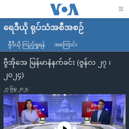
သုံး
ရ
လွယ်ကူ
ရေဒီယို ရုပ်သံအစီအစဉ်
မူလစာမျက်နှာ
စေ
မြန်မာ
ဗွီဒီယို ကြည့်ရှုရန်
အကြောင်း
သည့်
ကမ္ဘာ့သတင်းများ
Link
ဗွီအိုအေ မြန်မာနံနက်ခင်း (ဇွန်လ ၂၇ ၊
ဗွီဒီယို
နိုင်ငံတကာ
များ
သတင်းလွတ်လပ်ခွင့်
အမေရိကန်
၂၀၂၄)
ပင်မ
ရပ်ဝန်းတခု လမ်းတခု အလွန်
တရုတ်
အကြောင်းအရာ
၂၇ ဇြန္၊ ၂၀၂၄
သို့
အင်္ဂလိပ်စာလေ့လာမယ်
အစ္စရေး-ပါလက်စတိုင်း
ကျော်
အပတ်စဉ်ကဏ္ဍများ
အမေရိကန်သုံးအီဒီယံ
ကြည့်
ရေဒီယိုနှင့်ရုပ်သံ အချက်အလက်များ
မကြေးမုံရဲ့ အင်္ဂလိပ်စာ
ရေဒီယို
ရန်
ပင်မ
ရေဒီယို/တီဗွီအစီအစဉ်
ရုပ်ရှင်ထဲက အင်္ဂလိပ်စာ
တီဗွီ
No media source currently available