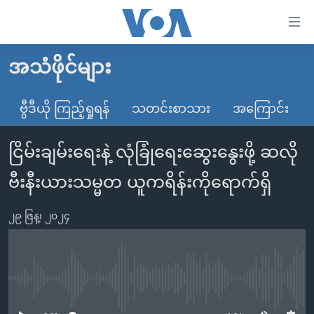
သုံး
ရ
လွယ်ကူ
အသံဖိုင်များ
မူလစာမျက်နှာ
စေ
မြန်မာ
ဗွီဒီယို ကြည့်ရှုရန်
သတင်းစာသား
အကြောင်း
သည့်
ကမ္ဘာ့သတင်းများ
Link
ငြိမ်းချမ်းရေးနဲ့ လုံခြုံရေးဆွေး‌နွေးဖို့ ဆလို
ဗွီဒီယို
နိုင်ငံတကာ
များ
သတင်းလွတ်လပ်ခွင့်
အမေရိကန်
ဗီးနီးယားသမ္မတ ယူကရိန်းကိုရောက်ရှိ
ပင်မ
ရပ်ဝန်းတခု လမ်းတခု အလွန်
တရုတ်
အကြောင်းအရာ
၂၉ ဇြန္၊ ၂၀၂၄
သို့
အင်္ဂလိပ်စာလေ့လာမယ်
အစ္စရေး-ပါလက်စတိုင်း
ကျော်
အပတ်စဉ်ကဏ္ဍများ
အမေရိကန်သုံးအီဒီယံ
ကြည့်
ရေဒီယိုနှင့်ရုပ်သံ အချက်အလက်များ
မကြေးမုံရဲ့ အင်္ဂလိပ်စာ
ရေဒီယို
ရန်
No media source currently available
ပင်မ
ရေဒီယို/တီဗွီအစီအစဉ်
ရုပ်ရှင်ထဲက အင်္ဂလိပ်စာ
တီဗွီ