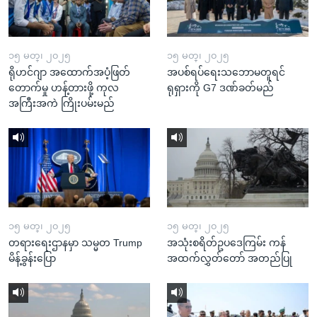
၁၅ မတ္၊ ၂၀၂၅
၁၅ မတ္၊ ၂၀၂၅
ရိုဟင်ဂျာ အထောက်အပံ့ဖြတ်
အပစ်ရပ်ရေးသဘောမတူရင်
တောက်မှု ဟန့်တားဖို့ ကုလ
ရုရှားကို G7 ဒဏ်ခတ်မည်
အကြီးအကဲ ကြိုးပမ်းမည်
၁၅ မတ္၊ ၂၀၂၅
၁၅ မတ္၊ ၂၀၂၅
တရားရေးဌာနမှာ သမ္မတ Trump
အသုံးစရိတ်ဥပဒေကြမ်း ကန်
မိန့်ခွန်းပြော
အထက်လွှတ်တော် အတည်ပြု