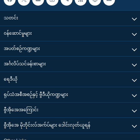
သတင်း
၀န်ဆောင်မှုများ
အပတ်စဉ်ကဏ္ဍများ
အင်္ဂလိပ်သင်ခန်းစာများ
ရေဒီယို
ရုပ်သံအစီအစဉ်နှင့် ဗွီဒီယိုကဏ္ဍများ
ဗွီအိုအေအကြောင်း
ဗွီအိုအေ မိုဘိုင်းလ်အက်ပ်များ ဒေါင်းလုတ်ယူရန်