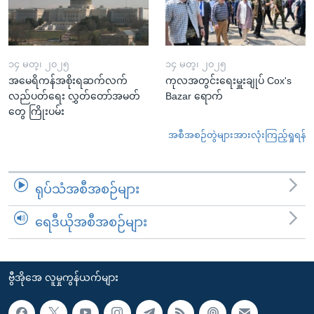
၁၄ မတ္၊ ၂၀၂၅
၁၄ မတ္၊ ၂၀၂၅
အမေရိကန်အစိုးရဆက်လက်
ကုလအတွင်းရေးမှူးချုပ် Cox's
လည်ပတ်ရေး လွှတ်တော်အမတ်
Bazar ရောက်
တွေ ကြိုးပမ်း
အစီအစဉ်တွဲများအားလုံးကြည့်ရှုရန်
ရုပ်သံအစီအစဉ်များ
ရေဒီယိုအစီအစဉ်များ
ဗွီအိုအေ လူမှုကွန်ယက်များ