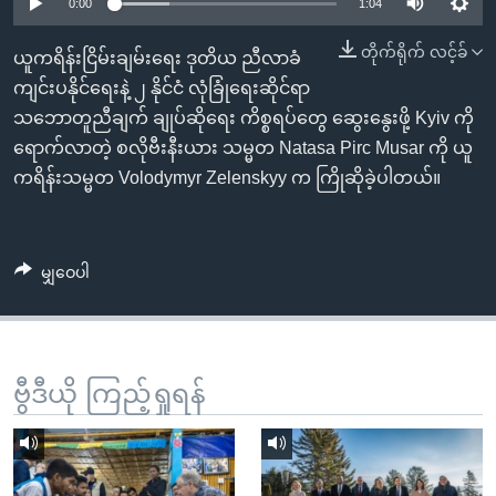
အ
0:00
1:04
သုတပဒေသာ အင်္ဂလိပ်စာ
ညွန်း
Learning English
တိုက်ရိုက် လင့်ခ်
ယူကရိန်းငြိမ်းချမ်းရေး ဒုတိယ ညီလာခံ
စာမျက်နှာ
ကျင်းပနိုင်ရေးနဲ့ ၂ နိုင်ငံ လုံခြုံရေးဆိုင်ရာ
သို့
ဗွီအိုအေ လူမှုကွန်ယက်များ
သဘောတူညီချက် ချုပ်ဆိုရေး ကိစ္စရပ်တွေ ဆွေးနွေးဖို့ Kyiv ကို
ကျော်
ရောက်လာတဲ့ စလိုဗီးနီးယား သမ္မတ Natasa Pirc Musar ကို ယူ
ကြည့်
ကရိန်းသမ္မတ Volodymyr Zelenskyy က ကြိုဆိုခဲ့ပါတယ်။
ရန်
ဘာသာစကားများ
ရှာဖွေ
ရန်
မျှဝေပါ
နေရာ
သို့
ကျော်
ရန်
ဗွီဒီယို ကြည့်ရှုရန်