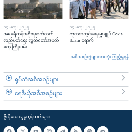
၁၄ မတ္၊ ၂၀၂၅
၁၄ မတ္၊ ၂၀၂၅
အမေရိကန်အစိုးရဆက်လက်
ကုလအတွင်းရေးမှူးချုပ် Cox's
လည်ပတ်ရေး လွှတ်တော်အမတ်
Bazar ရောက်
တွေ ကြိုးပမ်း
အစီအစဉ်တွဲများအားလုံးကြည့်ရှုရန်
ရုပ်သံအစီအစဉ်များ
ရေဒီယိုအစီအစဉ်များ
ဗွီအိုအေ လူမှုကွန်ယက်များ