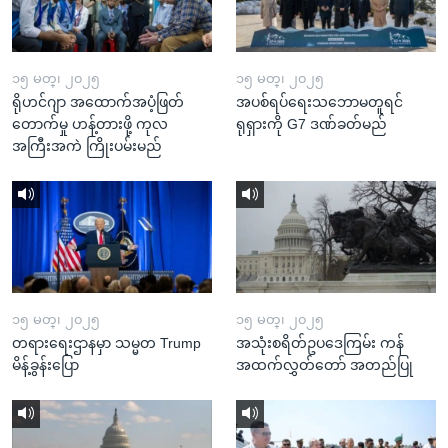
၁၅ မတ္၊ ၂၀၂၅
၁၅ မတ္၊ ၂၀၂၅
ရိုဟင်ဂျာ အထောက်အပံ့ဖြတ်
အပစ်ရပ်ရေးသဘောမတူရင်
တောက်မှု ဟန့်တားဖို့ ကုလ
ရုရှားကို G7 ဒဏ်ခတ်မည်
အကြီးအကဲ ကြိုးပမ်းမည်
၁၅ မတ္၊ ၂၀၂၅
၁၅ မတ္၊ ၂၀၂၅
တရားရေးဌာနမှာ သမ္မတ Trump
အသုံးစရိတ်ဥပဒေကြမ်း ကန်
မိန့်ခွန်းပြော
အထက်လွှတ်တော် အတည်ပြု