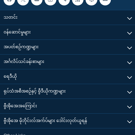
သတင်း
၀န်ဆောင်မှုများ
အပတ်စဉ်ကဏ္ဍများ
အင်္ဂလိပ်သင်ခန်းစာများ
ရေဒီယို
ရုပ်သံအစီအစဉ်နှင့် ဗွီဒီယိုကဏ္ဍများ
ဗွီအိုအေအကြောင်း
ဗွီအိုအေ မိုဘိုင်းလ်အက်ပ်များ ဒေါင်းလုတ်ယူရန်