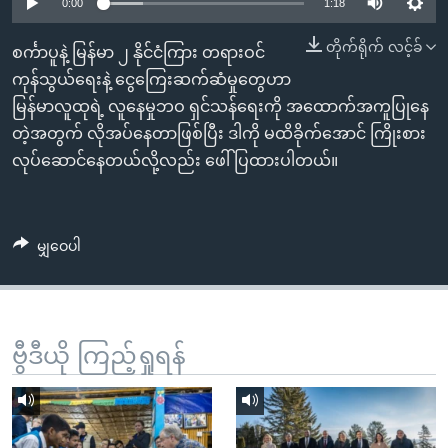
အ
0:00
1:18
သုတပဒေသာ အင်္ဂလိပ်စာ
ညွန်း
Learning English
တိုက်ရိုက် လင့်ခ်
စင်္ကာပူနဲ့ မြန်မာ ၂ နိုင်ငံကြား တရားဝင်
စာမျက်နှာ
ကုန်သွယ်ရေးနဲ့ ငွေကြေးဆက်ဆံမှုတွေဟာ
သို့
ဗွီအိုအေ လူမှုကွန်ယက်များ
မြန်မာလူထုရဲ့ လူနေမှုဘဝ ရှင်သန်ရေးကို အထောက်အကူပြုနေ
ကျော်
တဲ့အတွက် လိုအပ်နေတာဖြစ်ပြီး ဒါကို မထိခိုက်အောင် ကြိုးစား
ကြည့်
လုပ်ဆောင်နေတယ်လို့လည်း ဖေါ်ပြထားပါတယ်။
ရန်
ဘာသာစကားများ
ရှာဖွေ
ရန်
မျှဝေပါ
နေရာ
သို့
ကျော်
ရန်
ဗွီဒီယို ကြည့်ရှုရန်