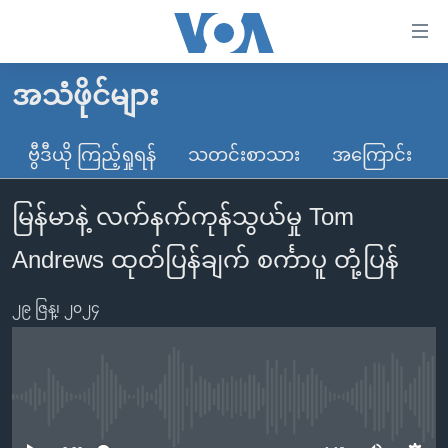
သုံး
ရ
လွယ်ကူ
အသံဖိုင်များ
မူလစာမျက်နှာ
စေ
မြန်မာ
ဗွီဒီယို ကြည့်ရှုရန်
သတင်းစာသား
အကြောင်း
သည့်
ကမ္ဘာ့သတင်းများ
Link
မြန်မာနဲ့ လက်နက်ကုန်သွယ်မှု Tom
ဗွီဒီယို
နိုင်ငံတကာ
များ
သတင်းလွတ်လပ်ခွင့်
အမေရိကန်
Andrews ထုတ်ပြန်ချက် စင်္ကာပူ တုံ့ပြန်
ပင်မ
ရပ်ဝန်းတခု လမ်းတခု အလွန်
တရုတ်
အကြောင်းအရာ
၂၉ ဇြန္၊ ၂၀၂၄
သို့
အင်္ဂလိပ်စာလေ့လာမယ်
အစ္စရေး-ပါလက်စတိုင်း
ကျော်
အပတ်စဉ်ကဏ္ဍများ
အမေရိကန်သုံးအီဒီယံ
ကြည့်
ရေဒီယိုနှင့်ရုပ်သံ အချက်အလက်များ
မကြေးမုံရဲ့ အင်္ဂလိပ်စာ
ရေဒီယို
ရန်
No media source currently available
ပင်မ
ရေဒီယို/တီဗွီအစီအစဉ်
ရုပ်ရှင်ထဲက အင်္ဂလိပ်စာ
တီဗွီ