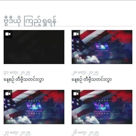
ဗွီဒီယို ကြည့်ရှုရန်
၃၁ မတ္၊ ၂၀၂၅
၂၈ မတ္၊ ၂၀၂၅
နေ့စဉ် တီဗွီသတင်းလွှာ
နေ့စဉ် တီဗွီသတင်းလွှာ
၂၇ မတ္၊ ၂၀၂၅
၂၆ မတ္၊ ၂၀၂၅