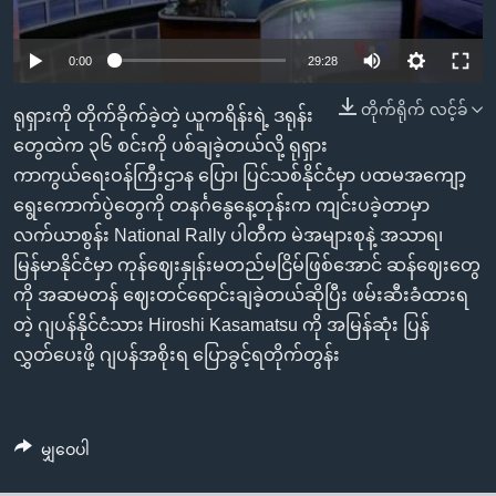
အ
သုတပဒေသာ အင်္ဂလိပ်စာ
ညွန်း
Learning English
0:00
29:28
စာမျက်နှာ
သို့
ဗွီအိုအေ လူမှုကွန်ယက်များ
တိုက်ရိုက် လင့်ခ်
ရုရှားကို တိုက်ခိုက်ခဲ့တဲ့ ယူကရိန်းရဲ့ ဒရုန်း
ကျော်
တွေထဲက ၃၆ စင်းကို ပစ်ချခဲ့တယ်လို့ ရုရှား
ကြည့်
ကာကွယ်ရေးဝန်ကြီးဌာန ပြော၊ ပြင်သစ်နိုင်ငံမှာ ပထမအကျော့
ရန်
ဘာသာစကားများ
ရွေးကောက်ပွဲတွေကို တနင်္ဂနွေနေ့တုန်းက ကျင်းပခဲ့တာမှာ
ရှာဖွေ
လက်ယာစွန်း National Rally ပါတီက မဲအများစုနဲ့ အသာရ၊
ရန်
မြန်မာနိုင်ငံမှာ ကုန်ဈေးနှုန်းမတည်မငြိမ်ဖြစ်အောင် ဆန်ဈေးတွေ
နေရာ
ကို အဆမတန် ဈေးတင်ရောင်းချခဲ့တယ်ဆိုပြီး ဖမ်းဆီးခံထားရ
သို့
တဲ့ ဂျပန်နိုင်ငံသား Hiroshi Kasamatsu ကို အမြန်ဆုံး ပြန်
ကျော်
လွှတ်ပေးဖို့ ဂျပန်အစိုးရ ပြောခွင့်ရတိုက်တွန်း
ရန်
မျှဝေပါ