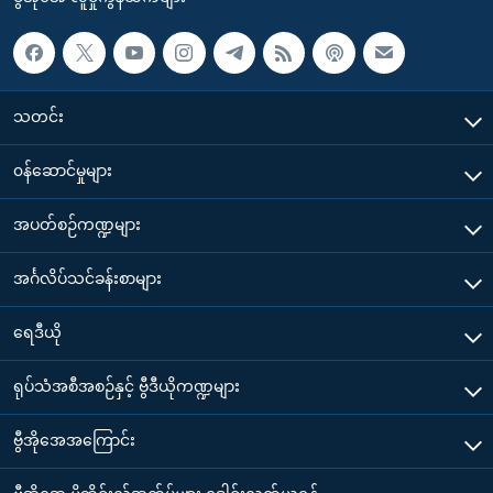
သတင်း
၀န်ဆောင်မှုများ
အပတ်စဉ်ကဏ္ဍများ
အင်္ဂလိပ်သင်ခန်းစာများ
ရေဒီယို
ရုပ်သံအစီအစဉ်နှင့် ဗွီဒီယိုကဏ္ဍများ
ဗွီအိုအေအကြောင်း