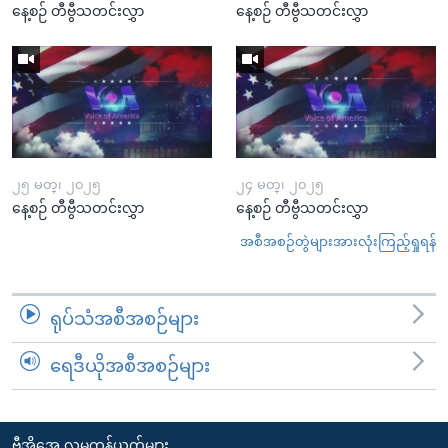
နေ့စဉ် တီဗွီသတင်းလွှာ
နေ့စဉ် တီဗွီသတင်းလွှာ
၂၅ မတ္၊ ၂၀၂၅
၂၄ မတ္၊ ၂၀၂၅
နေ့စဉ် တီဗွီသတင်းလွှာ
နေ့စဉ် တီဗွီသတင်းလွှာ
အစီအစဉ်တွဲများအားလုံးကြည့်ရှုရန်
ရုပ်သံအစီအစဉ်များ
ရေဒီယိုအစီအစဉ်များ
ဗွီအိုအေ လူမှုကွန်ယက်များ