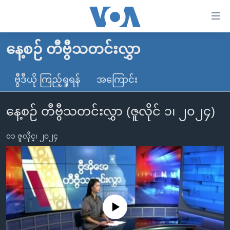
သုံး
ရ
လွယ်ကူ
နေ့စဉ် တီဗွီသတင်းလွှာ
မူလစာမျက်နှာ
စေ
မြန်မာ
ဗွီဒီယို ကြည့်ရှုရန်
အကြောင်း
သည့်
ကမ္ဘာ့သတင်းများ
Link
နေ့စဉ် တီဗွီသတင်းလွှာ (ဇူလိုင် ၁၊ ၂၀၂၄)
ဗွီဒီယို
နိုင်ငံတကာ
များ
သတင်းလွတ်လပ်ခွင့်
အမေရိကန်
ပင်မ
၀၁ ဇူလိုင္၊ ၂၀၂၄
ရပ်ဝန်းတခု လမ်းတခု အလွန်
တရုတ်
အကြောင်းအရာ
သို့
အင်္ဂလိပ်စာလေ့လာမယ်
အစ္စရေး-ပါလက်စတိုင်း
ကျော်
အပတ်စဉ်ကဏ္ဍများ
အမေရိကန်သုံးအီဒီယံ
ကြည့်
ရေဒီယိုနှင့်ရုပ်သံ အချက်အလက်များ
မကြေးမုံရဲ့ အင်္ဂလိပ်စာ
ရေဒီယို
ရန်
No media source currently available
ပင်မ
ရေဒီယို/တီဗွီအစီအစဉ်
ရုပ်ရှင်ထဲက အင်္ဂလိပ်စာ
တီဗွီ