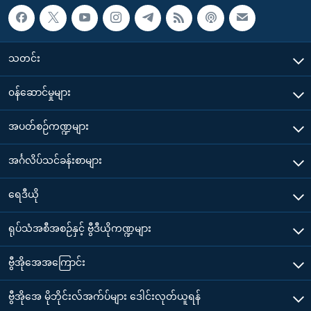
သတင်း
၀န်ဆောင်မှုများ
အပတ်စဉ်ကဏ္ဍများ
အင်္ဂလိပ်သင်ခန်းစာများ
ရေဒီယို
ရုပ်သံအစီအစဉ်နှင့် ဗွီဒီယိုကဏ္ဍများ
ဗွီအိုအေအကြောင်း
ဗွီအိုအေ မိုဘိုင်းလ်အက်ပ်များ ဒေါင်းလုတ်ယူရန်