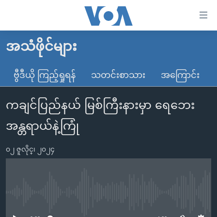
သုံး
ရ
လွယ်ကူ
အသံဖိုင်များ
မူလစာမျက်နှာ
စေ
မြန်မာ
ဗွီဒီယို ကြည့်ရှုရန်
သတင်းစာသား
အကြောင်း
သည့်
ကမ္ဘာ့သတင်းများ
Link
ကချင်ပြည်နယ် မြစ်ကြီးနားမှာ ရေဘေး
ဗွီဒီယို
နိုင်ငံတကာ
များ
သတင်းလွတ်လပ်ခွင့်
အမေရိကန်
အန္တရာယ်နဲ့ကြုံ
ပင်မ
ရပ်ဝန်းတခု လမ်းတခု အလွန်
တရုတ်
အကြောင်းအရာ
၀၂ ဇူလိုင္၊ ၂၀၂၄
သို့
အင်္ဂလိပ်စာလေ့လာမယ်
အစ္စရေး-ပါလက်စတိုင်း
ကျော်
အပတ်စဉ်ကဏ္ဍများ
အမေရိကန်သုံးအီဒီယံ
ကြည့်
ရေဒီယိုနှင့်ရုပ်သံ အချက်အလက်များ
မကြေးမုံရဲ့ အင်္ဂလိပ်စာ
ရေဒီယို
ရန်
No media source currently available
ပင်မ
ရေဒီယို/တီဗွီအစီအစဉ်
ရုပ်ရှင်ထဲက အင်္ဂလိပ်စာ
တီဗွီ