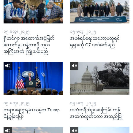
၁၅ မတ္၊ ၂၀၂၅
၁၅ မတ္၊ ၂၀၂၅
ရိုဟင်ဂျာ အထောက်အပံ့ဖြတ်
အပစ်ရပ်ရေးသဘောမတူရင်
တောက်မှု ဟန့်တားဖို့ ကုလ
ရုရှားကို G7 ဒဏ်ခတ်မည်
အကြီးအကဲ ကြိုးပမ်းမည်
၁၅ မတ္၊ ၂၀၂၅
၁၅ မတ္၊ ၂၀၂၅
တရားရေးဌာနမှာ သမ္မတ Trump
အသုံးစရိတ်ဥပဒေကြမ်း ကန်
မိန့်ခွန်းပြော
အထက်လွှတ်တော် အတည်ပြု