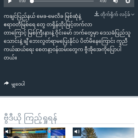
အ
0:00
4:00
သုတပဒေသာ အင်္ဂလိပ်စာ
ညွန်း
Learning English
တိုက်ရိုက် လင့်ခ်
ကချင်ပြည်နယ် မေခ-မေလိခ မြစ်ဆုံနဲ့
စာမျက်နှာ
ဧရာ၀တီမြစ်ရေ တွေ တရှိန်ထိုးမြင့်တက်လာ
သို့
ဗွီအိုအေ လူမှုကွန်ယက်များ
တာကြောင့် မြစ်ကြီးနားနဲ့ ဝိုင်းမော် ဘက်တွေမှာ ဒေသခံပြည်သူ
ကျော်
သောင်းနဲ့ ချီ ဘေးလွတ်ရာမပြေးနိုင်ပဲ ပိတ်မိနေကြောင်း ကူညီ
ကြည့်
ကယ်ဆယ်ရေး စေတနာ့၀န်ထမ်းတွေက ဗွီအိုအေကိုပြောပါ
ရန်
ဘာသာစကားများ
တယ်။
ရှာဖွေ
ရန်
နေရာ
မျှဝေပါ
သို့
ကျော်
ရန်
ဗွီဒီယို ကြည့်ရှုရန်