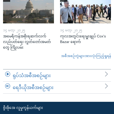
၁၄ မတ္၊ ၂၀၂၅
၁၄ မတ္၊ ၂၀၂၅
အမေရိကန်အစိုးရဆက်လက်
ကုလအတွင်းရေးမှူးချုပ် Cox's
လည်ပတ်ရေး လွှတ်တော်အမတ်
Bazar ရောက်
တွေ ကြိုးပမ်း
အစီအစဉ်တွဲများအားလုံးကြည့်ရှုရန်
ရုပ်သံအစီအစဉ်များ
ရေဒီယိုအစီအစဉ်များ
ဗွီအိုအေ လူမှုကွန်ယက်များ