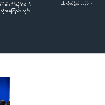
တိုက်ရိုက် လင့်ခ်
 ထိုင်းနိုင်ငံရဲ့ ဒီ
EMBED
ဲ့အကြောင်း ထိုင်း