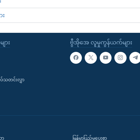
း
ား
ုများ
ဗွီအိုအေ လူမှုကွန်ယက်များ
းလ်သတင်းလွှာ
ပညာ
မြန်မာပြည်မှပေးစာ