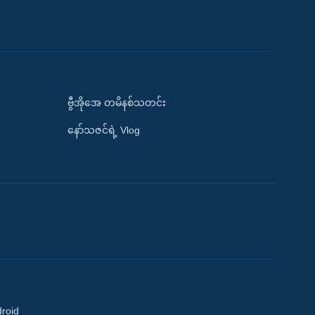
ဗွီအိုအေ တမိနစ်သတင်း
နော်သဇင်ရဲ့ Vlog
droid