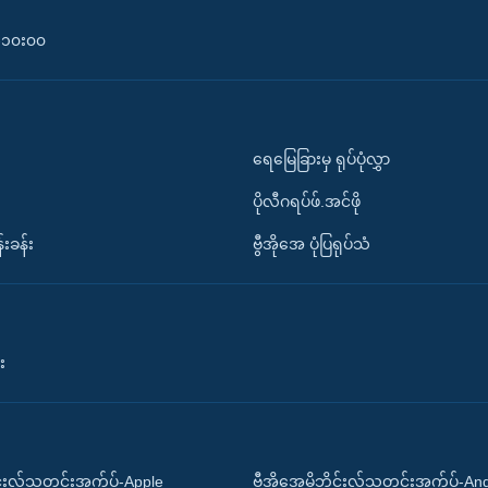
၀-၁၀း၀၀
ရေမြေခြားမှ ရုပ်ပုံလွှာ
ပိုလီဂရပ်ဖ်.အင်ဖို
်းခန်း
ဗွီအိုအေ ပုံပြရုပ်သံ
း
ိုင်းလ်သတင်းအက်ပ်-Apple
ဗွီအိုအေမိုဘိုင်းလ်သတင်းအက်ပ်-An