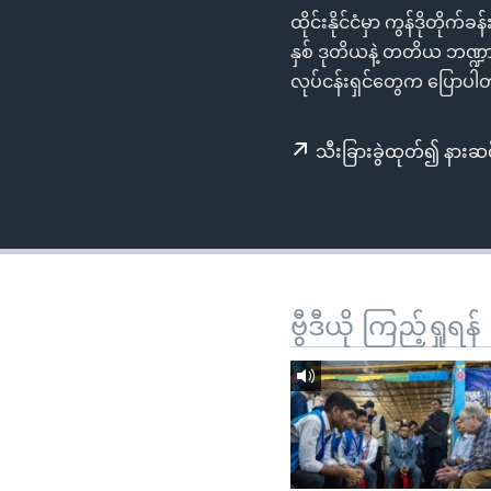
သုတပဒေသာ အင်္ဂလိပ်စာ
အ
ထိုင်းနိုင်ငံမှာ ကွန်ဒိုတို
ညွန်း
နှစ် ဒုတိယနဲ့ တတိယ ဘဏ္
စာမျက်နှာ
လုပ်ငန်းရှင်တွေက ပြောပ
သို့
ကျော်
သီးခြားခွဲထုတ်၍ နားဆင
ကြည့်
ရန်
ရှာဖွေ
ရန်
နေရာ
သို့
ဗွီဒီယို ကြည့်ရှုရန်
ကျော်
ရန်