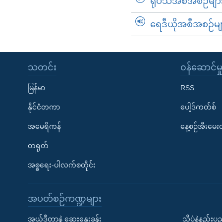
ရုပ်သံအစီအစဉ်မျာ
ရေဒီယိုအစီအစဉ်မျ
သတင်း
၀န်ဆောင်မှ
မြန်မာ
RSS
နိုင်ငံတကာ
ပေါ့ဒ်ကတ်စ်
အမေရိကန်
နေ့စဉ်အီးမေ
တရုတ်
အစ္စရေး-ပါလက်စတိုင်း
အပတ်စဉ်ကဏ္ဍများ
အယ်ဒီတာနဲ့ ဆွေးနွေးခန်း
သိပ္ပံနဲ့နည်း