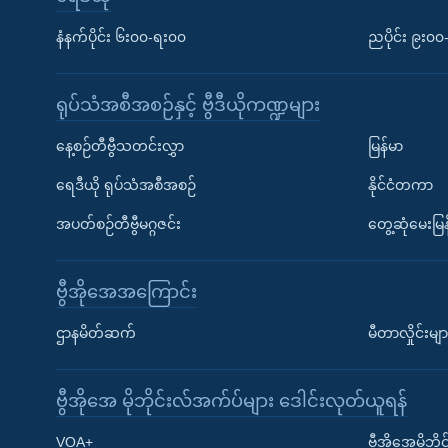
နံနက်ပိုင်း ၆း၀၀-ရး၀၀
ညပိုင်း ၉း၀
ရုပ်သံအစီအစဉ်နှင့် ဗွီဒီယိုကဏ္ဍများ
နေ့စဉ်တီဗွီသတင်းလွှာ
မြန်မာ
ရေဒီယို ရုပ်သံအစီအစဉ်
နိုင်ငံတကာ
အပတ်စဉ်တီဗွီမဂ္ဂဇင်း
တွေ့ဆုံမေးမြန
ဗွီအိုအေအကြောင်း
ဌာနမိတ်ဆက်
မီတာလှိုင်းမျာ
ဗွီအိုအေ မိုဘိုင်းလ်အက်ပ်များ ဒေါင်းလုတ်ယူရန်
Learning English
VOA+
ဗွီအိုအေမိုဘ