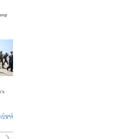
rump
x's
်ရှုရန်