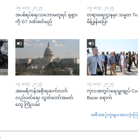
၁၅ မတ္၊ ၂၀၂၅
၁၅ မတ္၊ ၂၀၂၅
အပစ်ရပ်ရေးသဘောမတူရင် ရုရှား
တရားရေးဌာနမှာ သမ္မတ T
ကို G7 ဒဏ်ခတ်မည်
မိန့်ခွန်းပြော
၁၄ မတ္၊ ၂၀၂၅
၁၄ မတ္၊ ၂၀၂၅
အမေရိကန်အစိုးရဆက်လက်
ကုလအတွင်းရေးမှူးချုပ် Co
လည်ပတ်ရေး လွှတ်တော်အမတ်
Bazar ရောက်
တွေ ကြိုးပမ်း
အစီအစဉ်တွဲများအားလုံးကြည့