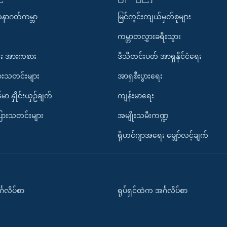
အနာဂတ်ကမ္ဘာ
မြင်ကွင်းကျယ်မှတ်စုများ
ကမ္ဘာတလွှားခရီးသွား
း အားကစား
ဒီသီတင်းပတ် အာရှနိုင်ငံရေး
ားသတင်းများ
အာရှစီးပွားရေး
်မာ နှိုင်းယှဉ်ချက်
ကျန်းမာရေး
ပြားသတင်းများ
အမျိုးသမီးကဏ္ဍ
ရိုဟင်ဂျာအရေး မျှော်လင့်ချက်
်္ဂလိပ်စာ
ရုပ်ရှင်ထဲက အင်္ဂလိပ်စာ