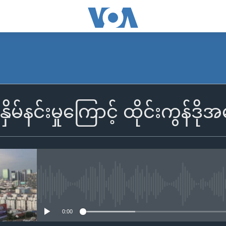
ှိမ်နင်းမှုကြောင့် ထိုင်းကွန်ဒ
No media source currently availa
0:00