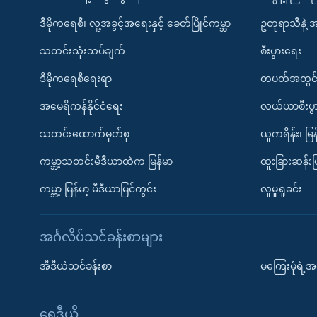
ဒီမိုကရေစီ၊ လူ့အခွင့်အရေးနှင့် ခေတ်ပြိုင်ကမ္ဘာ
ဥတုရာသီနဲ့ 
သတင်းသုံးသပ်ချက်
စီးပွားရေး
ဒီမိုကရေစီရေးရာ
တပတ်အတွင်
အမေရိကန်နိုင်ငံရေး
လယ်ယာစီးပွ
သတင်းထောက်မှတ်စု
ယူကရိန်း၊ မြန
ကမ္ဘာ့သတင်းမီဒီယာထဲက မြန်မာ
ထူးခြားဆန်း
ကမ္ဘာ့ မြန်မာ့ မီဒီယာမြင်ကွင်း
လူမှုရှုခင်း
အင်္ဂလိပ်သင်ခန်းစာများ
အီဒီယံသင်ခန်းစာ
မကြေးမုံရဲ့အင
ရေဒီယို