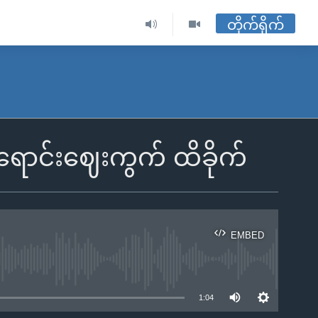
တိုက်ရိုက်
ိုအရောင်းဈေးကွက် ထိခိုက်
EMBED
ble
1:04