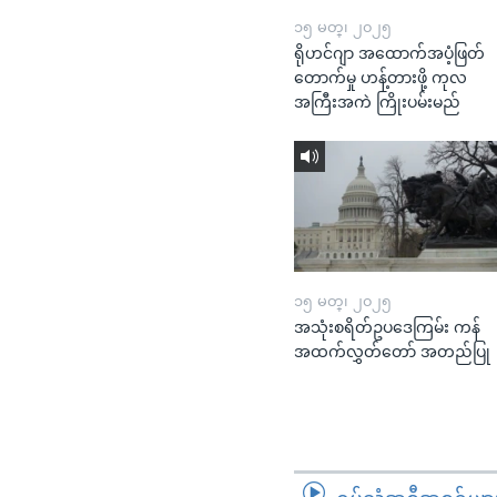
၁၅ မတ္၊ ၂၀၂၅
ရိုဟင်ဂျာ အထောက်အပံ့ဖြတ်
တောက်မှု ဟန့်တားဖို့ ကုလ
အကြီးအကဲ ကြိုးပမ်းမည်
၁၅ မတ္၊ ၂၀၂၅
အသုံးစရိတ်ဥပဒေကြမ်း ကန်
အထက်လွှတ်တော် အတည်ပြု