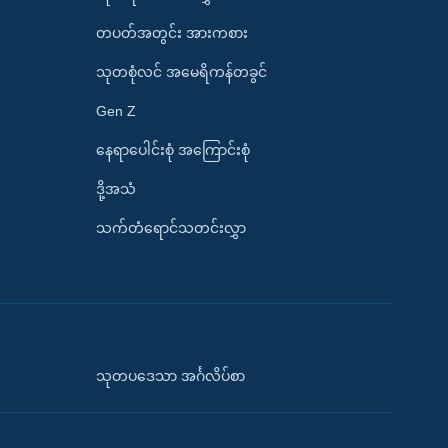
တပတ်အတွင်း အားကစား
သုတစုံလင် အမေရိကန်တခွင်
Gen Z
နေရာပေါင်းစုံ အကြောင်းစုံ
ဒို့အသံ
သက်တံရောင်သတင်းလွှာ
သုတပဒေသာ အင်္ဂလိပ်စာ