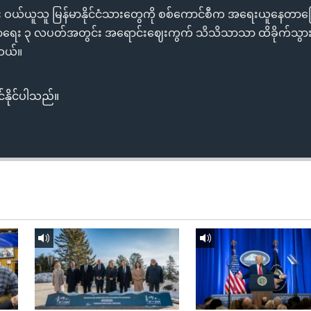
က်ခန်း ဝယ်ယူသူ မြန်မာနိုင်ငံသားတွေကို စစ်ကောင်စီက အရေးယူနေတာကြောင့်
ဍာရေး ၃ လပတ်အတွင်း အရောင်းဈေးကွက် သိသိသာသာ ထိခိုက်သွားတ
ါတယ်။
်နိုင်ပါသည်။