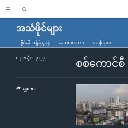
သုံး
ရ
ရှာဖွေ
လွယ်ကူ
မူလစာမျက်နှာ
အသံဖိုင်များ
ရ
စေ
မြန်မာ
လာ
ဗွီဒီယို ကြည့်ရှုရန်
သတင်းစာသား
အကြောင်း
သည့်
ဒ်
ကမ္ဘာ့သတင်းများ
Link
ဗွီဒီယို
နိုင်ငံတကာ
၀၂ ဇူလိုင္၊ ၂၀၂၄
စစ်ကောင်စီ န
များ
သတင်းလွတ်လပ်ခွင့်
အမေရိကန်
ပင်မ
ရပ်ဝန်းတခု လမ်းတခု အလွန်
တရုတ်
အကြောင်းအရာ
အင်္ဂလိပ်စာလေ့လာမယ်
အစ္စရေး-ပါလက်စတိုင်း
မျှဝေပါ
သို့
အပတ်စဉ်ကဏ္ဍများ
အမေရိကန်သုံးအီဒီယံ
ကျော်
ကြည့်
ရေဒီယိုနှင့်ရုပ်သံ အချက်အလက်များ
မကြေးမုံရဲ့ အင်္ဂလိပ်စာ
ရေဒီယို
ရန်
ရေဒီယို/တီဗွီအစီအစဉ်
ရုပ်ရှင်ထဲက အင်္ဂလိပ်စာ
တီဗွီ
ပင်မ