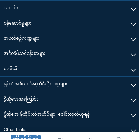
သတင်း
၀န်ဆောင်မှုများ
အပတ်စဉ်ကဏ္ဍများ
အင်္ဂလိပ်သင်ခန်းစာများ
ရေဒီယို
ရုပ်သံအစီအစဉ်နှင့် ဗွီဒီယိုကဏ္ဍများ
ဗွီအိုအေအကြောင်း
ဗွီအိုအေ မိုဘိုင်းလ်အက်ပ်များ ဒေါင်းလုတ်ယူရန်
Other Links