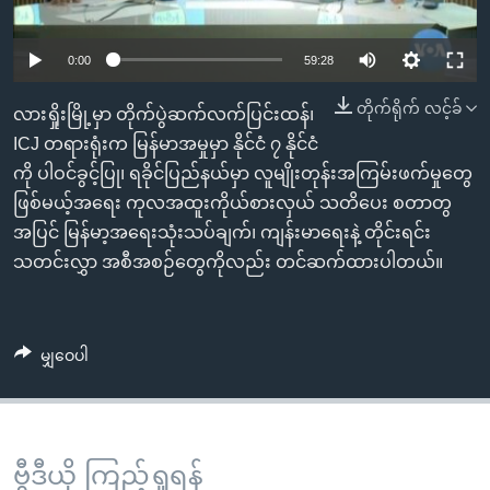
အ
သုတပဒေသာ အင်္ဂလိပ်စာ
ညွန်း
Learning English
0:00
59:28
စာမျက်နှာ
သို့
ဗွီအိုအေ လူမှုကွန်ယက်များ
တိုက်ရိုက် လင့်ခ်
လားရှိုးမြို့မှာ တိုက်ပွဲဆက်လက်ပြင်းထန်၊
ကျော်
ICJ တရားရုံးက မြန်မာအမှုမှာ နိုင်ငံ ၇ နိုင်ငံ
ကြည့်
ကို ပါဝင်ခွင့်ပြု၊ ရခိုင်ပြည်နယ်မှာ လူမျိုးတုန်းအကြမ်းဖက်မှုတွေ
ရန်
ဘာသာစကားများ
ဖြစ်မယ့်အရေး ကုလအထူးကိုယ်စားလှယ် သတိပေး စတာတွ
ရှာဖွေ
အပြင် မြန်မာ့အရေးသုံးသပ်ချက်၊ ကျန်းမာရေးနဲ့ တိုင်းရင်း
ရန်
သတင်းလွှာ အစီအစဉ်တွေကိုလည်း တင်ဆက်ထားပါတယ်။
နေရာ
သို့
ကျော်
မျှဝေပါ
ရန်
ဗွီဒီယို ကြည့်ရှုရန်