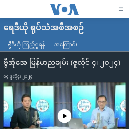
သုံး
ရ
လွယ်ကူ
ရေဒီယို ရုပ်သံအစီအစဉ်
မူလစာမျက်နှာ
စေ
မြန်မာ
ဗွီဒီယို ကြည့်ရှုရန်
အကြောင်း
သည့်
ကမ္ဘာ့သတင်းများ
Link
ဗွီအိုအေ မြန်မာညချမ်း (ဇူလိုင် ၄၊ ၂၀၂၄)
ဗွီဒီယို
နိုင်ငံတကာ
များ
သတင်းလွတ်လပ်ခွင့်
အမေရိကန်
ပင်မ
၀၄ ဇူလိုင္၊ ၂၀၂၄
ရပ်ဝန်းတခု လမ်းတခု အလွန်
တရုတ်
အကြောင်းအရာ
သို့
အင်္ဂလိပ်စာလေ့လာမယ်
အစ္စရေး-ပါလက်စတိုင်း
ကျော်
အပတ်စဉ်ကဏ္ဍများ
အမေရိကန်သုံးအီဒီယံ
ကြည့်
ရေဒီယိုနှင့်ရုပ်သံ အချက်အလက်များ
မကြေးမုံရဲ့ အင်္ဂလိပ်စာ
ရေဒီယို
ရန်
No media source currently available
ပင်မ
ရေဒီယို/တီဗွီအစီအစဉ်
ရုပ်ရှင်ထဲက အင်္ဂလိပ်စာ
တီဗွီ