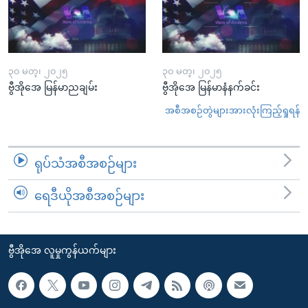
၃၀ မတ္၊ ၂၀၂၅
၃၀ မတ္၊ ၂၀၂၅
ဗွီအိုအေ မြန်မာညချမ်း
ဗွီအိုအေ မြန်မာနံနက်ခင်း
အစီအစဉ်တွဲများအားလုံးကြည့်ရှုရန်
ရုပ်သံအစီအစဉ်များ
ရေဒီယိုအစီအစဉ်များ
ဗွီအိုအေ လူမှုကွန်ယက်များ