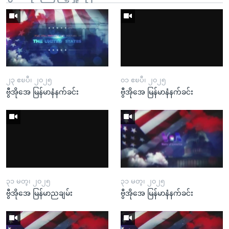
၂၃ ဧၿပီ၊ ၂၀၂၅
၀၁ ဧၿပီ၊ ၂၀၂၅
ဗွီအိုအေ မြန်မာနံနက်ခင်း
ဗွီအိုအေ မြန်မာနံနက်ခင်း
၃၁ မတ္၊ ၂၀၂၅
၃၁ မတ္၊ ၂၀၂၅
ဗွီအိုအေ မြန်မာညချမ်း
ဗွီအိုအေ မြန်မာနံနက်ခင်း