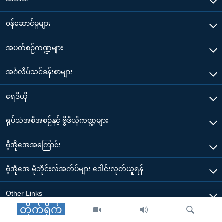
၀န်ဆောင်မှုများ
အပတ်စဉ်ကဏ္ဍများ
အင်္ဂလိပ်သင်ခန်းစာများ
ရေဒီယို
ရုပ်သံအစီအစဉ်နှင့် ဗွီဒီယိုကဏ္ဍများ
ဗွီအိုအေအကြောင်း
ဗွီအိုအေ မိုဘိုင်းလ်အက်ပ်များ ဒေါင်းလုတ်ယူရန်
Other Links
တိုက်ရိုက်