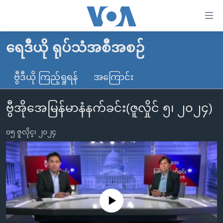
သုံး
ရ
လွယ်ကူ
ရေဒီယို ရုပ်သံအစီအစဉ်
မူလစာမျက်နှာ
စေ
မြန်မာ
ဗွီဒီယို ကြည့်ရှုရန်
အကြောင်း
သည့်
ကမ္ဘာ့သတင်းများ
Link
ဗွီအိုအေမြန်မာနံနက်ခင်း(ဇူလှိုင် ၅၊ ၂၀၂၄)
ဗွီဒီယို
နိုင်ငံတကာ
များ
သတင်းလွတ်လပ်ခွင့်
အမေရိကန်
ပင်မ
၀၅ ဇူလိုင္၊ ၂၀၂၄
ရပ်ဝန်းတခု လမ်းတခု အလွန်
တရုတ်
အကြောင်းအရာ
သို့
အင်္ဂလိပ်စာလေ့လာမယ်
အစ္စရေး-ပါလက်စတိုင်း
ကျော်
အပတ်စဉ်ကဏ္ဍများ
အမေရိကန်သုံးအီဒီယံ
ကြည့်
ရေဒီယိုနှင့်ရုပ်သံ အချက်အလက်များ
မကြေးမုံရဲ့ အင်္ဂလိပ်စာ
ရေဒီယို
ရန်
No media source currently available
ပင်မ
ရေဒီယို/တီဗွီအစီအစဉ်
ရုပ်ရှင်ထဲက အင်္ဂလိပ်စာ
တီဗွီ