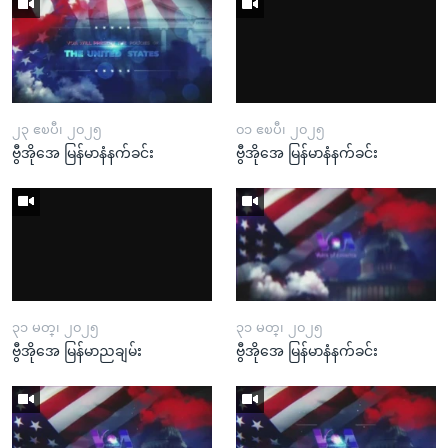
၂၃ ဧၿပီ၊ ၂၀၂၅
၀၁ ဧၿပီ၊ ၂၀၂၅
ဗွီအိုအေ မြန်မာနံနက်ခင်း
ဗွီအိုအေ မြန်မာနံနက်ခင်း
၃၁ မတ္၊ ၂၀၂၅
၃၁ မတ္၊ ၂၀၂၅
ဗွီအိုအေ မြန်မာညချမ်း
ဗွီအိုအေ မြန်မာနံနက်ခင်း