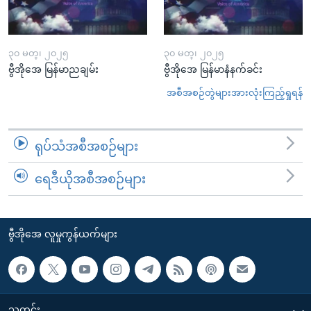
၃၀ မတ္၊ ၂၀၂၅
၃၀ မတ္၊ ၂၀၂၅
ဗွီအိုအေ မြန်မာညချမ်း
ဗွီအိုအေ မြန်မာနံနက်ခင်း
အစီအစဉ်တွဲများအားလုံးကြည့်ရှုရန်
ရုပ်သံအစီအစဉ်များ
ရေဒီယိုအစီအစဉ်များ
ဗွီအိုအေ လူမှုကွန်ယက်များ
သတင်း