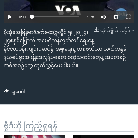
အ
သုတပဒေသာ အင်္ဂလိပ်စာ
ညွန်း
Learning English
0:00
59:28
စာမျက်နှာ
သို့
ဗွီအိုအေ လူမှုကွန်ယက်များ
တိုက်ရိုက် လင့်ခ်
ဗွီအိုအေမြန်မာနံနက်ခင်း(ဇူလှိုင် ၅၊ ၂၀၂၄)
ကျော်
၂၄၈နှစ်မြောက် အမေရိကန်လွတ်လပ်ရေးနေ့
ကြည့်
နိုင်ငံတဝန်းကျင်းပဆင်နွှဲ၊ အစ္စရေးနဲ့ ဟစ်ဇဘိုလာ လက်ဘနွမ်
ရန်
ဘာသာစကားများ
နယ်စပ်မှာအပြန်အလှန်ပစ်ခတ် စတဲ့သတင်းတွေနဲ့ အပတ်စဉ်
ရှာဖွေ
အစီအစဉ်တွေ ထုတ်လွှင့်ပေးပါမယ်။
ရန်
နေရာ
သို့
မျှဝေပါ
ကျော်
ရန်
ဗွီဒီယို ကြည့်ရှုရန်