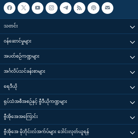
သတင်း
၀န်ဆောင်မှုများ
အပတ်စဉ်ကဏ္ဍများ
အင်္ဂလိပ်သင်ခန်းစာများ
ရေဒီယို
ရုပ်သံအစီအစဉ်နှင့် ဗွီဒီယိုကဏ္ဍများ
ဗွီအိုအေအကြောင်း
ဗွီအိုအေ မိုဘိုင်းလ်အက်ပ်များ ဒေါင်းလုတ်ယူရန်