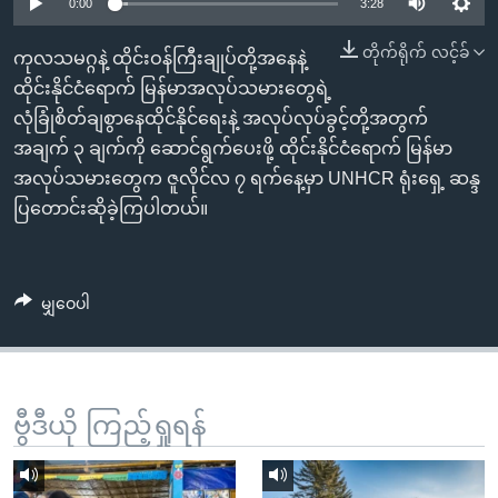
အ
0:00
3:28
သုတပဒေသာ အင်္ဂလိပ်စာ
ညွန်း
Learning English
တိုက်ရိုက် လင့်ခ်
ကုလသမဂ္ဂနဲ့ ထိုင်းဝန်ကြီးချုပ်တို့အနေနဲ့
စာမျက်နှာ
ထိုင်းနိုင်ငံရောက် မြန်မာအလုပ်သမားတွေရဲ့
သို့
ဗွီအိုအေ လူမှုကွန်ယက်များ
လုံခြုံစိတ်ချစွာနေထိုင်နိုင်ရေးနဲ့ အလုပ်လုပ်ခွင့်တို့အတွက်
ကျော်
အချက် ၃ ချက်ကို ဆောင်ရွက်ပေးဖို့ ထိုင်းနိုင်ငံရောက် မြန်မာ
ကြည့်
အလုပ်သမားတွေက ဇူလိုင်လ ၇ ရက်နေ့မှာ UNHCR ရုံးရှေ့ ဆန္ဒ
ရန်
ဘာသာစကားများ
ပြတောင်းဆိုခဲ့ကြပါတယ်။
ရှာဖွေ
ရန်
နေရာ
မျှဝေပါ
သို့
ကျော်
ရန်
ဗွီဒီယို ကြည့်ရှုရန်