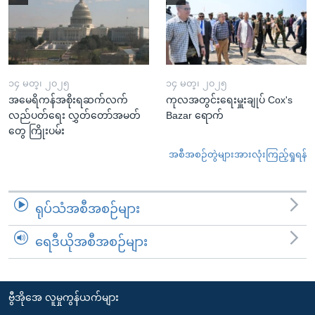
၁၄ မတ္၊ ၂၀၂၅
၁၄ မတ္၊ ၂၀၂၅
အမေရိကန်အစိုးရဆက်လက်
ကုလအတွင်းရေးမှူးချုပ် Cox's
လည်ပတ်ရေး လွှတ်တော်အမတ်
Bazar ရောက်
တွေ ကြိုးပမ်း
အစီအစဉ်တွဲများအားလုံးကြည့်ရှုရန်
ရုပ်သံအစီအစဉ်များ
ရေဒီယိုအစီအစဉ်များ
ဗွီအိုအေ လူမှုကွန်ယက်များ