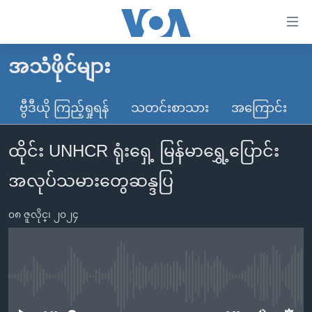
သုံး
ရ
လွယ်ကူ
အသံဖိုင်များ
မူလစာမျက်နှာ
စေ
မြန်မာ
ဗွီဒီယို ကြည့်ရှုရန်
သတင်းစာသား
အကြောင်း
သည့်
ကမ္ဘာ့သတင်းများ
Link
ထိုင်း UNHCR ရုံးရှေ့ မြန်မာရွှေ့ပြောင်း
ဗွီဒီယို
နိုင်ငံတကာ
များ
သတင်းလွတ်လပ်ခွင့်
အမေရိကန်
အလုပ်သမားတွေဆန္ဒပြ
ပင်မ
ရပ်ဝန်းတခု လမ်းတခု အလွန်
တရုတ်
အကြောင်းအရာ
၀၈ ဇူလိုင္၊ ၂၀၂၄
သို့
အင်္ဂလိပ်စာလေ့လာမယ်
အစ္စရေး-ပါလက်စတိုင်း
ကျော်
အပတ်စဉ်ကဏ္ဍများ
အမေရိကန်သုံးအီဒီယံ
ကြည့်
ရေဒီယိုနှင့်ရုပ်သံ အချက်အလက်များ
မကြေးမုံရဲ့ အင်္ဂလိပ်စာ
ရေဒီယို
ရန်
No media source currently available
ပင်မ
ရေဒီယို/တီဗွီအစီအစဉ်
ရုပ်ရှင်ထဲက အင်္ဂလိပ်စာ
တီဗွီ