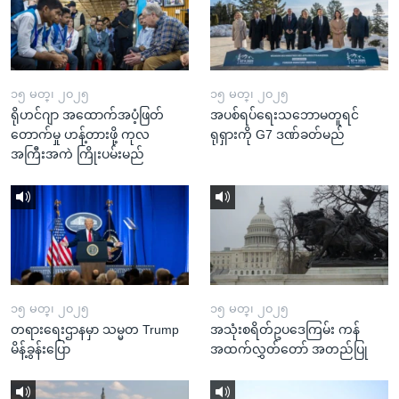
၁၅ မတ္၊ ၂၀၂၅
၁၅ မတ္၊ ၂၀၂၅
ရိုဟင်ဂျာ အထောက်အပံ့ဖြတ်
အပစ်ရပ်ရေးသဘောမတူရင်
တောက်မှု ဟန့်တားဖို့ ကုလ
ရုရှားကို G7 ဒဏ်ခတ်မည်
အကြီးအကဲ ကြိုးပမ်းမည်
၁၅ မတ္၊ ၂၀၂၅
၁၅ မတ္၊ ၂၀၂၅
တရားရေးဌာနမှာ သမ္မတ Trump
အသုံးစရိတ်ဥပဒေကြမ်း ကန်
မိန့်ခွန်းပြော
အထက်လွှတ်တော် အတည်ပြု