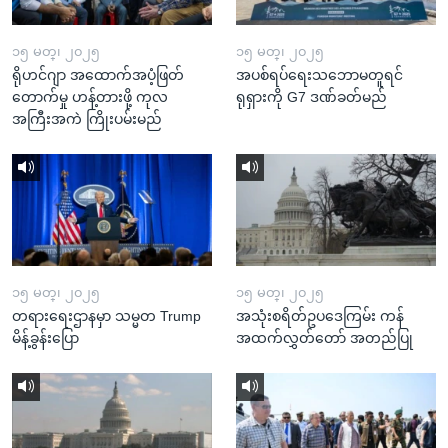
၁၅ မတ္၊ ၂၀၂၅
၁၅ မတ္၊ ၂၀၂၅
ရိုဟင်ဂျာ အထောက်အပံ့ဖြတ်
အပစ်ရပ်ရေးသဘောမတူရင်
တောက်မှု ဟန့်တားဖို့ ကုလ
ရုရှားကို G7 ဒဏ်ခတ်မည်
အကြီးအကဲ ကြိုးပမ်းမည်
၁၅ မတ္၊ ၂၀၂၅
၁၅ မတ္၊ ၂၀၂၅
တရားရေးဌာနမှာ သမ္မတ Trump
အသုံးစရိတ်ဥပဒေကြမ်း ကန်
မိန့်ခွန်းပြော
အထက်လွှတ်တော် အတည်ပြု