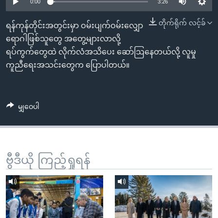
အ
0:00
3:26
သုတပဒေသာ အင်္ဂလိပ်စာ
ညွန်း
Learning English
တိုက်ရိုက် လင့်ခ်
ရန်ကုန်တိုင်းအတွင်းမှာ ဝမ်းပျက်ဝမ်းလျှော
စာမျက်နှာ
ရောဂါဖြစ်သူတွေ အတွေ့များလာလို့
သို့
ဗွီအိုအေ လူမှုကွန်ယက်များ
ရပ်ကွက်တွေထဲ လိုက်လံအသိပေး ဆော်ဩနေတယ်လို့ လူမှု
ကျော်
ကူညီရေးအသင်းတွေက ပြောပါတယ်။
ကြည့်
ရန်
ဘာသာစကားများ
ရှာဖွေ
မျှဝေပါ
ရန်
နေရာ
သို့
ကျော်
ဗွီဒီယို ကြည့်ရှုရန်
ရန်