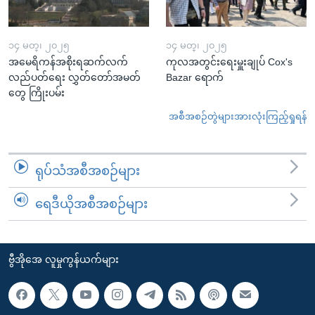
၁၄ မတ္၊ ၂၀၂၅
၁၄ မတ္၊ ၂၀၂၅
အမေရိကန်အစိုးရဆက်လက်
ကုလအတွင်းရေးမှူးချုပ် Cox's
လည်ပတ်ရေး လွှတ်တော်အမတ်
Bazar ရောက်
တွေ ကြိုးပမ်း
အစီအစဉ်တွဲများအားလုံးကြည့်ရှုရန်
ရုပ်သံအစီအစဉ်များ
ရေဒီယိုအစီအစဉ်များ
ဗွီအိုအေ လူမှုကွန်ယက်များ