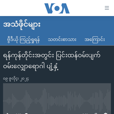
သုံး
ရ
လွယ်ကူ
အသံဖိုင်များ
မူလစာမျက်နှာ
စေ
မြန်မာ
ဗွီဒီယို ကြည့်ရှုရန်
သတင်းစာသား
အကြောင်း
သည့်
ကမ္ဘာ့သတင်းများ
Link
ရန်ကုန်တိုင်းအတွင်း ပြင်းထန်ဝမ်းပျက်
ဗွီဒီယို
နိုင်ငံတကာ
များ
သတင်းလွတ်လပ်ခွင့်
အမေရိကန်
ဝမ်းလျှောရောဂါ ပျံ့နှံ့
ပင်မ
ရပ်ဝန်းတခု လမ်းတခု အလွန်
တရုတ်
အကြောင်းအရာ
၀၉ ဇူလိုင္၊ ၂၀၂၄
သို့
အင်္ဂလိပ်စာလေ့လာမယ်
အစ္စရေး-ပါလက်စတိုင်း
ကျော်
အပတ်စဉ်ကဏ္ဍများ
အမေရိကန်သုံးအီဒီယံ
ကြည့်
ရေဒီယိုနှင့်ရုပ်သံ အချက်အလက်များ
မကြေးမုံရဲ့ အင်္ဂလိပ်စာ
ရေဒီယို
ရန်
No media source currently available
ပင်မ
ရေဒီယို/တီဗွီအစီအစဉ်
ရုပ်ရှင်ထဲက အင်္ဂလိပ်စာ
တီဗွီ