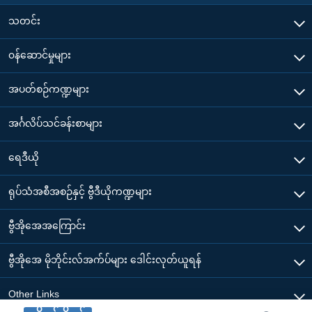
သတင်း
၀န်ဆောင်မှုများ
အပတ်စဉ်ကဏ္ဍများ
အင်္ဂလိပ်သင်ခန်းစာများ
ရေဒီယို
ရုပ်သံအစီအစဉ်နှင့် ဗွီဒီယိုကဏ္ဍများ
ဗွီအိုအေအကြောင်း
ဗွီအိုအေ မိုဘိုင်းလ်အက်ပ်များ ဒေါင်းလုတ်ယူရန်
Other Links