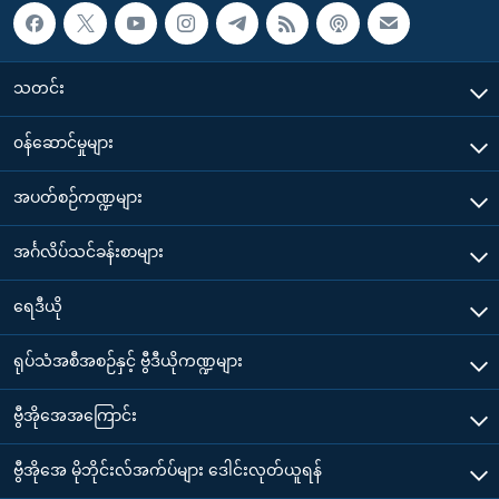
သတင်း
၀န်ဆောင်မှုများ
အပတ်စဉ်ကဏ္ဍများ
အင်္ဂလိပ်သင်ခန်းစာများ
ရေဒီယို
ရုပ်သံအစီအစဉ်နှင့် ဗွီဒီယိုကဏ္ဍများ
ဗွီအိုအေအကြောင်း
ဗွီအိုအေ မိုဘိုင်းလ်အက်ပ်များ ဒေါင်းလုတ်ယူရန်