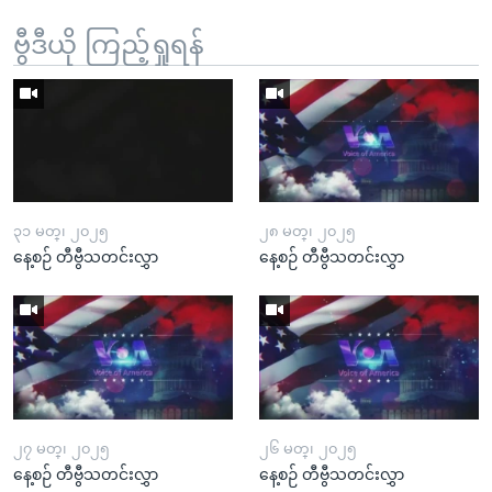
ဗွီဒီယို ကြည့်ရှုရန်
၃၁ မတ္၊ ၂၀၂၅
၂၈ မတ္၊ ၂၀၂၅
နေ့စဉ် တီဗွီသတင်းလွှာ
နေ့စဉ် တီဗွီသတင်းလွှာ
၂၇ မတ္၊ ၂၀၂၅
၂၆ မတ္၊ ၂၀၂၅
နေ့စဉ် တီဗွီသတင်းလွှာ
နေ့စဉ် တီဗွီသတင်းလွှာ