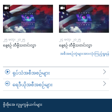
၂၅ မတ္၊ ၂၀၂၅
၂၄ မတ္၊ ၂၀၂၅
နေ့စဉ် တီဗွီသတင်းလွှာ
နေ့စဉ် တီဗွီသတင်းလွှာ
အစီအစဉ်တွဲများအားလုံးကြည့်ရှုရန်
ရုပ်သံအစီအစဉ်များ
ရေဒီယိုအစီအစဉ်များ
ဗွီအိုအေ လူမှုကွန်ယက်များ