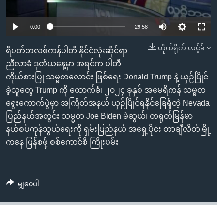
အ
သုတပဒေသာ အင်္ဂလိပ်စာ
ညွန်း
Learning English
0:00
29:58
စာမျက်နှာ
သို့
ဗွီအိုအေ လူမှုကွန်ယက်များ
တိုက်ရိုက် လင့်ခ်
ရီပတ်ဘလစ်ကန်ပါတီ နိုင်ငံလုံးဆိုင်ရာ
ကျော်
ညီလာခံ ဒုတိယနေ့မှာ အရင်က ပါတီ
ကြည့်
ကိုယ်စားပြု သမ္မတလောင်း ဖြစ်ရေး Donald Trump နဲ့ ယှဉ်ပြိုင်
ရန်
ဘာသာစကားများ
ခဲ့သူတွေ Trump ကို ထောက်ခံ၊ ၂၀၂၄ ခုနှစ် အမေရိကန် သမ္မတ
ရှာဖွေ
ရွေးကောက်ပွဲမှာ အကြိတ်အနယ် ယှဉ်ပြိုင်ရနိုင်ခြေရှိတဲ့ Nevada
ရန်
ပြည်နယ်အတွင်း သမ္မတ Joe Biden မဲဆွယ်၊ တရုတ်မြန်မာ
နေရာ
နယ်စပ်ကုန်သွယ်ရေးကို ရှမ်းပြည်နယ် အရှေ့ပိုင်း တာချီလိတ်မြို့
သို့
ကနေ ပြန်စဖို့ စစ်ကောင်စီ ကြိုးပမ်း
ကျော်
ရန်
မျှဝေပါ