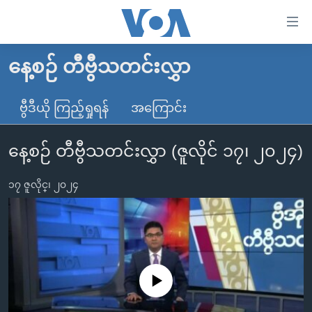
သုံး
ရ
လွယ်ကူ
နေ့စဉ် တီဗွီသတင်းလွှာ
မူလစာမျက်နှာ
စေ
မြန်မာ
ဗွီဒီယို ကြည့်ရှုရန်
အကြောင်း
သည့်
ကမ္ဘာ့သတင်းများ
Link
နေ့စဉ် တီဗွီသတင်းလွှာ (ဇူလိုင် ၁၇၊ ၂၀၂၄)
ဗွီဒီယို
နိုင်ငံတကာ
များ
သတင်းလွတ်လပ်ခွင့်
အမေရိကန်
ပင်မ
၁၇ ဇူလိုင္၊ ၂၀၂၄
ရပ်ဝန်းတခု လမ်းတခု အလွန်
တရုတ်
အကြောင်းအရာ
သို့
အင်္ဂလိပ်စာလေ့လာမယ်
အစ္စရေး-ပါလက်စတိုင်း
ကျော်
အပတ်စဉ်ကဏ္ဍများ
အမေရိကန်သုံးအီဒီယံ
ကြည့်
ရေဒီယိုနှင့်ရုပ်သံ အချက်အလက်များ
မကြေးမုံရဲ့ အင်္ဂလိပ်စာ
ရေဒီယို
ရန်
No media source currently available
ပင်မ
ရေဒီယို/တီဗွီအစီအစဉ်
ရုပ်ရှင်ထဲက အင်္ဂလိပ်စာ
တီဗွီ