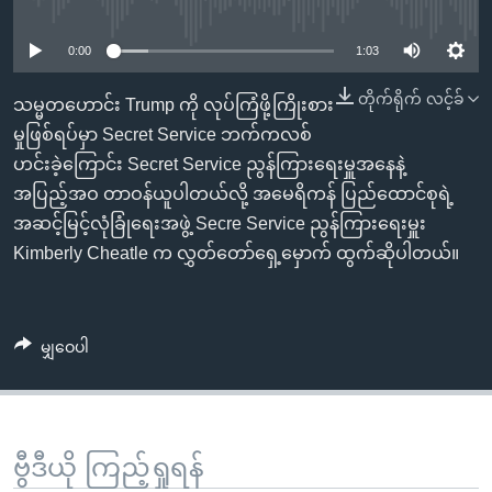
No media source currently available
အ
သုတပဒေသာ အင်္ဂလိပ်စာ
ညွန်း
Learning English
0:00
1:03
စာမျက်နှာ
သို့
ဗွီအိုအေ လူမှုကွန်ယက်များ
တိုက်ရိုက် လင့်ခ်
သမ္မတဟောင်း Trump ကို လုပ်ကြံဖို့ကြိုးစား
ကျော်
မှုဖြစ်ရပ်မှာ Secret Service ဘက်ကလစ်
ကြည့်
ဟင်းခဲ့ကြောင်း Secret Service ညွန်ကြားရေးမှူအနေနဲ့
ရန်
အပြည့်အဝ တာဝန်ယူပါတယ်လို့ အမေရိကန် ပြည်ထောင်စုရဲ့
ဘာသာစကားများ
ရှာဖွေ
အဆင့်မြင့်လုံခြုံရေးအဖွဲ့ Secre Service ညွန်ကြားရေးမှူး
ရန်
Kimberly Cheatle က လွှတ်တော်ရှေ့မှောက် ထွက်ဆိုပါတယ်။
နေရာ
သို့
ကျော်
မျှဝေပါ
ရန်
ဗွီဒီယို ကြည့်ရှုရန်