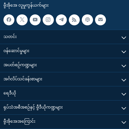
ဗွီအိုအေ လူမှုကွန်ယက်များ
သတင်း
၀န်ဆောင်မှုများ
အပတ်စဉ်ကဏ္ဍများ
အင်္ဂလိပ်သင်ခန်းစာများ
ရေဒီယို
ရုပ်သံအစီအစဉ်နှင့် ဗွီဒီယိုကဏ္ဍများ
ဗွီအိုအေအကြောင်း