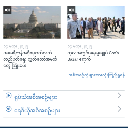
၁၄ မတ္၊ ၂၀၂၅
၁၄ မတ္၊ ၂၀၂၅
အမေရိကန်အစိုးရဆက်လက်
ကုလအတွင်းရေးမှူးချုပ် Cox's
လည်ပတ်ရေး လွှတ်တော်အမတ်
Bazar ရောက်
တွေ ကြိုးပမ်း
အစီအစဉ်တွဲများအားလုံးကြည့်ရှုရန်
ရုပ်သံအစီအစဉ်များ
ရေဒီယိုအစီအစဉ်များ