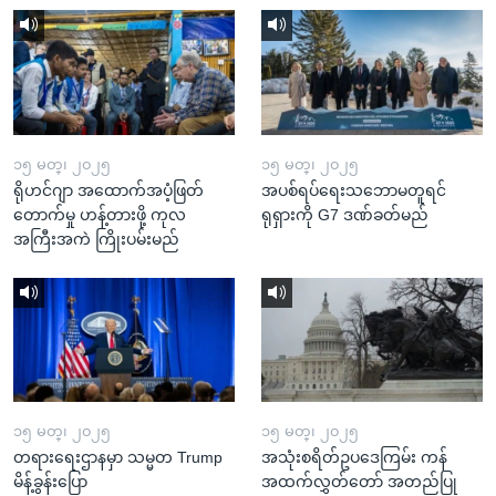
၁၅ မတ္၊ ၂၀၂၅
၁၅ မတ္၊ ၂၀၂၅
ရိုဟင်ဂျာ အထောက်အပံ့ဖြတ်
အပစ်ရပ်ရေးသဘောမတူရင်
တောက်မှု ဟန့်တားဖို့ ကုလ
ရုရှားကို G7 ဒဏ်ခတ်မည်
အကြီးအကဲ ကြိုးပမ်းမည်
၁၅ မတ္၊ ၂၀၂၅
၁၅ မတ္၊ ၂၀၂၅
တရားရေးဌာနမှာ သမ္မတ Trump
အသုံးစရိတ်ဥပဒေကြမ်း ကန်
မိန့်ခွန်းပြော
အထက်လွှတ်တော် အတည်ပြု