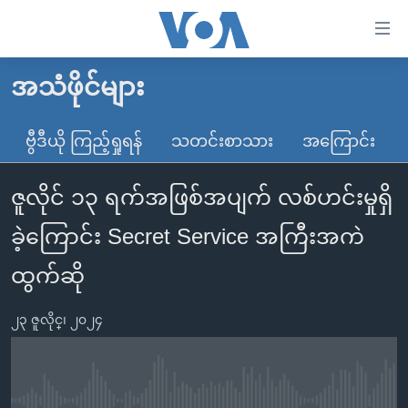
သုံး
ရ
လွယ်ကူ
အသံဖိုင်များ
မူလစာမျက်နှာ
စေ
မြန်မာ
ဗွီဒီယို ကြည့်ရှုရန်
သတင်းစာသား
အကြောင်း
သည့်
ကမ္ဘာ့သတင်းများ
Link
ဇူလိုင် ၁၃ ရက်အဖြစ်အပျက် လစ်ဟင်းမှုရှိ
ဗွီဒီယို
နိုင်ငံတကာ
များ
သတင်းလွတ်လပ်ခွင့်
အမေရိကန်
ခဲ့ကြောင်း Secret Service အကြီးအကဲ
ပင်မ
ရပ်ဝန်းတခု လမ်းတခု အလွန်
တရုတ်
အကြောင်းအရာ
ထွက်ဆို
သို့
အင်္ဂလိပ်စာလေ့လာမယ်
အစ္စရေး-ပါလက်စတိုင်း
ကျော်
၂၃ ဇူလိုင္၊ ၂၀၂၄
အပတ်စဉ်ကဏ္ဍများ
အမေရိကန်သုံးအီဒီယံ
ကြည့်
ရေဒီယိုနှင့်ရုပ်သံ အချက်အလက်များ
မကြေးမုံရဲ့ အင်္ဂလိပ်စာ
ရေဒီယို
ရန်
ပင်မ
ရေဒီယို/တီဗွီအစီအစဉ်
ရုပ်ရှင်ထဲက အင်္ဂလိပ်စာ
တီဗွီ