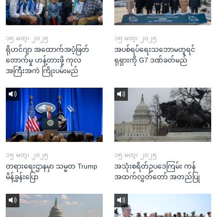
၁၅ မတ္၊ ၂၀၂၅
၁၅ မတ္၊ ၂၀၂၅
ရိုဟင်ဂျာ အထောက်အပံ့ဖြတ်
အပစ်ရပ်ရေးသဘောမတူရင်
တောက်မှု ဟန့်တားဖို့ ကုလ
ရုရှားကို G7 ဒဏ်ခတ်မည်
အကြီးအကဲ ကြိုးပမ်းမည်
၁၅ မတ္၊ ၂၀၂၅
၁၅ မတ္၊ ၂၀၂၅
တရားရေးဌာနမှာ သမ္မတ Trump
အသုံးစရိတ်ဥပဒေကြမ်း ကန်
မိန့်ခွန်းပြော
အထက်လွှတ်တော် အတည်ပြု