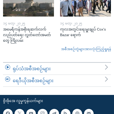
၁၄ မတ္၊ ၂၀၂၅
၁၄ မတ္၊ ၂၀၂၅
အမေရိကန်အစိုးရဆက်လက်
ကုလအတွင်းရေးမှူးချုပ် Cox's
လည်ပတ်ရေး လွှတ်တော်အမတ်
Bazar ရောက်
တွေ ကြိုးပမ်း
အစီအစဉ်တွဲများအားလုံးကြည့်ရှုရန်
ရုပ်သံအစီအစဉ်များ
ရေဒီယိုအစီအစဉ်များ
ဗွီအိုအေ လူမှုကွန်ယက်များ