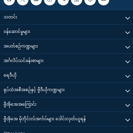
သတင်း
၀န်ဆောင်မှုများ
အပတ်စဉ်ကဏ္ဍများ
အင်္ဂလိပ်သင်ခန်းစာများ
ရေဒီယို
ရုပ်သံအစီအစဉ်နှင့် ဗွီဒီယိုကဏ္ဍများ
ဗွီအိုအေအကြောင်း
ဗွီအိုအေ မိုဘိုင်းလ်အက်ပ်များ ဒေါင်းလုတ်ယူရန်