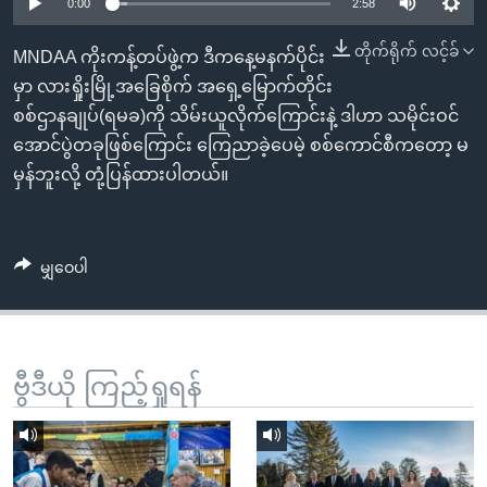
အ
0:00
2:58
သုတပဒေသာ အင်္ဂလိပ်စာ
ညွန်း
Learning English
တိုက်ရိုက် လင့်ခ်
MNDAA ကိုးကန့်တပ်ဖွဲ့က ဒီကနေ့မနက်ပိုင်း
စာမျက်နှာ
မှာ လားရှိုးမြို့အခြေစိုက် အရှေ့မြောက်တိုင်း
သို့
ဗွီအိုအေ လူမှုကွန်ယက်များ
စစ်ဌာနချုပ်(ရမခ)ကို သိမ်းယူလိုက်ကြောင်းနဲ့ ဒါဟာ သမိုင်းဝင်
ကျော်
အောင်ပွဲတခုဖြစ်ကြောင်း ကြေညာခဲ့ပေမဲ့ စစ်ကောင်စီကတော့ မ
ကြည့်
မှန်ဘူးလို့ တုံ့ပြန်ထားပါတယ်။
ရန်
ဘာသာစကားများ
ရှာဖွေ
ရန်
မျှဝေပါ
နေရာ
သို့
ကျော်
ရန်
ဗွီဒီယို ကြည့်ရှုရန်