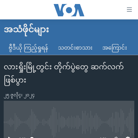
သုံး
ရ
လွယ်ကူ
အသံဖိုင်များ
မူလစာမျက်နှာ
စေ
မြန်မာ
ဗွီဒီယို ကြည့်ရှုရန်
သတင်းစာသား
အကြောင်း
သည့်
ကမ္ဘာ့သတင်းများ
Link
လားရှိုးမြို့တွင်း တိုက်ပွဲတွေ ဆက်လက်
ဗွီဒီယို
နိုင်ငံတကာ
များ
သတင်းလွတ်လပ်ခွင့်
အမေရိကန်
ဖြစ်ပွား
ပင်မ
ရပ်ဝန်းတခု လမ်းတခု အလွန်
တရုတ်
အကြောင်းအရာ
၂၅ ဇူလိုင္၊ ၂၀၂၄
သို့
အင်္ဂလိပ်စာလေ့လာမယ်
အစ္စရေး-ပါလက်စတိုင်း
ကျော်
အပတ်စဉ်ကဏ္ဍများ
အမေရိကန်သုံးအီဒီယံ
ကြည့်
ရေဒီယိုနှင့်ရုပ်သံ အချက်အလက်များ
မကြေးမုံရဲ့ အင်္ဂလိပ်စာ
ရေဒီယို
ရန်
No media source currently available
ပင်မ
ရေဒီယို/တီဗွီအစီအစဉ်
ရုပ်ရှင်ထဲက အင်္ဂလိပ်စာ
တီဗွီ