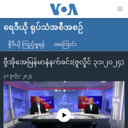
သုံး
ရ
လွယ်ကူ
ရေဒီယို ရုပ်သံအစီအစဉ်
မူလစာမျက်နှာ
စေ
မြန်မာ
ဗွီဒီယို ကြည့်ရှုရန်
အကြောင်း
သည့်
ကမ္ဘာ့သတင်းများ
Link
ဗွီအိုအေမြန်မာနံနက်ခင်း(ဇူလှိုင် ၃၁၊၂၀၂၄)
ဗွီဒီယို
နိုင်ငံတကာ
များ
သတင်းလွတ်လပ်ခွင့်
အမေရိကန်
ပင်မ
၃၁ ဇူလိုင္၊ ၂၀၂၄
ရပ်ဝန်းတခု လမ်းတခု အလွန်
တရုတ်
အကြောင်းအရာ
သို့
အင်္ဂလိပ်စာလေ့လာမယ်
အစ္စရေး-ပါလက်စတိုင်း
ကျော်
အပတ်စဉ်ကဏ္ဍများ
အမေရိကန်သုံးအီဒီယံ
ကြည့်
ရေဒီယိုနှင့်ရုပ်သံ အချက်အလက်များ
မကြေးမုံရဲ့ အင်္ဂလိပ်စာ
ရေဒီယို
ရန်
No media source currently available
ပင်မ
ရေဒီယို/တီဗွီအစီအစဉ်
ရုပ်ရှင်ထဲက အင်္ဂလိပ်စာ
တီဗွီ