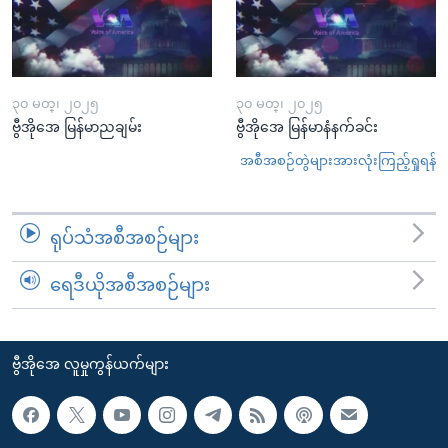
၃၀ မတ္၊ ၂၀၂၅
၃၀ မတ္၊ ၂၀၂၅
ဗွီအိုအေ မြန်မာညချမ်း
ဗွီအိုအေ မြန်မာနံနက်ခင်း
အစီအစဉ်တွဲများအားလုံးကြည့်ရှုရန်
ရုပ်သံအစီအစဉ်များ
ရေဒီယိုအစီအစဉ်များ
ဗွီအိုအေ လူမှုကွန်ယက်များ