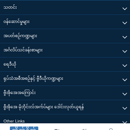
သတင်း
၀န်ဆောင်မှုများ
အပတ်စဉ်ကဏ္ဍများ
အင်္ဂလိပ်သင်ခန်းစာများ
ရေဒီယို
ရုပ်သံအစီအစဉ်နှင့် ဗွီဒီယိုကဏ္ဍများ
ဗွီအိုအေအကြောင်း
ဗွီအိုအေ မိုဘိုင်းလ်အက်ပ်များ ဒေါင်းလုတ်ယူရန်
Other Links