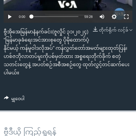
အ
သုတပဒေသာ အင်္ဂလိပ်စာ
ညွန်း
Learning English
0:00
59:28
စာမျက်နှာ
သို့
ဗွီအိုအေ လူမှုကွန်ယက်များ
တိုက်ရိုက် လင့်ခ်
ဗွီအိုအေမြန်မာနံနက်ခင်း(ဇူလှိုင် ၃၁၊၂၀၂၄)
ကျော်
“မြန်မာခုခံရေးအင်အားစုတွေ ပိုမိုထောက်ပံ့
ကြည့်
နိုင်မယ့် ကန်မူဝါဒလိုအပ်” ကန်လွှတ်တော်အမတ်များထုတ်ပြန်၊
ရန်
ဘာသာစကားများ
ဟစ်ဇဘိုလာတပ်မှုးကိုပစ်မှတ်ထား အစ္စရေးတိုက်ခိုက် စတဲ့
ရှာဖွေ
သတင်းတွေနဲ့ အပတ်စဉ်အစီအစဉ်တွေ ထုတ်လွှင့်တင်ဆက်ပေး
ရန်
ပါမယ်။
နေရာ
သို့
ကျော်
မျှဝေပါ
ရန်
ဗွီဒီယို ကြည့်ရှုရန်