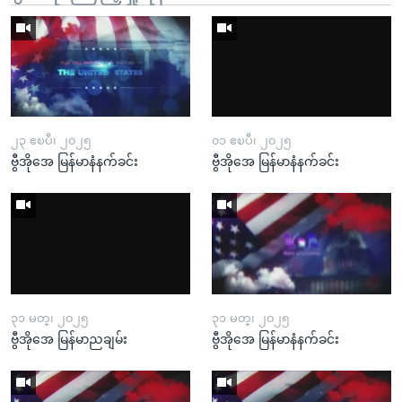
၂၃ ဧၿပီ၊ ၂၀၂၅
၀၁ ဧၿပီ၊ ၂၀၂၅
ဗွီအိုအေ မြန်မာနံနက်ခင်း
ဗွီအိုအေ မြန်မာနံနက်ခင်း
၃၁ မတ္၊ ၂၀၂၅
၃၁ မတ္၊ ၂၀၂၅
ဗွီအိုအေ မြန်မာညချမ်း
ဗွီအိုအေ မြန်မာနံနက်ခင်း