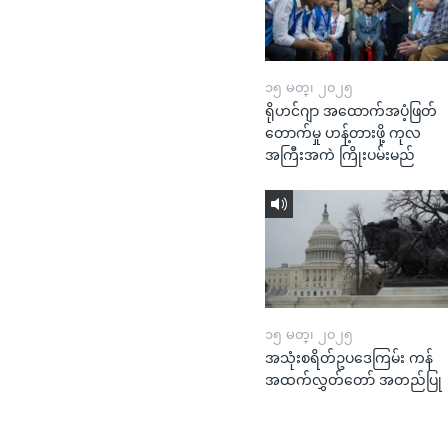
၁၅ မတ္၊ ၂၀၂၅
ရိုဟင်ဂျာ အထောက်အပံ့ဖြတ်
တောက်မှု ဟန့်တားဖို့ ကုလ
အကြီးအကဲ ကြိုးပမ်းမည်
၁၅ မတ္၊ ၂၀၂၅
အသုံးစရိတ်ဥပဒေကြမ်း ကန်
အထက်လွှတ်တော် အတည်ပြု