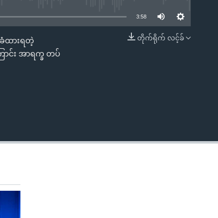
3:58
တိုက်ရိုက် လင့်ခ်
်ခံထားရတဲ့
EMBED
ောင်း အာရက္ခ တပ်