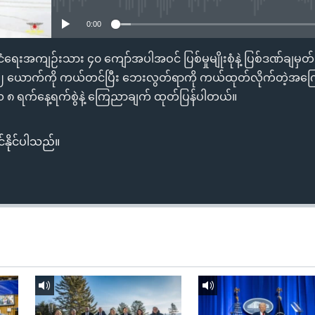
0:00
ံရေးအကျဉ်းသား ၄၀ ကျော်အပါအဝင် ပြစ်မှုမျိုးစုံနဲ့ ပြစ်ဒဏ်ချမှတ
၇၂ ယောက်ကို ကယ်တင်ပြီး ဘေးလွတ်ရာကို ကယ်ထုတ်လိုက်တဲ့အကြ
၈ ရက်နေ့ရက်စွဲနဲ့ ကြေညာချက် ထုတ်ပြန်ပါတယ်။
်နိုင်ပါသည်။