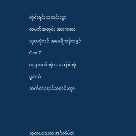
တိုင်းရင်းသတင်းလွှာ
တပတ်အတွင်း အားကစား
သုတစုံလင် အမေရိကန်တခွင်
Gen Z
နေရာပေါင်းစုံ အကြောင်းစုံ
ဒို့အသံ
သက်တံရောင်သတင်းလွှာ
သုတပဒေသာ အင်္ဂလိပ်စာ