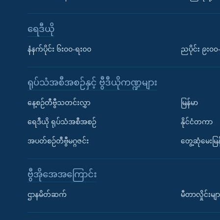
ရေဒီယို
နံနက်ပိုင်း ၆း၀၀-ရး၀၀
ညပိုင်း ၉း၀
ရုပ်သံအစီအစဉ်နှင့် ဗွီဒီယိုကဏ္ဍများ
နေ့စဉ်တီဗွီသတင်းလွှာ
မြန်မာ
ရေဒီယို ရုပ်သံအစီအစဉ်
နိုင်ငံတကာ
အပတ်စဉ်တီဗွီမဂ္ဂဇင်း
တွေ့ဆုံမေးမြန
ဗွီအိုအေအကြောင်း
ဌာနမိတ်ဆက်
မီတာလှိုင်းမျာ