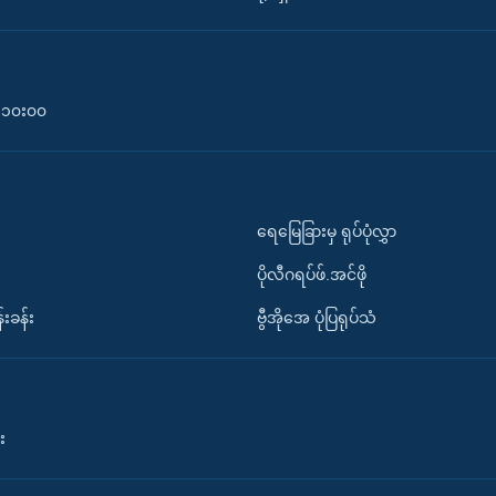
၀-၁၀း၀၀
ရေမြေခြားမှ ရုပ်ပုံလွှာ
ပိုလီဂရပ်ဖ်.အင်ဖို
်းခန်း
ဗွီအိုအေ ပုံပြရုပ်သံ
း