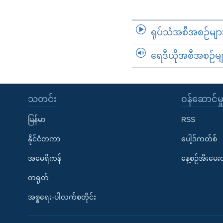
ရုပ်သံအစီအစဉ်မျာ
ရေဒီယိုအစီအစဉ်မျ
သတင်း
၀န်ဆောင်မှ
မြန်မာ
RSS
နိုင်ငံတကာ
ပေါ့ဒ်ကတ်စ်
အမေရိကန်
နေ့စဉ်အီးမေ
တရုတ်
အစ္စရေး-ပါလက်စတိုင်း