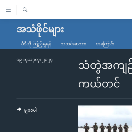
သုံး
ရ
ရှာဖွေ
လွယ်ကူ
မူလစာမျက်နှာ
အသံဖိုင်များ
ရ
စေ
မြန်မာ
လာ
ဗွီဒီယို ကြည့်ရှုရန်
သတင်းစာသား
အကြောင်း
သည့်
ဒ်
ကမ္ဘာ့သတင်းများ
Link
ဗွီဒီယို
နိုင်ငံတကာ
၀၉ ၾသဂုတ္၊ ၂၀၂၄
သံတွဲအကျဉ
များ
သတင်းလွတ်လပ်ခွင့်
အမေရိကန်
ပင်မ
ရပ်ဝန်းတခု လမ်းတခု အလွန်
တရုတ်
ကယ်တင်
အကြောင်းအရာ
အင်္ဂလိပ်စာလေ့လာမယ်
အစ္စရေး-ပါလက်စတိုင်း
သို့
အပတ်စဉ်ကဏ္ဍများ
အမေရိကန်သုံးအီဒီယံ
ကျော်
ကြည့်
မျှဝေပါ
ရေဒီယိုနှင့်ရုပ်သံ အချက်အလက်များ
မကြေးမုံရဲ့ အင်္ဂလိပ်စာ
ရေဒီယို
ရန်
ရေဒီယို/တီဗွီအစီအစဉ်
ရုပ်ရှင်ထဲက အင်္ဂလိပ်စာ
တီဗွီ
ပင်မ