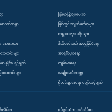
ပညာ
မြန်မာပြည်မှပေးစာ
အနာဂတ်ကမ္ဘာ
မြင်ကွင်းကျယ်မှတ်စုများ
ကမ္ဘာတလွှားခရီးသွား
း အားကစား
ဒီသီတင်းပတ် အာရှနိုင်ငံရေး
ားသတင်းများ
အာရှစီးပွားရေး
်မာ နှိုင်းယှဉ်ချက်
ကျန်းမာရေး
ပြားသတင်းများ
အမျိုးသမီးကဏ္ဍ
ရိုဟင်ဂျာအရေး မျှော်လင့်ချက်
်္ဂလိပ်စာ
ရုပ်ရှင်ထဲက အင်္ဂလိပ်စာ