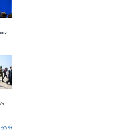
rump
x's
်ရှုရန်