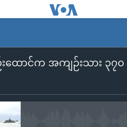
်းထောင်က အကျဉ်းသား ၃၇၀ 
No media source currently availa