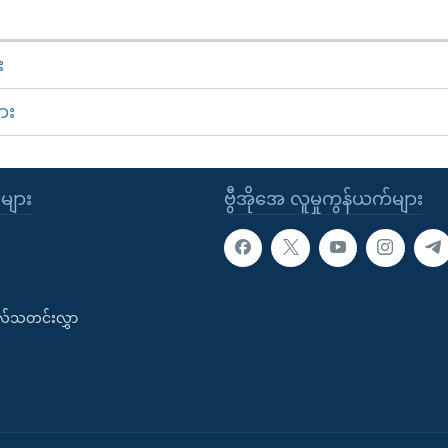
း
ား
ုများ
ဗွီအိုအေ လူမှုကွန်ယက်များ
းလ်သတင်းလွှာ