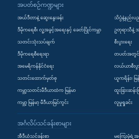
အပတ်စဉ်ကဏ္ဍများ
အယ်ဒီတာနဲ့ ဆွေးနွေးခန်း
သိပ္ပံနဲ့နည်း
ဒီမိုကရေစီ၊ လူ့အခွင့်အရေးနှင့် ခေတ်ပြိုင်ကမ္ဘာ
ဥတုရာသီနဲ့ 
သတင်းသုံးသပ်ချက်
စီးပွားရေး
ဒီမိုကရေစီရေးရာ
တပတ်အတွင်
အမေရိကန်နိုင်ငံရေး
လယ်ယာစီးပွ
သတင်းထောက်မှတ်စု
ယူကရိန်း၊ မြန
ကမ္ဘာ့သတင်းမီဒီယာထဲက မြန်မာ
ထူးခြားဆန်း
ကမ္ဘာ့ မြန်မာ့ မီဒီယာမြင်ကွင်း
လူမှုရှုခင်း
အင်္ဂလိပ်သင်ခန်းစာများ
အီဒီယံသင်ခန်းစာ
မကြေးမုံရဲ့အင