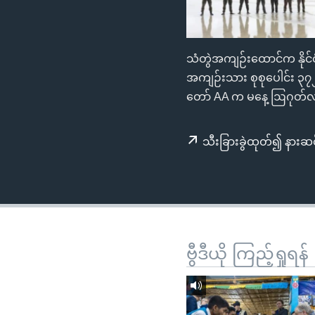
သုတပဒေသာ အင်္ဂလိပ်စာ
အ
ညွန်း
စာမျက်နှာ
သံတွဲအကျဉ်းထောင်က နိုင်င
သို့
အကျဉ်းသား စုစုပေါင်း ၃
ကျော်
တော် AA က မနေ့ ဩဂုတ်လ 
ကြည့်
ရန်
ရှာဖွေ
သီးခြားခွဲထုတ်၍ နားဆင
ရန်
နေရာ
သို့
ကျော်
ရန်
ဗွီဒီယို ကြည့်ရှုရန်