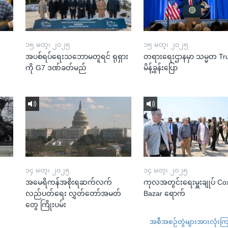
၁၅ မတ္၊ ၂၀၂၅
၁၅ မတ္၊ ၂၀၂၅
အပစ်ရပ်ရေးသဘောမတူရင် ရုရှား
တရားရေးဌာနမှာ သမ္မတ T
ကို G7 ဒဏ်ခတ်မည်
မိန့်ခွန်းပြော
၁၄ မတ္၊ ၂၀၂၅
၁၄ မတ္၊ ၂၀၂၅
အမေရိကန်အစိုးရဆက်လက်
ကုလအတွင်းရေးမှူးချုပ် Co
လည်ပတ်ရေး လွှတ်တော်အမတ်
Bazar ရောက်
တွေ ကြိုးပမ်း
အစီအစဉ်တွဲများအားလုံးကြည့