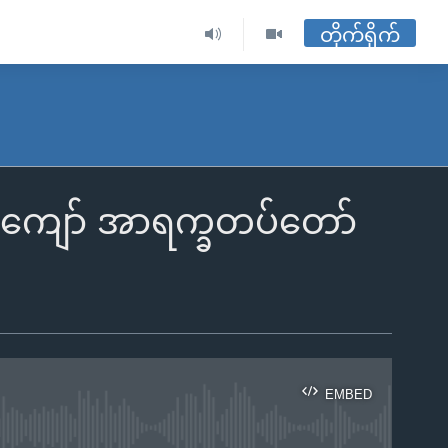
တိုက်ရိုက်
ကျော် အာရက္ခတပ်တော်
EMBED
ble