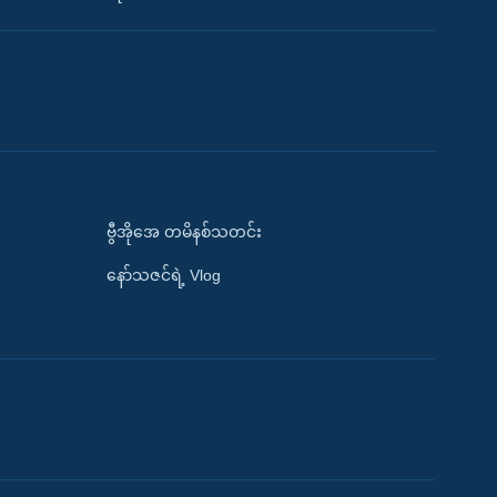
ဗွီအိုအေ တမိနစ်သတင်း
နော်သဇင်ရဲ့ Vlog