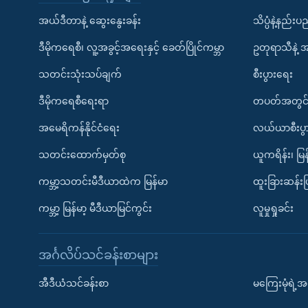
အယ်ဒီတာနဲ့ ဆွေးနွေးခန်း
သိပ္ပံနဲ့နည်း
ဒီမိုကရေစီ၊ လူ့အခွင့်အရေးနှင့် ခေတ်ပြိုင်ကမ္ဘာ
ဥတုရာသီနဲ့ 
သတင်းသုံးသပ်ချက်
စီးပွားရေး
ဒီမိုကရေစီရေးရာ
တပတ်အတွင်
အမေရိကန်နိုင်ငံရေး
လယ်ယာစီးပွ
သတင်းထောက်မှတ်စု
ယူကရိန်း၊ မြန
ကမ္ဘာ့သတင်းမီဒီယာထဲက မြန်မာ
ထူးခြားဆန်း
ကမ္ဘာ့ မြန်မာ့ မီဒီယာမြင်ကွင်း
လူမှုရှုခင်း
အင်္ဂလိပ်သင်ခန်းစာများ
အီဒီယံသင်ခန်းစာ
မကြေးမုံရဲ့အင