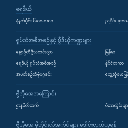
ရေဒီယို
နံနက်ပိုင်း ၆း၀၀-ရး၀၀
ညပိုင်း ၉း၀
ရုပ်သံအစီအစဉ်နှင့် ဗွီဒီယိုကဏ္ဍများ
နေ့စဉ်တီဗွီသတင်းလွှာ
မြန်မာ
ရေဒီယို ရုပ်သံအစီအစဉ်
နိုင်ငံတကာ
အပတ်စဉ်တီဗွီမဂ္ဂဇင်း
တွေ့ဆုံမေးမြန
ဗွီအိုအေအကြောင်း
ဌာနမိတ်ဆက်
မီတာလှိုင်းမျာ
ဗွီအိုအေ မိုဘိုင်းလ်အက်ပ်များ ဒေါင်းလုတ်ယူရန်
Learning English