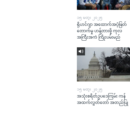
၁၅ မတ္၊ ၂၀၂၅
ရိုဟင်ဂျာ အထောက်အပံ့ဖြတ်
တောက်မှု ဟန့်တားဖို့ ကုလ
အကြီးအကဲ ကြိုးပမ်းမည်
၁၅ မတ္၊ ၂၀၂၅
အသုံးစရိတ်ဥပဒေကြမ်း ကန်
အထက်လွှတ်တော် အတည်ပြု