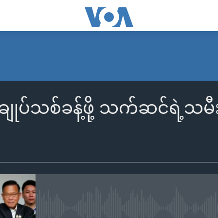
းချုပ်သစ်ခန့်ဖို့ သက်ဆင်ရဲ့သမီး
No media source currently availa