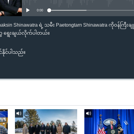
0:00
haksin Shinawatra ရဲ့ သမီး Paetongtarn Shinawatra ကိုဝန်ကြီးချုပ
ေ ရွေးချယ်လိုက်ပါတယ်။
်နိုင်ပါသည်။