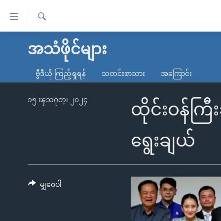
သုံး
ရ
ရှာဖွေ
လွယ်ကူ
မူလစာမျက်နှာ
အသံဖိုင်များ
ရ
စေ
မြန်မာ
လာ
ဗွီဒီယို ကြည့်ရှုရန်
သတင်းစာသား
အကြောင်း
သည့်
ဒ်
ကမ္ဘာ့သတင်းများ
Link
ဗွီဒီယို
နိုင်ငံတကာ
၁၅ ၾသဂုတ္၊ ၂၀၂၄
ထိုင်းဝန်ကြီ
များ
သတင်းလွတ်လပ်ခွင့်
အမေရိကန်
ပင်မ
ရပ်ဝန်းတခု လမ်းတခု အလွန်
တရုတ်
ရွေးချယ်
အကြောင်းအရာ
အင်္ဂလိပ်စာလေ့လာမယ်
အစ္စရေး-ပါလက်စတိုင်း
သို့
အပတ်စဉ်ကဏ္ဍများ
အမေရိကန်သုံးအီဒီယံ
ကျော်
ကြည့်
မျှဝေပါ
ရေဒီယိုနှင့်ရုပ်သံ အချက်အလက်များ
မကြေးမုံရဲ့ အင်္ဂလိပ်စာ
ရေဒီယို
ရန်
ရေဒီယို/တီဗွီအစီအစဉ်
ရုပ်ရှင်ထဲက အင်္ဂလိပ်စာ
တီဗွီ
ပင်မ