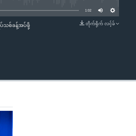
1:02
တိုက်ရိုက် လင့်ခ်
်သစ်ခန့်အပ်ဖို့
EMBED