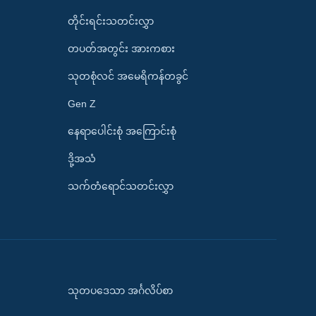
တိုင်းရင်းသတင်းလွှာ
တပတ်အတွင်း အားကစား
သုတစုံလင် အမေရိကန်တခွင်
Gen Z
နေရာပေါင်းစုံ အကြောင်းစုံ
ဒို့အသံ
သက်တံရောင်သတင်းလွှာ
သုတပဒေသာ အင်္ဂလိပ်စာ