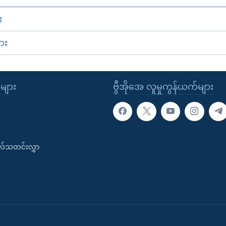
း
ား
ုများ
ဗွီအိုအေ လူမှုကွန်ယက်များ
းလ်သတင်းလွှာ