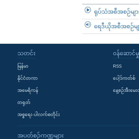
ရုပ်သံအစီအစဉ်မျာ
ရေဒီယိုအစီအစဉ်မျ
သတင်း
၀န်ဆောင်မှ
မြန်မာ
RSS
နိုင်ငံတကာ
ပေါ့ဒ်ကတ်စ်
အမေရိကန်
နေ့စဉ်အီးမေ
တရုတ်
အစ္စရေး-ပါလက်စတိုင်း
အပတ်စဉ်ကဏ္ဍများ