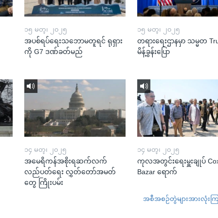
၁၅ မတ္၊ ၂၀၂၅
၁၅ မတ္၊ ၂၀၂၅
အပစ်ရပ်ရေးသဘောမတူရင် ရုရှား
တရားရေးဌာနမှာ သမ္မတ T
ကို G7 ဒဏ်ခတ်မည်
မိန့်ခွန်းပြော
၁၄ မတ္၊ ၂၀၂၅
၁၄ မတ္၊ ၂၀၂၅
အမေရိကန်အစိုးရဆက်လက်
ကုလအတွင်းရေးမှူးချုပ် Co
လည်ပတ်ရေး လွှတ်တော်အမတ်
Bazar ရောက်
တွေ ကြိုးပမ်း
အစီအစဉ်တွဲများအားလုံးကြည့