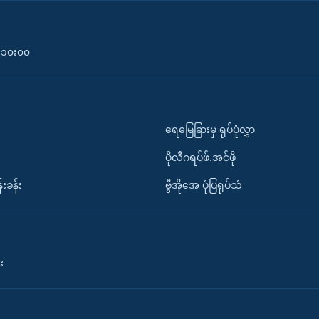
၀-၁၀း၀၀
ရေမြေခြားမှ ရုပ်ပုံလွှာ
ပိုလီဂရပ်ဖ်.အင်ဖို
်းခန်း
ဗွီအိုအေ ပုံပြရုပ်သံ
း