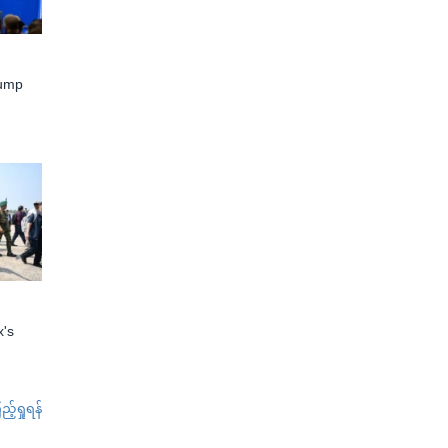
rump
x's
်ရှုရန်