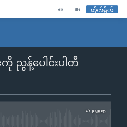
တိုက်ရိုက်
ကို ညွန့်ပေါင်းပါတီ
EMBED
ble