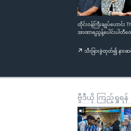
သုတပဒေသာ အင်္ဂလိပ်စာ
အ
ညွန်း
စာမျက်နှာ
ထိုင်းဝန်ကြီးချုပ်ဟောင်း T
သို့
အာဏာရညွန့်ပေါင်းပါတီတွ
ကျော်
ကြည့်
ရန်
သီးခြားခွဲထုတ်၍ နားဆင
ရှာဖွေ
ရန်
နေရာ
သို့
ကျော်
ဗွီဒီယို ကြည့်ရှုရန်
ရန်