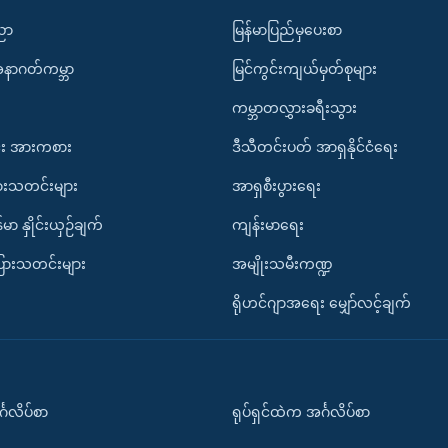
ပညာ
မြန်မာပြည်မှပေးစာ
အနာဂတ်ကမ္ဘာ
မြင်ကွင်းကျယ်မှတ်စုများ
ကမ္ဘာတလွှားခရီးသွား
း အားကစား
ဒီသီတင်းပတ် အာရှနိုင်ငံရေး
ားသတင်းများ
အာရှစီးပွားရေး
်မာ နှိုင်းယှဉ်ချက်
ကျန်းမာရေး
ပြားသတင်းများ
အမျိုးသမီးကဏ္ဍ
ရိုဟင်ဂျာအရေး မျှော်လင့်ချက်
်္ဂလိပ်စာ
ရုပ်ရှင်ထဲက အင်္ဂလိပ်စာ