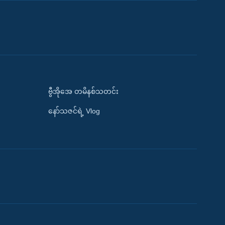
ဗွီအိုအေ တမိနစ်သတင်း
နော်သဇင်ရဲ့ Vlog