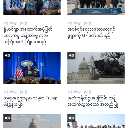
၁၅ မတ္၊ ၂၀၂၅
၁၅ မတ္၊ ၂၀၂၅
ရိုဟင်ဂျာ အထောက်အပံ့ဖြတ်
အပစ်ရပ်ရေးသဘောမတူရင်
တောက်မှု ဟန့်တားဖို့ ကုလ
ရုရှားကို G7 ဒဏ်ခတ်မည်
အကြီးအကဲ ကြိုးပမ်းမည်
၁၅ မတ္၊ ၂၀၂၅
၁၅ မတ္၊ ၂၀၂၅
တရားရေးဌာနမှာ သမ္မတ Trump
အသုံးစရိတ်ဥပဒေကြမ်း ကန်
မိန့်ခွန်းပြော
အထက်လွှတ်တော် အတည်ပြု