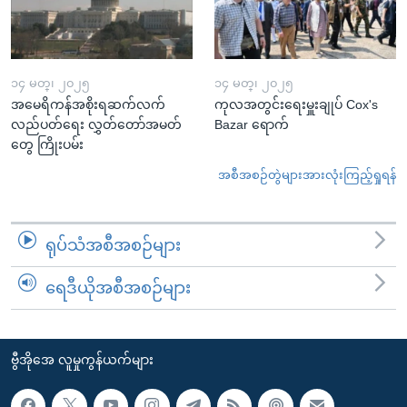
၁၄ မတ္၊ ၂၀၂၅
၁၄ မတ္၊ ၂၀၂၅
အမေရိကန်အစိုးရဆက်လက်
ကုလအတွင်းရေးမှူးချုပ် Cox's
လည်ပတ်ရေး လွှတ်တော်အမတ်
Bazar ရောက်
တွေ ကြိုးပမ်း
အစီအစဉ်တွဲများအားလုံးကြည့်ရှုရန်
ရုပ်သံအစီအစဉ်များ
ရေဒီယိုအစီအစဉ်များ
ဗွီအိုအေ လူမှုကွန်ယက်များ