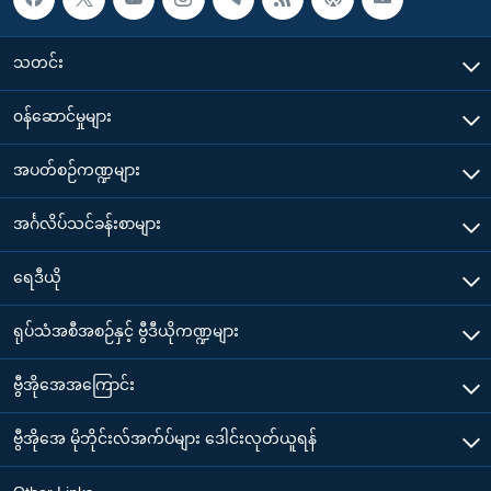
သတင်း
၀န်ဆောင်မှုများ
အပတ်စဉ်ကဏ္ဍများ
အင်္ဂလိပ်သင်ခန်းစာများ
ရေဒီယို
ရုပ်သံအစီအစဉ်နှင့် ဗွီဒီယိုကဏ္ဍများ
ဗွီအိုအေအကြောင်း
ဗွီအိုအေ မိုဘိုင်းလ်အက်ပ်များ ဒေါင်းလုတ်ယူရန်