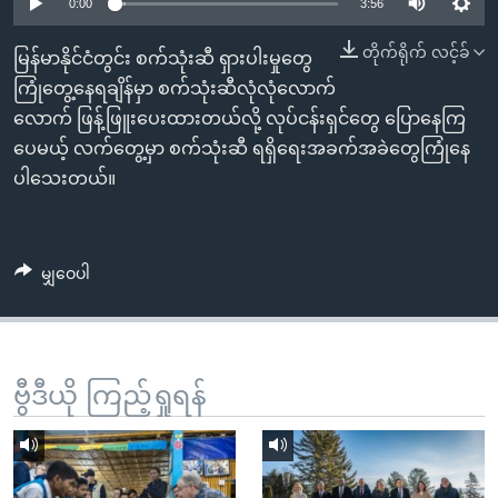
အ
0:00
3:56
သုတပဒေသာ အင်္ဂလိပ်စာ
ညွန်း
Learning English
တိုက်ရိုက် လင့်ခ်
မြန်မာနိုင်ငံတွင်း စက်သုံးဆီ ရှားပါးမှုတွေ
စာမျက်နှာ
ကြုံတွေ့နေရချိန်မှာ စက်သုံးဆီလုံလုံလောက်
သို့
ဗွီအိုအေ လူမှုကွန်ယက်များ
လောက် ဖြန့်ဖြူးပေးထားတယ်လို့ လုပ်ငန်းရှင်တွေ ပြောနေကြ
ကျော်
ပေမယ့် လက်တွေ့မှာ စက်သုံးဆီ ရရှိရေးအခက်အခဲတွေကြုံနေ
ကြည့်
ပါသေးတယ်။
ရန်
ဘာသာစကားများ
ရှာဖွေ
ရန်
မျှဝေပါ
နေရာ
သို့
ကျော်
ရန်
ဗွီဒီယို ကြည့်ရှုရန်