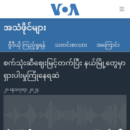
သုံး
ရ
လွယ်ကူ
အသံဖိုင်များ
မူလစာမျက်နှာ
စေ
မြန်မာ
ဗွီဒီယို ကြည့်ရှုရန်
သတင်းစာသား
အကြောင်း
သည့်
ကမ္ဘာ့သတင်းများ
Link
စက်သုံးဆီဈေးမြင့်တက်ပြီး နယ်မြို့တွေမှာ
ဗွီဒီယို
နိုင်ငံတကာ
များ
သတင်းလွတ်လပ်ခွင့်
အမေရိကန်
ရှားပါးမှုကြုံနေရဆဲ
ပင်မ
ရပ်ဝန်းတခု လမ်းတခု အလွန်
တရုတ်
အကြောင်းအရာ
၂၀ ၾသဂုတ္၊ ၂၀၂၄
သို့
အင်္ဂလိပ်စာလေ့လာမယ်
အစ္စရေး-ပါလက်စတိုင်း
ကျော်
အပတ်စဉ်ကဏ္ဍများ
အမေရိကန်သုံးအီဒီယံ
ကြည့်
ရေဒီယိုနှင့်ရုပ်သံ အချက်အလက်များ
မကြေးမုံရဲ့ အင်္ဂလိပ်စာ
ရေဒီယို
ရန်
No media source currently available
ပင်မ
ရေဒီယို/တီဗွီအစီအစဉ်
ရုပ်ရှင်ထဲက အင်္ဂလိပ်စာ
တီဗွီ