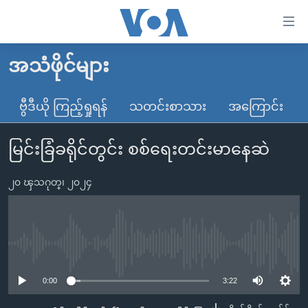
သုံး
ရ
လွယ်ကူ
အသံဖိုင်များ
မူလစာမျက်နှာ
စေ
မြန်မာ
ဗွီဒီယို ကြည့်ရှုရန်
သတင်းစာသား
အကြောင်း
သည့်
ကမ္ဘာ့သတင်းများ
Link
မြင်းခြံခရိုင်တွင်း စစ်ရေးတင်းမာနေဆဲ
ဗွီဒီယို
နိုင်ငံတကာ
များ
သတင်းလွတ်လပ်ခွင့်
အမေရိကန်
ပင်မ
၂၀ ၾသဂုတ္၊ ၂၀၂၄
ရပ်ဝန်းတခု လမ်းတခု အလွန်
တရုတ်
အကြောင်းအရာ
သို့
အင်္ဂလိပ်စာလေ့လာမယ်
အစ္စရေး-ပါလက်စတိုင်း
ကျော်
အပတ်စဉ်ကဏ္ဍများ
အမေရိကန်သုံးအီဒီယံ
No media source currently available
ကြည့်
ရေဒီယိုနှင့်ရုပ်သံ အချက်အလက်များ
မကြေးမုံရဲ့ အင်္ဂလိပ်စာ
ရေဒီယို
ရန်
0:00
3:22
ပင်မ
ရေဒီယို/တီဗွီအစီအစဉ်
ရုပ်ရှင်ထဲက အင်္ဂလိပ်စာ
တီဗွီ