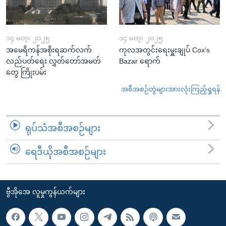
၁၄ မတ္၊ ၂၀၂၅
၁၄ မတ္၊ ၂၀၂၅
အမေရိကန်အစိုးရဆက်လက်
ကုလအတွင်းရေးမှူးချုပ် Cox's
လည်ပတ်ရေး လွှတ်တော်အမတ်
Bazar ရောက်
တွေ ကြိုးပမ်း
အစီအစဉ်တွဲများအားလုံးကြည့်ရှုရန်
ရုပ်သံအစီအစဉ်များ
ရေဒီယိုအစီအစဉ်များ
ဗွီအိုအေ လူမှုကွန်ယက်များ