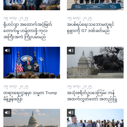
၁၅ မတ္၊ ၂၀၂၅
၁၅ မတ္၊ ၂၀၂၅
ရိုဟင်ဂျာ အထောက်အပံ့ဖြတ်
အပစ်ရပ်ရေးသဘောမတူရင်
တောက်မှု ဟန့်တားဖို့ ကုလ
ရုရှားကို G7 ဒဏ်ခတ်မည်
အကြီးအကဲ ကြိုးပမ်းမည်
၁၅ မတ္၊ ၂၀၂၅
၁၅ မတ္၊ ၂၀၂၅
တရားရေးဌာနမှာ သမ္မတ Trump
အသုံးစရိတ်ဥပဒေကြမ်း ကန်
မိန့်ခွန်းပြော
အထက်လွှတ်တော် အတည်ပြု