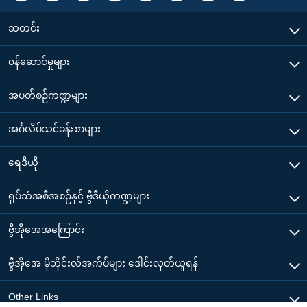
သတင်း
၀န်ဆောင်မှုများ
အပတ်စဉ်ကဏ္ဍများ
အင်္ဂလိပ်သင်ခန်းစာများ
ရေဒီယို
ရုပ်သံအစီအစဉ်နှင့် ဗွီဒီယိုကဏ္ဍများ
ဗွီအိုအေအကြောင်း
ဗွီအိုအေ မိုဘိုင်းလ်အက်ပ်များ ဒေါင်းလုတ်ယူရန်
Other Links