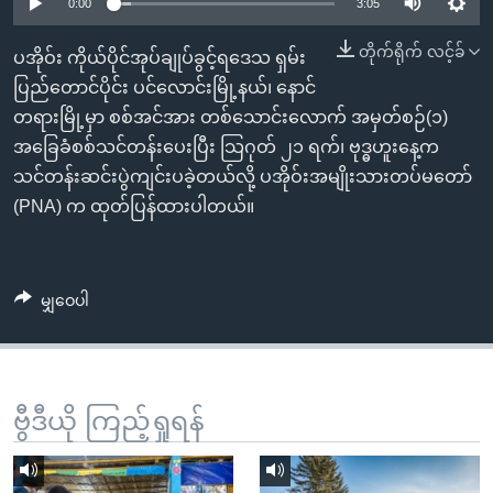
အ
0:00
3:05
သုတပဒေသာ အင်္ဂလိပ်စာ
ညွန်း
Learning English
တိုက်ရိုက် လင့်ခ်
ပအိုဝ်း ကိုယ်ပိုင်အုပ်ချုပ်ခွင့်ရဒေသ ရှမ်း
စာမျက်နှာ
ပြည်တောင်ပိုင်း ပင်လောင်းမြို့နယ်၊ နောင်
သို့
ဗွီအိုအေ လူမှုကွန်ယက်များ
တရားမြို့မှာ စစ်အင်အား တစ်သောင်းလောက် အမှတ်စဉ်(၁)
ကျော်
အခြေခံစစ်သင်တန်းပေးပြီး သြဂုတ် ၂၁ ရက်၊ ဗုဒ္ဓဟူးနေ့က
ကြည့်
သင်တန်းဆင်းပွဲကျင်းပခဲ့တယ်လို့ ပအိုဝ်းအမျိုးသားတပ်မတော်
ရန်
ဘာသာစကားများ
(PNA) က ထုတ်ပြန်ထားပါတယ်။
ရှာဖွေ
ရန်
နေရာ
မျှဝေပါ
သို့
ကျော်
ရန်
ဗွီဒီယို ကြည့်ရှုရန်