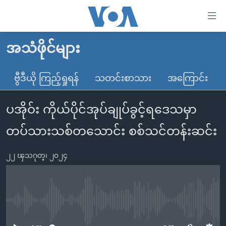
သုံး
ရ
လွယ်ကူ
အသံဖိုင်များ
မူလစာမျက်နှာ
စေ
မြန်မာ
ဗွီဒီယို ကြည့်ရှုရန်
သတင်းစာသား
အကြောင်း
သည့်
ကမ္ဘာ့သတင်းများ
Link
ပအိုဝ်း ကိုယ်ပိုင်အုပ်ချုပ်ခွင့်ရဒေသမှာ
ဗွီဒီယို
နိုင်ငံတကာ
များ
သတင်းလွတ်လပ်ခွင့်
အမေရိကန်
တပ်သားသစ်တသောင်း စစ်သင်တန်းဆင်း
ပင်မ
ရပ်ဝန်းတခု လမ်းတခု အလွန်
တရုတ်
အကြောင်းအရာ
၂၂ ၾသဂုတ္၊ ၂၀၂၄
သို့
အင်္ဂလိပ်စာလေ့လာမယ်
အစ္စရေး-ပါလက်စတိုင်း
ကျော်
အပတ်စဉ်ကဏ္ဍများ
အမေရိကန်သုံးအီဒီယံ
ကြည့်
ရေဒီယိုနှင့်ရုပ်သံ အချက်အလက်များ
မကြေးမုံရဲ့ အင်္ဂလိပ်စာ
ရေဒီယို
ရန်
No media source currently available
ပင်မ
ရေဒီယို/တီဗွီအစီအစဉ်
ရုပ်ရှင်ထဲက အင်္ဂလိပ်စာ
တီဗွီ