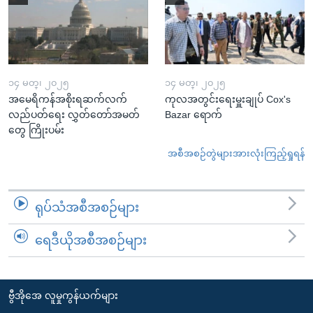
၁၄ မတ္၊ ၂၀၂၅
၁၄ မတ္၊ ၂၀၂၅
အမေရိကန်အစိုးရဆက်လက်
ကုလအတွင်းရေးမှူးချုပ် Cox's
လည်ပတ်ရေး လွှတ်တော်အမတ်
Bazar ရောက်
တွေ ကြိုးပမ်း
အစီအစဉ်တွဲများအားလုံးကြည့်ရှုရန်
ရုပ်သံအစီအစဉ်များ
ရေဒီယိုအစီအစဉ်များ
ဗွီအိုအေ လူမှုကွန်ယက်များ