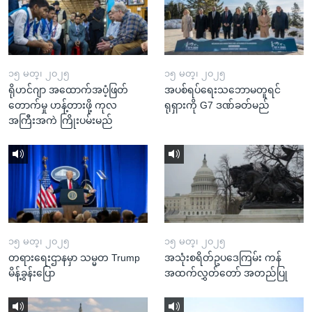
၁၅ မတ္၊ ၂၀၂၅
၁၅ မတ္၊ ၂၀၂၅
ရိုဟင်ဂျာ အထောက်အပံ့ဖြတ်
အပစ်ရပ်ရေးသဘောမတူရင်
တောက်မှု ဟန့်တားဖို့ ကုလ
ရုရှားကို G7 ဒဏ်ခတ်မည်
အကြီးအကဲ ကြိုးပမ်းမည်
၁၅ မတ္၊ ၂၀၂၅
၁၅ မတ္၊ ၂၀၂၅
တရားရေးဌာနမှာ သမ္မတ Trump
အသုံးစရိတ်ဥပဒေကြမ်း ကန်
မိန့်ခွန်းပြော
အထက်လွှတ်တော် အတည်ပြု