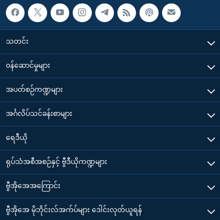
သတင်း
၀န်ဆောင်မှုများ
အပတ်စဉ်ကဏ္ဍများ
အင်္ဂလိပ်သင်ခန်းစာများ
ရေဒီယို
ရုပ်သံအစီအစဉ်နှင့် ဗွီဒီယိုကဏ္ဍများ
ဗွီအိုအေအကြောင်း
ဗွီအိုအေ မိုဘိုင်းလ်အက်ပ်များ ဒေါင်းလုတ်ယူရန်