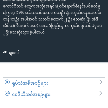
အ
သုတပဒေသာ အင်္ဂလိပ်စာ
ကောင်စီတပ် တွေကအလုံးအရင်းနဲ့ ဝင်ရောက်စီးနင်းပစ်ခတ်မှု
ညွန်း
Learning English
ကြောင့် DVB နယ်သတင်းထောက်တဦး နဲ့အလွတ်တန်းသတင်း
စာမျက်နှာ
တန်းတဦး အပါအဝင် သတင်းထောက် ၂ ဦး သေဆုံးပြီး အဲဒီ
သို့
ဗွီအိုအေ လူမှုကွန်ယက်များ
အိမ်ထဲကိုရောက်နေတဲ့ ဒေသခံပြည်သူကာကွယ်ရေးတပ်ဖဲွဝင်
ကျော်
၂ဦးသေဆုံးသွားခဲ့ပါတယ်၊
ကြည့်
ရန်
ဘာသာစကားများ
ရှာဖွေ
မျှဝေပါ
ရန်
နေရာ
သို့
ကျော်
ရန်
ရုပ်သံအစီအစဉ်များ
ရေဒီယိုအစီအစဉ်များ