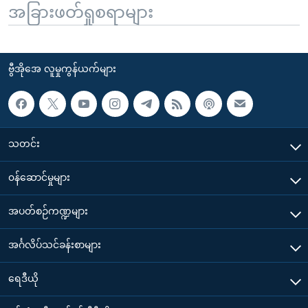
အခြားဖတ်ရှုစရာများ
ဗွီအိုအေ လူမှုကွန်ယက်များ
သတင်း
၀န်ဆောင်မှုများ
အပတ်စဉ်ကဏ္ဍများ
အင်္ဂလိပ်သင်ခန်းစာများ
ရေဒီယို