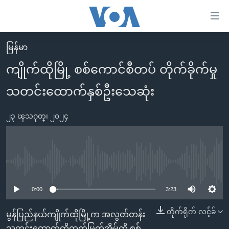
သုံး
ရ
လွယ်ကူ
မြန်မာ
မူလစာမျက်နှာ
စေ
ကျိုက်ထိုမြို့ စစ်ကောင်စီတပ် တိုက်ခိုက်မှု
မြန်မာ
သည့်
သတင်းထောက်နှစ်ဦးသေဆုံး
ကမ္ဘာ့သတင်းများ
Link
ဗွီဒီယို
နိုင်ငံတကာ
များ
၂၃ ၾသဂုတ္၊ ၂၀၂၄
သတင်းလွတ်လပ်ခွင့်
အမေရိကန်
ပင်မ
ရပ်ဝန်းတခု လမ်းတခု အလွန်
တရုတ်
အကြောင်းအရာ
သို့
အင်္ဂလိပ်စာလေ့လာမယ်
အစ္စရေး-ပါလက်စတိုင်း
No media source currently available
ကျော်
အပတ်စဉ်ကဏ္ဍများ
အမေရိကန်သုံးအီဒီယံ
ကြည့်
0:00
3:23
ရေဒီယိုနှင့်ရုပ်သံ အချက်အလက်များ
မကြေးမုံရဲ့ အင်္ဂလိပ်စာ
ရေဒီယို
ရန်
တိုက်ရိုက် လင့်ခ်
မွန်ပြည်နယ်ကျိုက်ထိုမြို့က အလွတ်တန်း
ပင်မ
ရေဒီယို/တီဗွီအစီအစဉ်
ရုပ်ရှင်ထဲက အင်္ဂလိပ်စာ
တီဗွီ
သတင်းထောက်ကိုထက်မြက်အိမ်ကို စစ်