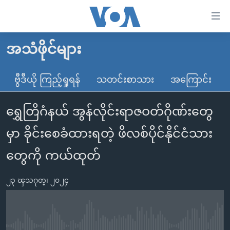
သုံး
ရ
လွယ်ကူ
အသံဖိုင်များ
မူလစာမျက်နှာ
စေ
မြန်မာ
ဗွီဒီယို ကြည့်ရှုရန်
သတင်းစာသား
အကြောင်း
သည့်
ကမ္ဘာ့သတင်းများ
Link
ရွှေတြိဂံနယ် အွန်လိုင်းရာဇဝတ်ဂိုဏ်းတွေ
ဗွီဒီယို
နိုင်ငံတကာ
များ
သတင်းလွတ်လပ်ခွင့်
အမေရိကန်
မှာ ခိုင်းစေခံထားရတဲ့ ဖိလစ်ပိုင်နိုင်ငံသား
ပင်မ
ရပ်ဝန်းတခု လမ်းတခု အလွန်
တရုတ်
အကြောင်းအရာ
တွေကို ကယ်ထုတ်
သို့
အင်္ဂလိပ်စာလေ့လာမယ်
အစ္စရေး-ပါလက်စတိုင်း
ကျော်
၂၃ ၾသဂုတ္၊ ၂၀၂၄
အပတ်စဉ်ကဏ္ဍများ
အမေရိကန်သုံးအီဒီယံ
ကြည့်
ရေဒီယိုနှင့်ရုပ်သံ အချက်အလက်များ
မကြေးမုံရဲ့ အင်္ဂလိပ်စာ
ရေဒီယို
ရန်
ပင်မ
ရေဒီယို/တီဗွီအစီအစဉ်
ရုပ်ရှင်ထဲက အင်္ဂလိပ်စာ
တီဗွီ