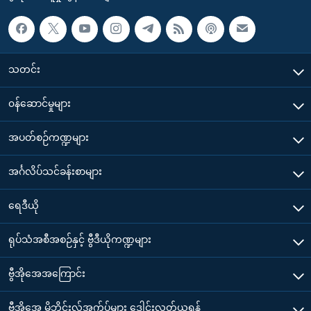
သတင်း
၀န်ဆောင်မှုများ
အပတ်စဉ်ကဏ္ဍများ
အင်္ဂလိပ်သင်ခန်းစာများ
ရေဒီယို
ရုပ်သံအစီအစဉ်နှင့် ဗွီဒီယိုကဏ္ဍများ
ဗွီအိုအေအကြောင်း
ဗွီအိုအေ မိုဘိုင်းလ်အက်ပ်များ ဒေါင်းလုတ်ယူရန်