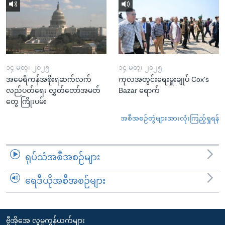
၁၄ မတ္၊ ၂၀၂၅
၁၄ မတ္၊ ၂၀၂၅
အမေရိကန်အစိုးရဆက်လက်
ကုလအတွင်းရေးမှူးချုပ် Cox's
လည်ပတ်ရေး လွှတ်တော်အမတ်
Bazar ရောက်
တွေ ကြိုးပမ်း
အစီအစဉ်တွဲများအားလုံးကြည့်ရှုရန်
ရုပ်သံအစီအစဉ်များ
ရေဒီယိုအစီအစဉ်များ
ဗွီအိုအေ လူမှုကွန်ယက်များ