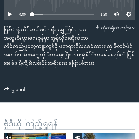
No media source currently available
အ
သုတပဒေသာ အင်္ဂလိပ်စာ
ညွန်း
Learning English
0:00
1:20
စာမျက်နှာ
သို့
ဗွီအိုအေ လူမှုကွန်ယက်များ
တိုက်ရိုက် လင့်ခ်
မြန်မာနဲ့ ထိုင်းနယ်စပ်အနီး ရွှေတြိဂံဒေသ
ကျော်
အထူးစီးပွားရေးဇုန်မှာ အွန်လိုင်းဆိုက်ဘာ
ကြည့်
လိမ်လည်မှုတွေကျုးလွန်ဖို့ မတရားခိုင်းစေခံထားရတဲ့ ဖိလစ်ပိုင်
ရန်
အလုပ်သမားတွေကို ဒီကနေ့စပြီး လာအိုနိုင်ငံကနေ နေရပ်ကို ပြန်
ဘာသာစကားများ
ရှာဖွေ
ခေါ်နေပြီလို့ ဖိလစ်ပိုင်အစိုးရက ပြောပါတယ်။
ရန်
နေရာ
သို့
မျှဝေပါ
ကျော်
ရန်
ဗွီဒီယို ကြည့်ရှုရန်