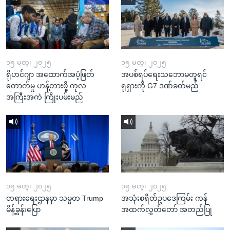
၁၅ မတ္၊ ၂၀၂၅
၁၅ မတ္၊ ၂၀၂၅
ရိုဟင်ဂျာ အထောက်အပံ့ဖြတ်
အပစ်ရပ်ရေးသဘောမတူရင်
တောက်မှု ဟန့်တားဖို့ ကုလ
ရုရှားကို G7 ဒဏ်ခတ်မည်
အကြီးအကဲ ကြိုးပမ်းမည်
၁၅ မတ္၊ ၂၀၂၅
၁၅ မတ္၊ ၂၀၂၅
တရားရေးဌာနမှာ သမ္မတ Trump
အသုံးစရိတ်ဥပဒေကြမ်း ကန်
မိန့်ခွန်းပြော
အထက်လွှတ်တော် အတည်ပြု