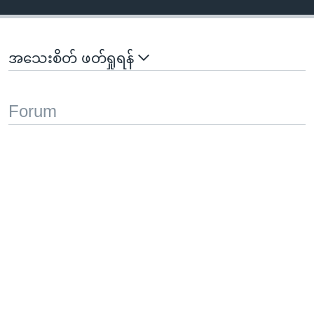
အသေးစိတ် ဖတ်ရှုရန်
Forum