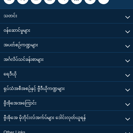
သတင်း
၀န်ဆောင်မှုများ
အပတ်စဉ်ကဏ္ဍများ
အင်္ဂလိပ်သင်ခန်းစာများ
ရေဒီယို
ရုပ်သံအစီအစဉ်နှင့် ဗွီဒီယိုကဏ္ဍများ
ဗွီအိုအေအကြောင်း
ဗွီအိုအေ မိုဘိုင်းလ်အက်ပ်များ ဒေါင်းလုတ်ယူရန်
Other Links