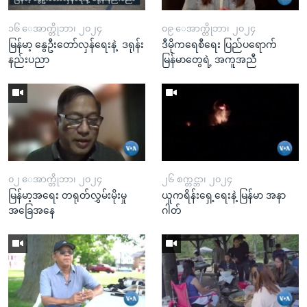
၁၆ ေအာက္တိုဘာ၊ ၂၀၂၄
၀၉ ေအာက္တိုဘာ၊ ၂၀၂၄
မြန်မာ့ နွေဦးတော်လှန်ရေးနဲ့ ဒရုန်း
ဒီမိုကရေစီရေး ပြည်ပရောက်
နည်းပညာ
မြန်မာတွေရဲ့ အကူအညီ
၀၂ ေအာက္တိုဘာ၊ ၂၀၂၄
၂၆ စက္တင္ဘာ၊ ၂၀၂၄
မြန်မာ့အရေး တရုတ်လွှမ်းမိုးမှု
ယူကရိန်းရှေ့ရေးနဲ့ မြန်မာ အနာ
အခြေအနေ
ဂါတ်