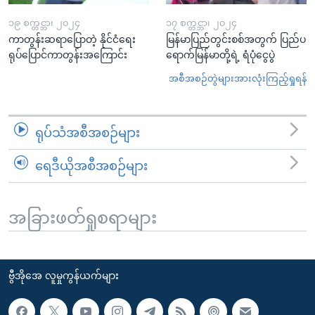
၁၉ စက္တင္ဘာ၊ ၂၀၂၄
၁၇ စက္တင္ဘာ၊ ၂၀၂၄
ကာတွန်းဆရာပြောတဲ့ နိုင်ငံရေး
မြန်မာပြည်တွင်းစစ်အတွက် ပြည်ပ
ရုပ်ပြောင်ကာတွန်းအကြောင်း
ရောက်မြန်မာတို့ရဲ့ ရံပုံငွေပွဲ
အစီအစဉ်တွဲများအားလုံးကြည့်ရှုရန်
ရုပ်သံအစီအစဉ်များ
ရေဒီယိုအစီအစဉ်များ
အခြားဖတ်ရှုစရာများ
ဗွီအိုအေ လူမှုကွန်ယက်များ