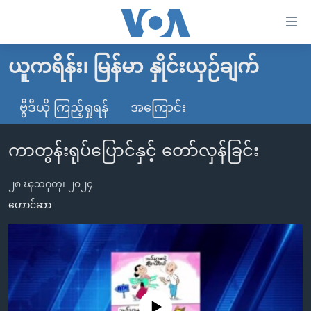
သုံး
ရ
လွယ်ကူ
ယူကရိန်း၊ မြန်မာ နှိုင်းယှဉ်ချက်
မူလစာမျက်နှာ
စေ
မြန်မာ
ဗွီဒီယို ကြည့်ရှုရန်
အကြောင်း
သည့်
ကမ္ဘာ့သတင်းများ
Link
ကာတွန်းရုပ်ပြောင်နှင့် တော်လှန်ခြင်း
ဗွီဒီယို
နိုင်ငံတကာ
များ
သတင်းလွတ်လပ်ခွင့်
အမေရိကန်
ပင်မ
၂၈ ၾသဂုတ္၊ ၂၀၂၄
ရပ်ဝန်းတခု လမ်းတခု အလွန်
တရုတ်
အကြောင်းအရာ
ဟောင်ဆာ
သို့
အင်္ဂလိပ်စာလေ့လာမယ်
အစ္စရေး-ပါလက်စတိုင်း
ကျော်
အပတ်စဉ်ကဏ္ဍများ
အမေရိကန်သုံးအီဒီယံ
ကြည့်
ရေဒီယိုနှင့်ရုပ်သံ အချက်အလက်များ
မကြေးမုံရဲ့ အင်္ဂလိပ်စာ
ရေဒီယို
ရန်
ပင်မ
ရေဒီယို/တီဗွီအစီအစဉ်
ရုပ်ရှင်ထဲက အင်္ဂလိပ်စာ
တီဗွီ
No media source currently available