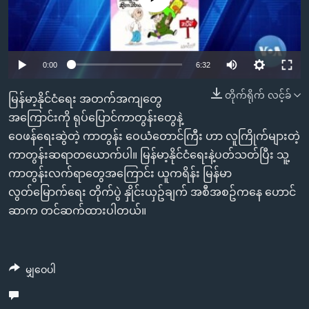
အ
သုတပဒေသာ အင်္ဂလိပ်စာ
ညွန်း
Learning English
စာမျက်နှာ
သို့
ဗွီအိုအေ လူမှုကွန်ယက်များ
0:00
6:32
ကျော်
တိုက်ရိုက် လင့်ခ်
ကြည့်
မြန်မာ့နိုင်ငံရေး အတက်အကျတွေ
ရန်
အကြောင်းကို ရုပ်ပြောင်ကာတွန်းတွေနဲ့
ဘာသာစကားများ
ရှာဖွေ
ဝေဖန်ရေးဆွဲတဲ့ ကာတွန်း ဝေယံတောင်ကြီး ဟာ လူကြိုက်များတဲ့
ရန်
ကာတွန်းဆရာတယောက်ပါ။ မြန်မာ့နိုင်ငံရေးနဲ့ပတ်သတ်ပြီး သူ့
နေရာ
ကာတွန်းလက်ရာတွေအကြောင်း ယူကရိန်း မြန်မာ
သို့
လွတ်မြောက်ရေး တိုက်ပွဲ နှိုင်းယှဥ်ချက် အစီအစဥ်ကနေ ဟောင်
ကျော်
ဆာက တင်ဆက်ထားပါတယ်။
ရန်
မျှဝေပါ