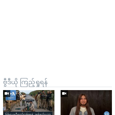
ဗွီဒီယို ကြည့်ရှုရန်