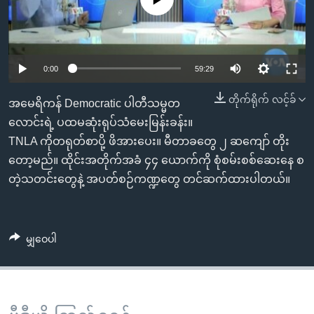
အ
သုတပဒေသာ အင်္ဂလိပ်စာ
ညွန်း
Learning English
စာမျက်နှာ
သို့
ဗွီအိုအေ လူမှုကွန်ယက်များ
0:00
59:29
ကျော်
ကြည့်
တိုက်ရိုက် လင့်ခ်
အမေရိကန် Democratic ပါတီသမ္မတ
ရန်
လောင်းရဲ့ ပထမဆုံးရုပ်သံမေးမြန်းခန်း။
ဘာသာစကားများ
ရှာဖွေ
TNLA ကိုတရုတ်စာပို့ ဖိအားပေး။ မီတာခတွေ ၂ ဆကျော် တိုး
ရန်
တော့မည်။ ထိုင်းအတိုက်အခံ ၄၄ ယောက်ကို စုံစမ်းစစ်ဆေးနေ စ
နေရာ
တဲ့သတင်းတွေနဲ့ အပတ်စဉ်ကဏ္ဍတွေ တင်ဆက်ထားပါတယ်။
သို့
ကျော်
ရန်
မျှဝေပါ