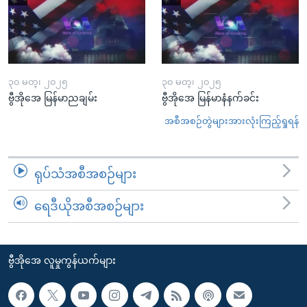
၃၀ မတ္၊ ၂၀၂၅
၃၀ မတ္၊ ၂၀၂၅
ဗွီအိုအေ မြန်မာညချမ်း
ဗွီအိုအေ မြန်မာနံနက်ခင်း
အစီအစဉ်တွဲများအားလုံးကြည့်ရှုရန်
ရုပ်သံအစီအစဉ်များ
ရေဒီယိုအစီအစဉ်များ
ဗွီအိုအေ လူမှုကွန်ယက်များ