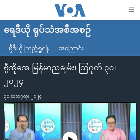
သုံး
ရ
လွယ်ကူ
ရေဒီယို ရုပ်သံအစီအစဉ်
မူလစာမျက်နှာ
စေ
မြန်မာ
ဗွီဒီယို ကြည့်ရှုရန်
အကြောင်း
သည့်
ကမ္ဘာ့သတင်းများ
Link
ဗွီအိုအေ မြန်မာညချမ်း၊ ဩဂုတ် ၃၀၊
ဗွီဒီယို
နိုင်ငံတကာ
များ
သတင်းလွတ်လပ်ခွင့်
အမေရိကန်
၂၀၂၄
ပင်မ
ရပ်ဝန်းတခု လမ်းတခု အလွန်
တရုတ်
အကြောင်းအရာ
၃၀ ၾသဂုတ္၊ ၂၀၂၄
သို့
အင်္ဂလိပ်စာလေ့လာမယ်
အစ္စရေး-ပါလက်စတိုင်း
ကျော်
အပတ်စဉ်ကဏ္ဍများ
အမေရိကန်သုံးအီဒီယံ
ကြည့်
ရေဒီယိုနှင့်ရုပ်သံ အချက်အလက်များ
မကြေးမုံရဲ့ အင်္ဂလိပ်စာ
ရေဒီယို
ရန်
ပင်မ
ရေဒီယို/တီဗွီအစီအစဉ်
ရုပ်ရှင်ထဲက အင်္ဂလိပ်စာ
တီဗွီ
No media source currently available