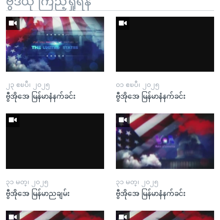
ဗွီဒီယို ကြည့်ရှုရန်
၂၃ ဧၿပီ၊ ၂၀၂၅
၀၁ ဧၿပီ၊ ၂၀၂၅
ဗွီအိုအေ မြန်မာနံနက်ခင်း
ဗွီအိုအေ မြန်မာနံနက်ခင်း
၃၁ မတ္၊ ၂၀၂၅
၃၁ မတ္၊ ၂၀၂၅
ဗွီအိုအေ မြန်မာညချမ်း
ဗွီအိုအေ မြန်မာနံနက်ခင်း