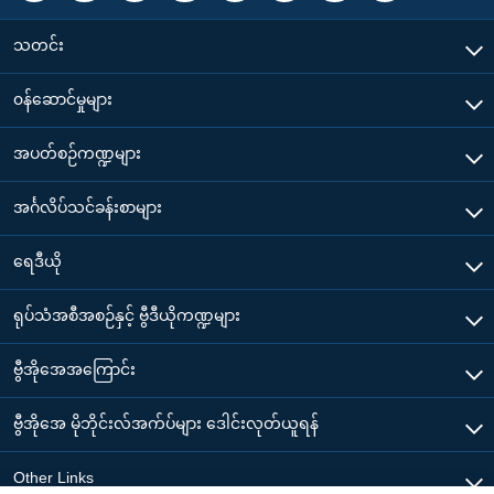
သတင်း
၀န်ဆောင်မှုများ
အပတ်စဉ်ကဏ္ဍများ
အင်္ဂလိပ်သင်ခန်းစာများ
ရေဒီယို
ရုပ်သံအစီအစဉ်နှင့် ဗွီဒီယိုကဏ္ဍများ
ဗွီအိုအေအကြောင်း
ဗွီအိုအေ မိုဘိုင်းလ်အက်ပ်များ ဒေါင်းလုတ်ယူရန်
Other Links