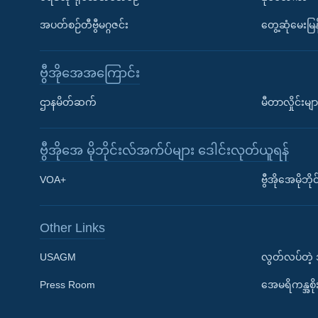
အပတ်စဉ်တီဗွီမဂ္ဂဇင်း
တွေ့ဆုံမေးမြန
ဗွီအိုအေအကြောင်း
ဌာနမိတ်ဆက်
မီတာလှိုင်းမျာ
ဗွီအိုအေ မိုဘိုင်းလ်အက်ပ်များ ဒေါင်းလုတ်ယူရန်
Learning English
VOA+
ဗွီအိုအေမိုဘ
ဗွီအိုအေ လူမှုကွန်ယက်များ
Other Links
USAGM
လွတ်လပ်တဲ့
Press Room
အေမရိကန္အစိ
ဘာသာစကားများ