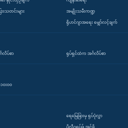
်မာ နှိုင်းယှဉ်ချက်
ကျန်းမာရေး
ပြားသတင်းများ
အမျိုးသမီးကဏ္ဍ
ရိုဟင်ဂျာအရေး မျှော်လင့်ချက်
်္ဂလိပ်စာ
ရုပ်ရှင်ထဲက အင်္ဂလိပ်စာ
၀-၁၀း၀၀
ရေမြေခြားမှ ရုပ်ပုံလွှာ
ပိုလီဂရပ်ဖ်.အင်ဖို