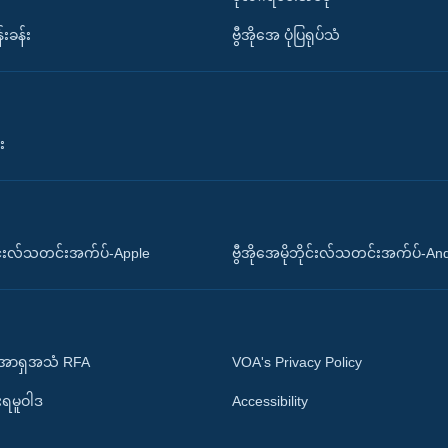
်းခန်း
ဗွီအိုအေ ပုံပြရုပ်သံ
း
ိုင်းလ်သတင်းအက်ပ်-Apple
ဗွီအိုအေမိုဘိုင်းလ်သတင်းအက်ပ်-An
 အာရှအသံ RFA
VOA's Privacy Policy
ုးရမူဝါဒ
Accessibility