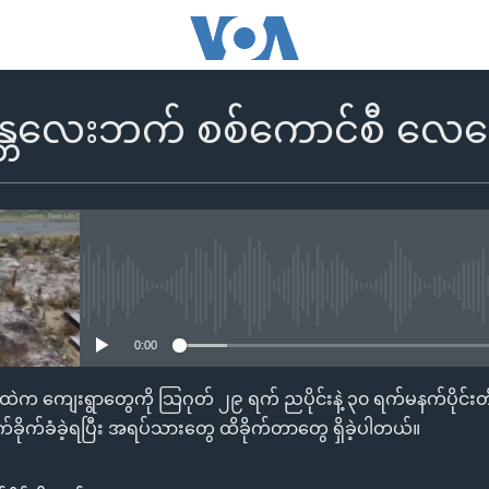
့ မန္တလေးဘက် စစ်ကောင်စီ လေကြေ
No media source currently availa
0:00
နယ်ထဲက ကျေးရွာတွေကို သြဂုတ် ၂၉ ရက် ညပိုင်းနဲ့ ၃၀ ရက်မနက်ပိုင်းတိ
ိုက်ခံခဲ့ရပြီး အရပ်သားတွေ ထိခိုက်တာတွေ ရှိခဲ့ပါတယ်။