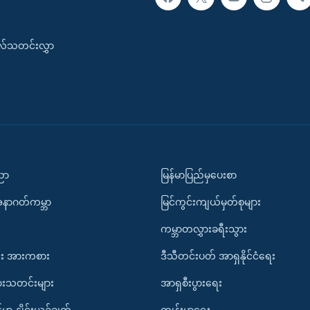
းလ်သတင်းလွှာ
ပညာ
မြန်မာပြည်မှပေးစာ
အနာဂတ်ကမ္ဘာ
မြင်ကွင်းကျယ်မှတ်စုများ
ကမ္ဘာတလွှားခရီးသွား
း အားကစား
ဒီသီတင်းပတ် အာရှနိုင်ငံရေး
ားသတင်းများ
အာရှစီးပွားရေး