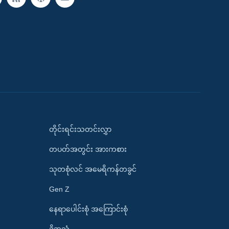
တိုင်းရင်းသတင်းလွှာ
တပတ်အတွင်း အားကစား
သုတစုံလင် အမေရိကန်တခွင်
Gen Z
နေရာပေါင်းစုံ အကြောင်းစုံ