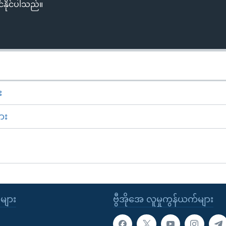
်နိုင်ပါသည်။
း
ား
ုများ
ဗွီအိုအေ လူမှုကွန်ယက်များ