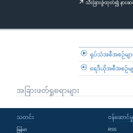
သုတပဒေသာ အင်္ဂလိပ်စာ
အ
သီးခြားခွဲထုတ်၍ နားဆင
ညွန်း
စာမျက်နှာ
သို့
ကျော်
ကြည့်
ရန်
ရုပ်သံအစီအစဉ်မျာ
ရှာဖွေ
ရန်
ရေဒီယိုအစီအစဉ်မျ
နေရာ
သို့
အခြားဖတ်ရှုစရာများ
ကျော်
ရန်
သတင်း
၀န်ဆောင်မှ
မြန်မာ
RSS