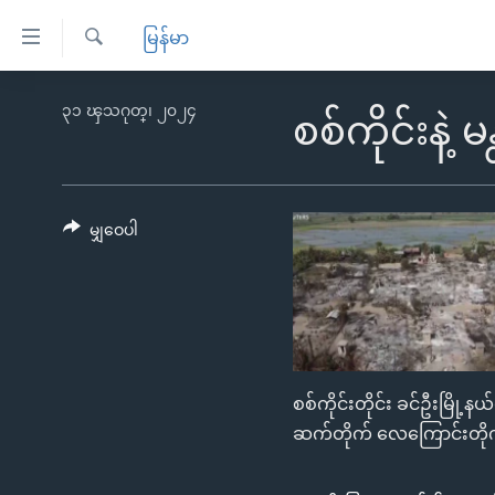
သုံး
မြန်မာ
ရ
ရှာဖွေ
လွယ်ကူ
မူလစာမျက်နှာ
၃၁ ၾသဂုတ္၊ ၂၀၂၄
ရ
စစ်ကိုင်းနဲ
စေ
မြန်မာ
လာ
သည့်
ဒ်
ကမ္ဘာ့သတင်းများ
Link
ဗွီဒီယို
နိုင်ငံတကာ
မျှဝေပါ
များ
သတင်းလွတ်လပ်ခွင့်
အမေရိကန်
ပင်မ
ရပ်ဝန်းတခု လမ်းတခု အလွန်
တရုတ်
အကြောင်းအရာ
အင်္ဂလိပ်စာလေ့လာမယ်
အစ္စရေး-ပါလက်စတိုင်း
သို့
အပတ်စဉ်ကဏ္ဍများ
အမေရိကန်သုံးအီဒီယံ
ကျော်
စစ်ကိုင်းတိုင်း ခင်ဦးမြို့
ကြည့်
ရေဒီယိုနှင့်ရုပ်သံ အချက်အလက်များ
မကြေးမုံရဲ့ အင်္ဂလိပ်စာ
ရေဒီယို
ဆက်တိုက် လေကြောင်းတိုက်ခ
ရန်
ရေဒီယို/တီဗွီအစီအစဉ်
ရုပ်ရှင်ထဲက အင်္ဂလိပ်စာ
တီဗွီ
ပင်မ