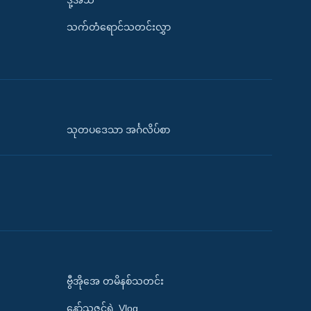
ဒို့အသံ
သက်တံရောင်သတင်းလွှာ
သုတပဒေသာ အင်္ဂလိပ်စာ
ဗွီအိုအေ တမိနစ်သတင်း
နော်သဇင်ရဲ့ Vlog