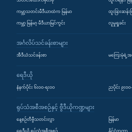
သတင်းထောက်မှတ်စု
ယူကရိန်း၊ မြန
ကမ္ဘာ့သတင်းမီဒီယာထဲက မြန်မာ
ထူးခြားဆန်း
ကမ္ဘာ့ မြန်မာ့ မီဒီယာမြင်ကွင်း
လူမှုရှုခင်း
အင်္ဂလိပ်သင်ခန်းစာများ
အီဒီယံသင်ခန်းစာ
မကြေးမုံရဲ့အင
ရေဒီယို
နံနက်ပိုင်း ၆း၀၀-ရး၀၀
ညပိုင်း ၉း၀
ရုပ်သံအစီအစဉ်နှင့် ဗွီဒီယိုကဏ္ဍများ
နေ့စဉ်တီဗွီသတင်းလွှာ
မြန်မာ
ရေဒီယို ရုပ်သံအစီအစဉ်
နိုင်ငံတကာ