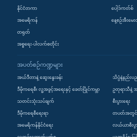
နိုင်ငံတကာ
ပေါ့ဒ်ကတ်စ်
အမေရိကန်
နေ့စဉ်အီးမေ
တရုတ်
အစ္စရေး-ပါလက်စတိုင်း
အပတ်စဉ်ကဏ္ဍများ
အယ်ဒီတာနဲ့ ဆွေးနွေးခန်း
သိပ္ပံနဲ့နည်း
ဒီမိုကရေစီ၊ လူ့အခွင့်အရေးနှင့် ခေတ်ပြိုင်ကမ္ဘာ
ဥတုရာသီနဲ့ 
သတင်းသုံးသပ်ချက်
စီးပွားရေး
ဒီမိုကရေစီရေးရာ
တပတ်အတွင်
အမေရိကန်နိုင်ငံရေး
လယ်ယာစီးပွ