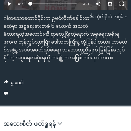
အ
0:00
3:21
သုတပဒေသာ အင်္ဂလိပ်စာ
ညွန်း
Learning English
တိုက်ရိုက် လင့်ခ်
စာမျက်နှာ
ဂါဇာဒေသတောင်ပိုင်းက ဥမင်လိုဏ်ခေါင်းတ
သို့
ဗွီအိုအေ လူမှုကွန်ယက်များ
ခုထဲမှာ အစ္စရေးဓားစာခံ ၆ ယောက် အသတ်
ကျော်
ခံထားရတဲ့အလောင်းကို ရှာတွေ့ပြီးတဲ့နောက် အစ္စရေးအစိုးရ
ကြည့်
ဖက်က တုန်လှုပ်သွားပြီး ဒေါသတကြီးနဲ့ တုံ့ပြန်ပါတယ်။ ဟာမတ်
ရန်
စ်အဖွဲ့နဲ့ အပစ်အခတ်ရပ်စဲရေး သဘောတူညီချက် မြန်မြန်မလုပ်
ဘာသာစကားများ
ရှာဖွေ
နိုင်တဲ့ အစ္စရေးအစိုးရကို တချို့က အပြစ်တင်နေပါတယ်။
ရန်
နေရာ
သို့
မျှဝေပါ
ကျော်
ရန်
အသေးစိတ် ဖတ်ရှုရန်