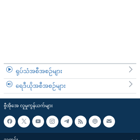
ရုပ်သံအစီအစဉ်များ
ရေဒီယိုအစီအစဉ်များ
ဗွီအိုအေ လူမှုကွန်ယက်များ
သတင်း