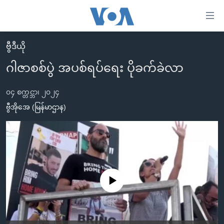
သုံး
ရ
လွယ်ကူ
ဗွီဒီယို
မူလစာမျက်နှာ
စေ
ဂါဇာစစ်ပွဲ အပစ်ရပ်ရေး ပိုခက်ခဲလာ
မြန်မာ
သည့်
ကမ္ဘာ့သတင်းများ
၀၄ စက္တင္ဘာ၊ ၂၀၂၄
Link
ဗွီဒီယို
နိုင်ငံတကာ
ဗွီအိုအေ (မြန်မာဌာန)
များ
သတင်းလွတ်လပ်ခွင့်
အမေရိကန်
ပင်မ
ရပ်ဝန်းတခု လမ်းတခု အလွန်
တရုတ်
အကြောင်းအရာ
သို့
အင်္ဂလိပ်စာလေ့လာမယ်
အစ္စရေး-ပါလက်စတိုင်း
ကျော်
အပတ်စဉ်ကဏ္ဍများ
အမေရိကန်သုံးအီဒီယံ
No media source currently available
ကြည့်
ရေဒီယိုနှင့်ရုပ်သံ အချက်အလက်များ
မကြေးမုံရဲ့ အင်္ဂလိပ်စာ
ရေဒီယို
ရန်
ပင်မ
ရေဒီယို/တီဗွီအစီအစဉ်
ရုပ်ရှင်ထဲက အင်္ဂလိပ်စာ
တီဗွီ