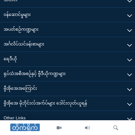
၀န်ဆောင်မှုများ
အပတ်စဉ်ကဏ္ဍများ
အင်္ဂလိပ်သင်ခန်းစာများ
ရေဒီယို
ရုပ်သံအစီအစဉ်နှင့် ဗွီဒီယိုကဏ္ဍများ
ဗွီအိုအေအကြောင်း
ဗွီအိုအေ မိုဘိုင်းလ်အက်ပ်များ ဒေါင်းလုတ်ယူရန်
Other Links
တိုက်ရိုက်