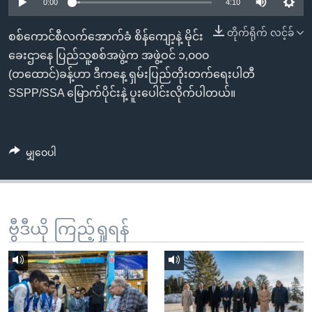
အ
0:00
4:10
သုတပဒေသာ အင်္ဂလိပ်စာ
ညွန်း
Learning English
တိုက်ရိုက် လင့်ခ်
စစ်ကောင်စီလက်အောက်ခံ စိန်ကျော့နဲ့ မိုင်း
စာမျက်နှာ
ခေးဌာနေ ပြည်သူ့စစ်အဖွဲ့က အဖွဲ့ဝင် ၁,၀၀၀
သို့
ဗွီအိုအေ လူမှုကွန်ယက်များ
(တထောင်)ခန့်ဟာ ဒီကနေ့ ရှမ်းပြည်တိုးတက်ရေးပါတီ
ကျော်
SSPP/SSA မြောက်ပိုင်းနဲ့ ပူးပေါင်းလိုက်ပါတယ်။
ကြည့်
ရန်
ဘာသာစကားများ
ရှာဖွေ
မျှဝေပါ
ရန်
နေရာ
သို့
ကျော်
ဗွီဒီယို ကြည့်ရှုရန်
ရန်