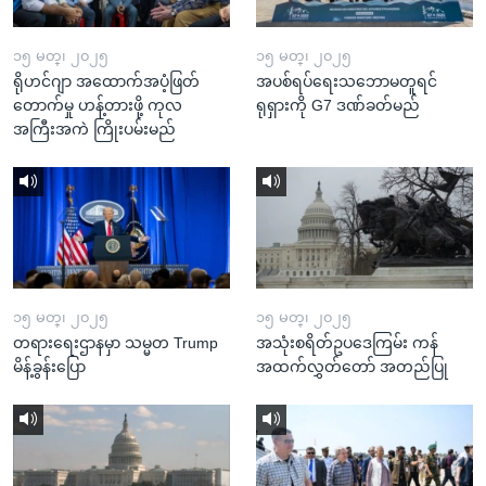
၁၅ မတ္၊ ၂၀၂၅
၁၅ မတ္၊ ၂၀၂၅
ရိုဟင်ဂျာ အထောက်အပံ့ဖြတ်
အပစ်ရပ်ရေးသဘောမတူရင်
တောက်မှု ဟန့်တားဖို့ ကုလ
ရုရှားကို G7 ဒဏ်ခတ်မည်
အကြီးအကဲ ကြိုးပမ်းမည်
၁၅ မတ္၊ ၂၀၂၅
၁၅ မတ္၊ ၂၀၂၅
တရားရေးဌာနမှာ သမ္မတ Trump
အသုံးစရိတ်ဥပဒေကြမ်း ကန်
မိန့်ခွန်းပြော
အထက်လွှတ်တော် အတည်ပြု