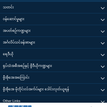
သတင်း
၀န်ဆောင်မှုများ
အပတ်စဉ်ကဏ္ဍများ
အင်္ဂလိပ်သင်ခန်းစာများ
ရေဒီယို
ရုပ်သံအစီအစဉ်နှင့် ဗွီဒီယိုကဏ္ဍများ
ဗွီအိုအေအကြောင်း
ဗွီအိုအေ မိုဘိုင်းလ်အက်ပ်များ ဒေါင်းလုတ်ယူရန်
Other Links