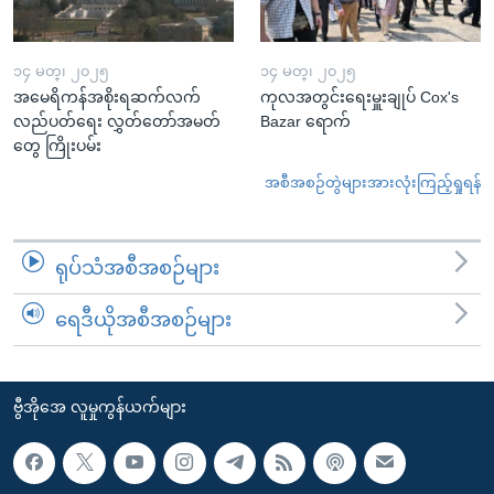
၁၄ မတ္၊ ၂၀၂၅
၁၄ မတ္၊ ၂၀၂၅
အမေရိကန်အစိုးရဆက်လက်
ကုလအတွင်းရေးမှူးချုပ် Cox's
လည်ပတ်ရေး လွှတ်တော်အမတ်
Bazar ရောက်
တွေ ကြိုးပမ်း
အစီအစဉ်တွဲများအားလုံးကြည့်ရှုရန်
ရုပ်သံအစီအစဉ်များ
ရေဒီယိုအစီအစဉ်များ
ဗွီအိုအေ လူမှုကွန်ယက်များ