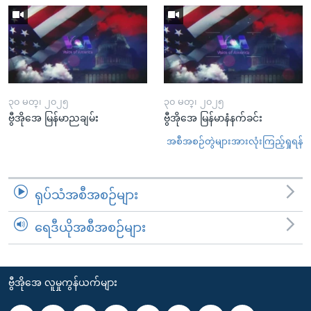
၃၀ မတ္၊ ၂၀၂၅
၃၀ မတ္၊ ၂၀၂၅
ဗွီအိုအေ မြန်မာညချမ်း
ဗွီအိုအေ မြန်မာနံနက်ခင်း
အစီအစဉ်တွဲများအားလုံးကြည့်ရှုရန်
ရုပ်သံအစီအစဉ်များ
ရေဒီယိုအစီအစဉ်များ
ဗွီအိုအေ လူမှုကွန်ယက်များ