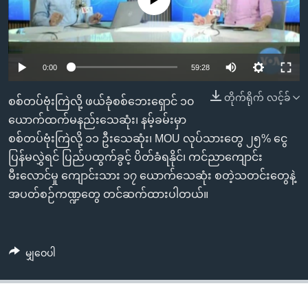
အ
သုတပဒေသာ အင်္ဂလိပ်စာ
ညွန်း
Learning English
စာမျက်နှာ
သို့
ဗွီအိုအေ လူမှုကွန်ယက်များ
0:00
59:28
ကျော်
ကြည့်
တိုက်ရိုက် လင့်ခ်
စစ်တပ်ဗုံးကြဲလို့ ဖယ်ခုံစစ်ဘေးရှောင် ၁၀
ရန်
ယောက်ထက်မနည်းသေဆုံး၊ နမ့်ခမ်းမှာ
ဘာသာစကားများ
ရှာဖွေ
စစ်တပ်ဗုံးကြဲလို့ ၁၁ ဦးသေဆုံး၊ MOU လုပ်သားတွေ ၂၅% ငွေ
ရန်
ပြန်မလွှဲရင် ပြည်ပထွက်ခွင့် ပိတ်ခံရနိုင်၊ ကင်ညာကျောင်း
နေရာ
မီးလောင်မှု ကျောင်းသား ၁၇ ယောက်သေဆုံး စတဲ့သတင်းတွေနဲ့
သို့
အပတ်စဉ်ကဏ္ဍတွေ တင်ဆက်ထားပါတယ်။
ကျော်
ရန်
မျှဝေပါ