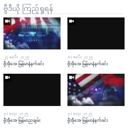
ဗွီဒီယို ကြည့်ရှုရန်
၂၃ ဧၿပီ၊ ၂၀၂၅
၀၁ ဧၿပီ၊ ၂၀၂၅
ဗွီအိုအေ မြန်မာနံနက်ခင်း
ဗွီအိုအေ မြန်မာနံနက်ခင်း
၃၁ မတ္၊ ၂၀၂၅
၃၁ မတ္၊ ၂၀၂၅
ဗွီအိုအေ မြန်မာညချမ်း
ဗွီအိုအေ မြန်မာနံနက်ခင်း