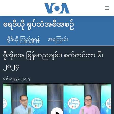
သုံး
ရ
လွယ်ကူ
ရေဒီယို ရုပ်သံအစီအစဉ်
မူလစာမျက်နှာ
စေ
မြန်မာ
ဗွီဒီယို ကြည့်ရှုရန်
အကြောင်း
သည့်
ကမ္ဘာ့သတင်းများ
Link
ဗွီအိုအေ မြန်မာညချမ်း၊ စက်တင်ဘာ ၆၊
ဗွီဒီယို
နိုင်ငံတကာ
များ
သတင်းလွတ်လပ်ခွင့်
အမေရိကန်
၂၀၂၄
ပင်မ
ရပ်ဝန်းတခု လမ်းတခု အလွန်
တရုတ်
အကြောင်းအရာ
၀၆ စက္တင္ဘာ၊ ၂၀၂၄
သို့
အင်္ဂလိပ်စာလေ့လာမယ်
အစ္စရေး-ပါလက်စတိုင်း
ကျော်
အပတ်စဉ်ကဏ္ဍများ
အမေရိကန်သုံးအီဒီယံ
ကြည့်
ရေဒီယိုနှင့်ရုပ်သံ အချက်အလက်များ
မကြေးမုံရဲ့ အင်္ဂလိပ်စာ
ရေဒီယို
ရန်
ပင်မ
ရေဒီယို/တီဗွီအစီအစဉ်
ရုပ်ရှင်ထဲက အင်္ဂလိပ်စာ
တီဗွီ
No media source currently available