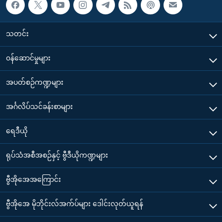
သတင်း
၀န်ဆောင်မှုများ
အပတ်စဉ်ကဏ္ဍများ
အင်္ဂလိပ်သင်ခန်းစာများ
ရေဒီယို
ရုပ်သံအစီအစဉ်နှင့် ဗွီဒီယိုကဏ္ဍများ
ဗွီအိုအေအကြောင်း
ဗွီအိုအေ မိုဘိုင်းလ်အက်ပ်များ ဒေါင်းလုတ်ယူရန်