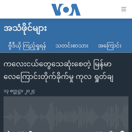
သုံး
ရ
လွယ်ကူ
အသံဖိုင်များ
မူလစာမျက်နှာ
စေ
မြန်မာ
ဗွီဒီယို ကြည့်ရှုရန်
သတင်းစာသား
အကြောင်း
သည့်
ကမ္ဘာ့သတင်းများ
Link
ကလေးငယ်တွေသေဆုံးစေတဲ့ မြန်မာ
ဗွီဒီယို
နိုင်ငံတကာ
များ
သတင်းလွတ်လပ်ခွင့်
အမေရိကန်
လေကြောင်းတိုက်ခိုက်မှု ကုလ ရှုတ်ချ
ပင်မ
ရပ်ဝန်းတခု လမ်းတခု အလွန်
တရုတ်
အကြောင်းအရာ
၁၃ စက္တင္ဘာ၊ ၂၀၂၄
သို့
အင်္ဂလိပ်စာလေ့လာမယ်
အစ္စရေး-ပါလက်စတိုင်း
ကျော်
အပတ်စဉ်ကဏ္ဍများ
အမေရိကန်သုံးအီဒီယံ
ကြည့်
ရေဒီယိုနှင့်ရုပ်သံ အချက်အလက်များ
မကြေးမုံရဲ့ အင်္ဂလိပ်စာ
ရေဒီယို
ရန်
No media source currently available
ပင်မ
ရေဒီယို/တီဗွီအစီအစဉ်
ရုပ်ရှင်ထဲက အင်္ဂလိပ်စာ
တီဗွီ