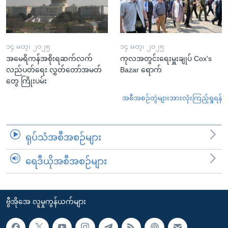
၁၄ မတ္၊ ၂၀၂၅
၁၄ မတ္၊ ၂၀၂၅
အမေရိကန်အစိုးရဆက်လက်
ကုလအတွင်းရေးမှူးချုပ် Cox's
လည်ပတ်ရေး လွှတ်တော်အမတ်
Bazar ရောက်
တွေ ကြိုးပမ်း
အစီအစဉ်တွဲများအားလုံးကြည့်ရှုရန်
ရုပ်သံအစီအစဉ်များ
ရေဒီယိုအစီအစဉ်များ
ဗွီအိုအေ လူမှုကွန်ယက်များ