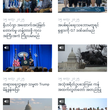
၁၅ မတ္၊ ၂၀၂၅
၁၅ မတ္၊ ၂၀၂၅
ရိုဟင်ဂျာ အထောက်အပံ့ဖြတ်
အပစ်ရပ်ရေးသဘောမတူရင်
တောက်မှု ဟန့်တားဖို့ ကုလ
ရုရှားကို G7 ဒဏ်ခတ်မည်
အကြီးအကဲ ကြိုးပမ်းမည်
၁၅ မတ္၊ ၂၀၂၅
၁၅ မတ္၊ ၂၀၂၅
တရားရေးဌာနမှာ သမ္မတ Trump
အသုံးစရိတ်ဥပဒေကြမ်း ကန်
မိန့်ခွန်းပြော
အထက်လွှတ်တော် အတည်ပြု