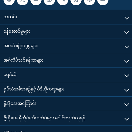
သတင်း
၀န်ဆောင်မှုများ
အပတ်စဉ်ကဏ္ဍများ
အင်္ဂလိပ်သင်ခန်းစာများ
ရေဒီယို
ရုပ်သံအစီအစဉ်နှင့် ဗွီဒီယိုကဏ္ဍများ
ဗွီအိုအေအကြောင်း
ဗွီအိုအေ မိုဘိုင်းလ်အက်ပ်များ ဒေါင်းလုတ်ယူရန်