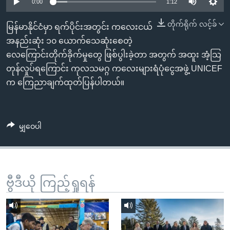
အ
0:00
1:12
သုတပဒေသာ အင်္ဂလိပ်စာ
ညွန်း
Learning English
တိုက်ရိုက် လင့်ခ်
မြန်မာနိုင်ငံမှာ ရက်ပိုင်းအတွင်း ကလေးငယ်
စာမျက်နှာ
အနည်းဆုံး ၁၀ ယောက်သေဆုံးစေတဲ့
သို့
ဗွီအိုအေ လူမှုကွန်ယက်များ
လေကြောင်းတိုက်ခိုက်မှုတွေ ဖြစ်ပွါးခဲ့တာ အတွက် အထူး အံ့သြ
ကျော်
တုန်လှုပ်ရကြောင်း ကုလသမဂ္ဂ ကလေးများရံပုံငွေအဖွဲ့ UNICEF
ကြည့်
က ကြေညာချက်ထုတ်ပြန်ပါတယ်။
ရန်
ဘာသာစကားများ
ရှာဖွေ
ရန်
မျှဝေပါ
နေရာ
သို့
ကျော်
ရန်
ဗွီဒီယို ကြည့်ရှုရန်