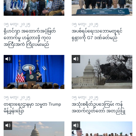
၁၅ မတ္၊ ၂၀၂၅
၁၅ မတ္၊ ၂၀၂၅
ရိုဟင်ဂျာ အထောက်အပံ့ဖြတ်
အပစ်ရပ်ရေးသဘောမတူရင်
တောက်မှု ဟန့်တားဖို့ ကုလ
ရုရှားကို G7 ဒဏ်ခတ်မည်
အကြီးအကဲ ကြိုးပမ်းမည်
၁၅ မတ္၊ ၂၀၂၅
၁၅ မတ္၊ ၂၀၂၅
တရားရေးဌာနမှာ သမ္မတ Trump
အသုံးစရိတ်ဥပဒေကြမ်း ကန်
မိန့်ခွန်းပြော
အထက်လွှတ်တော် အတည်ပြု