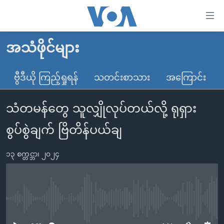
သုံး
ရ
လွယ်ကူ
အသံဖိုင်များ
မူလစာမျက်နှာ
စေ
မြန်မာ
ဗွီဒီယို ကြည့်ရှုရန်
သတင်းစာသား
အကြောင်း
သည့်
ကမ္ဘာ့သတင်းများ
Link
သံတမန်တွေ သူလျှိုလုပ်တယ်လို့ ရုရှား
ဗွီဒီယို
နိုင်ငံတကာ
များ
သတင်းလွတ်လပ်ခွင့်
အမေရိကန်
စွပ်စွဲချက် ဗြိတိန်ပယ်ချ
ပင်မ
ရပ်ဝန်းတခု လမ်းတခု အလွန်
တရုတ်
အကြောင်းအရာ
၁၃ စက္တင္ဘာ၊ ၂၀၂၄
သို့
အင်္ဂလိပ်စာလေ့လာမယ်
အစ္စရေး-ပါလက်စတိုင်း
ကျော်
အပတ်စဉ်ကဏ္ဍများ
အမေရိကန်သုံးအီဒီယံ
ကြည့်
ရေဒီယိုနှင့်ရုပ်သံ အချက်အလက်များ
မကြေးမုံရဲ့ အင်္ဂလိပ်စာ
ရေဒီယို
ရန်
No media source currently available
ပင်မ
ရေဒီယို/တီဗွီအစီအစဉ်
ရုပ်ရှင်ထဲက အင်္ဂလိပ်စာ
တီဗွီ