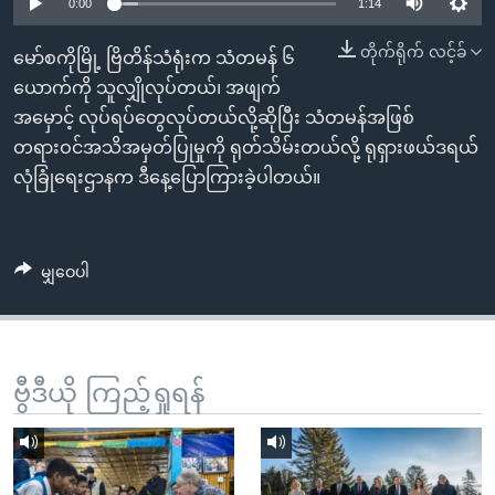
အ
0:00
1:14
သုတပဒေသာ အင်္ဂလိပ်စာ
ညွန်း
Learning English
တိုက်ရိုက် လင့်ခ်
မော်စကိုမြို့ ဗြိတိန်သံရုံးက သံတမန် ၆
စာမျက်နှာ
ယောက်ကို သူလျှိုလုပ်တယ်၊ အဖျက်
သို့
ဗွီအိုအေ လူမှုကွန်ယက်များ
အမှောင့် လုပ်ရပ်တွေလုပ်တယ်လို့ဆိုပြီး သံတမန်အဖြစ်
ကျော်
တရားဝင်အသိအမှတ်ပြုမှုကို ရုတ်သိမ်းတယ်လို့ ရုရှားဖယ်ဒရယ်
ကြည့်
လုံခြုံရေးဌာနက ဒီနေ့ပြောကြားခဲ့ပါတယ်။
ရန်
ဘာသာစကားများ
ရှာဖွေ
ရန်
မျှဝေပါ
နေရာ
သို့
ကျော်
ရန်
ဗွီဒီယို ကြည့်ရှုရန်