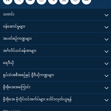
သတင်း
၀န်ဆောင်မှုများ
အပတ်စဉ်ကဏ္ဍများ
အင်္ဂလိပ်သင်ခန်းစာများ
ရေဒီယို
ရုပ်သံအစီအစဉ်နှင့် ဗွီဒီယိုကဏ္ဍများ
ဗွီအိုအေအကြောင်း
ဗွီအိုအေ မိုဘိုင်းလ်အက်ပ်များ ဒေါင်းလုတ်ယူရန်