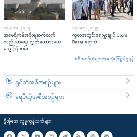
၁၄ မတ္၊ ၂၀၂၅
၁၄ မတ္၊ ၂၀၂၅
အမေရိကန်အစိုးရဆက်လက်
ကုလအတွင်းရေးမှူးချုပ် Cox's
လည်ပတ်ရေး လွှတ်တော်အမတ်
Bazar ရောက်
တွေ ကြိုးပမ်း
အစီအစဉ်တွဲများအားလုံးကြည့်ရှုရန်
ရုပ်သံအစီအစဉ်များ
ရေဒီယိုအစီအစဉ်များ
ဗွီအိုအေ လူမှုကွန်ယက်များ