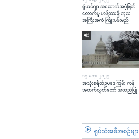
ရိုဟင်ဂျာ အထောက်အပံ့ဖြတ်
တောက်မှု ဟန့်တားဖို့ ကုလ
အကြီးအကဲ ကြိုးပမ်းမည်
၁၅ မတ္၊ ၂၀၂၅
အသုံးစရိတ်ဥပဒေကြမ်း ကန်
အထက်လွှတ်တော် အတည်ပြု
ရုပ်သံအစီအစဉ်မျာ