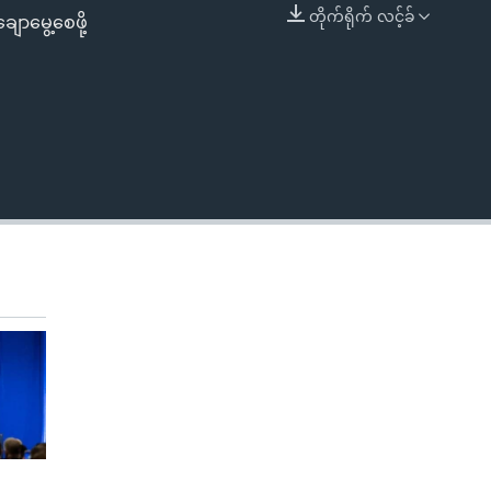
တိုက်ရိုက် လင့်ခ်
ာမွေ့စေဖို့
EMBED