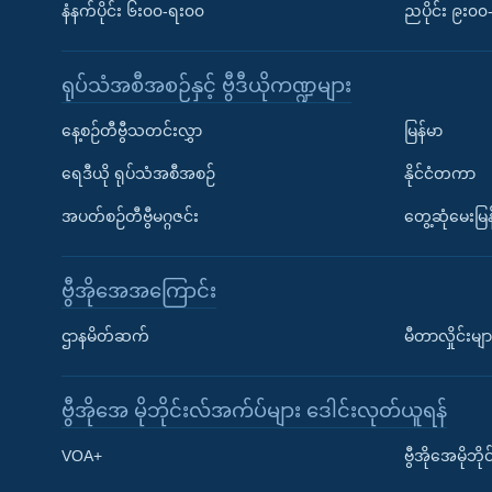
နံနက်ပိုင်း ၆း၀၀-ရး၀၀
ညပိုင်း ၉း၀
ရုပ်သံအစီအစဉ်နှင့် ဗွီဒီယိုကဏ္ဍများ
နေ့စဉ်တီဗွီသတင်းလွှာ
မြန်မာ
ရေဒီယို ရုပ်သံအစီအစဉ်
နိုင်ငံတကာ
အပတ်စဉ်တီဗွီမဂ္ဂဇင်း
တွေ့ဆုံမေးမြန
ဗွီအိုအေအကြောင်း
ဌာနမိတ်ဆက်
မီတာလှိုင်းမျာ
ဗွီအိုအေ မိုဘိုင်းလ်အက်ပ်များ ဒေါင်းလုတ်ယူရန်
Learning English
VOA+
ဗွီအိုအေမိုဘ
ဗွီအိုအေ လူမှုကွန်ယက်များ