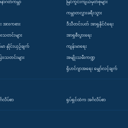
အနာဂတ်ကမ္ဘာ
မြင်ကွင်းကျယ်မှတ်စုများ
ကမ္ဘာတလွှားခရီးသွား
း အားကစား
ဒီသီတင်းပတ် အာရှနိုင်ငံရေး
ားသတင်းများ
အာရှစီးပွားရေး
်မာ နှိုင်းယှဉ်ချက်
ကျန်းမာရေး
ပြားသတင်းများ
အမျိုးသမီးကဏ္ဍ
ရိုဟင်ဂျာအရေး မျှော်လင့်ချက်
်္ဂလိပ်စာ
ရုပ်ရှင်ထဲက အင်္ဂလိပ်စာ