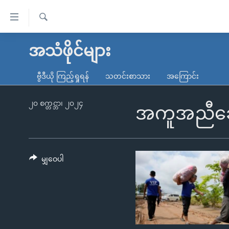
သုံး
ရ
ရှာဖွေ
လွယ်ကူ
မူလစာမျက်နှာ
အသံဖိုင်များ
ရ
စေ
မြန်မာ
လာ
ဗွီဒီယို ကြည့်ရှုရန်
သတင်းစာသား
အကြောင်း
သည့်
ဒ်
ကမ္ဘာ့သတင်းများ
Link
ဗွီဒီယို
နိုင်ငံတကာ
၂၀ စက္တင္ဘာ၊ ၂၀၂၄
အကူအညီချော
များ
သတင်းလွတ်လပ်ခွင့်
အမေရိကန်
ပင်မ
ရပ်ဝန်းတခု လမ်းတခု အလွန်
တရုတ်
အကြောင်းအရာ
အင်္ဂလိပ်စာလေ့လာမယ်
အစ္စရေး-ပါလက်စတိုင်း
မျှဝေပါ
သို့
အပတ်စဉ်ကဏ္ဍများ
အမေရိကန်သုံးအီဒီယံ
ကျော်
ကြည့်
ရေဒီယိုနှင့်ရုပ်သံ အချက်အလက်များ
မကြေးမုံရဲ့ အင်္ဂလိပ်စာ
ရေဒီယို
ရန်
ရေဒီယို/တီဗွီအစီအစဉ်
ရုပ်ရှင်ထဲက အင်္ဂလိပ်စာ
တီဗွီ
ပင်မ