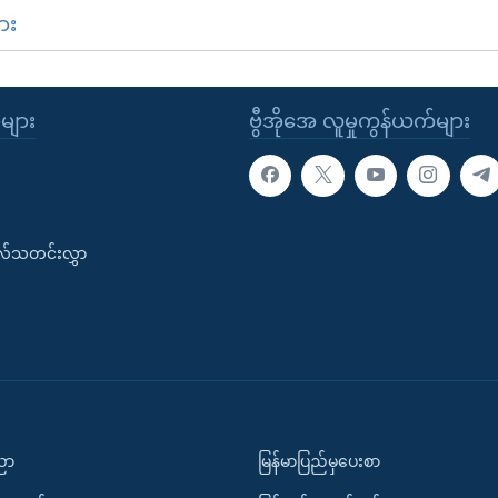
ား
ုများ
ဗွီအိုအေ လူမှုကွန်ယက်များ
းလ်သတင်းလွှာ
ပညာ
မြန်မာပြည်မှပေးစာ