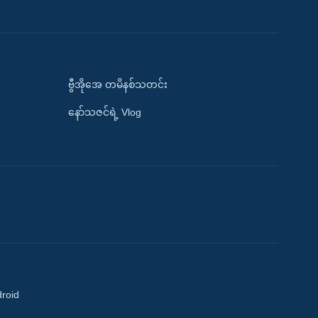
ဗွီအိုအေ တမိနစ်သတင်း
နော်သဇင်ရဲ့ Vlog
droid