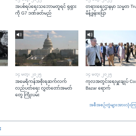
အပစ်ရပ်ရေးသဘောမတူရင် ရုရှား
တရားရေးဌာနမှာ သမ္မတ T
ကို G7 ဒဏ်ခတ်မည်
မိန့်ခွန်းပြော
၁၄ မတ္၊ ၂၀၂၅
၁၄ မတ္၊ ၂၀၂၅
အမေရိကန်အစိုးရဆက်လက်
ကုလအတွင်းရေးမှူးချုပ် Co
လည်ပတ်ရေး လွှတ်တော်အမတ်
Bazar ရောက်
တွေ ကြိုးပမ်း
အစီအစဉ်တွဲများအားလုံးကြည့
း