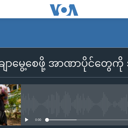
မွေ့စေဖို့ အာဏာပိုင်တွေကိ
No media source currently availa
0:00