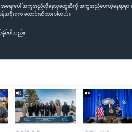
ောင့် အရေးပေါ် အကူအညီလိုနေသူတွေဆီကို အကူအညီပေးတဲ့နေရာမှာ ချေ
ကန်အစိုးရက တောင်းဆိုထားပါတယ်။
်နိုင်ပါသည်။
၁၅ မတ္၊ ၂၀၂၅
၁၅ မတ္၊ ၂၀၂၅