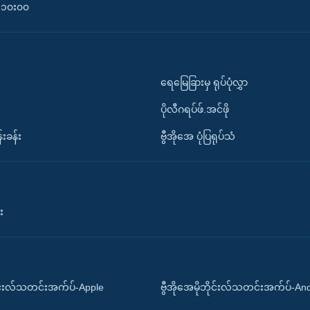
၀-၁၀း၀၀
ရေမြေခြားမှ ရုပ်ပုံလွှာ
ပိုလီဂရပ်ဖ်.အင်ဖို
်းခန်း
ဗွီအိုအေ ပုံပြရုပ်သံ
း
ိုင်းလ်သတင်းအက်ပ်-Apple
ဗွီအိုအေမိုဘိုင်းလ်သတင်းအက်ပ်-An