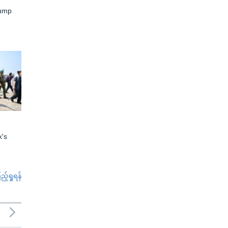
rump
x's
်ရှုရန်