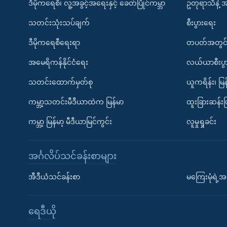
ဒီမိုကရေစီ၊ လူ့အခွင့်အရေးနှင့် ခေတ်ပြိုင်ကမ္ဘာ
ဥတုရာသီနဲ့ 
သတင်းသုံးသပ်ချက်
စီးပွားရေး
ဒီမိုကရေစီရေးရာ
တပတ်အတွင်
အမေရိကန်နိုင်ငံရေး
လယ်ယာစီးပွ
သတင်းထောက်မှတ်စု
ယူကရိန်း၊ မြန
ကမ္ဘာ့သတင်းမီဒီယာထဲက မြန်မာ
ထူးခြားဆန်း
ကမ္ဘာ့ မြန်မာ့ မီဒီယာမြင်ကွင်း
လူမှုရှုခင်း
အင်္ဂလိပ်သင်ခန်းစာများ
အီဒီယံသင်ခန်းစာ
မကြေးမုံရဲ့အင
ရေဒီယို