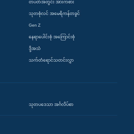
တပတ်အတွင်း အားကစား
သုတစုံလင် အမေရိကန်တခွင်
Gen Z
နေရာပေါင်းစုံ အကြောင်းစုံ
ဒို့အသံ
သက်တံရောင်သတင်းလွှာ
သုတပဒေသာ အင်္ဂလိပ်စာ