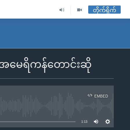
တိုက်ရိုက်
ု အမေရိကန်တောင်းဆို
EMBED
ble
1:13