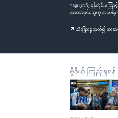
သုတပဒေသာ အင်္ဂလိပ်စာ
အ
Yagi (ရာဂီ) မုန်တိုင်းကြ
ညွန်း
အာဏာပိုင်တွေကို အမေရိ
စာမျက်နှာ
သို့
သီးခြားခွဲထုတ်၍ နားဆင
ကျော်
ကြည့်
ရန်
ရှာဖွေ
ရန်
နေရာ
ဗွီဒီယို ကြည့်ရှုရန်
သို့
ကျော်
ရန်
၁၅ မတ္၊ ၂၀၂၅