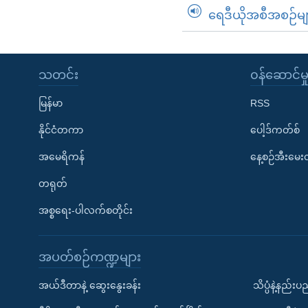
ရေဒီယိုအစီအစဉ်မျ
သတင်း
၀န်ဆောင်မှ
မြန်မာ
RSS
နိုင်ငံတကာ
ပေါ့ဒ်ကတ်စ်
အမေရိကန်
နေ့စဉ်အီးမေ
တရုတ်
အစ္စရေး-ပါလက်စတိုင်း
အပတ်စဉ်ကဏ္ဍများ
အယ်ဒီတာနဲ့ ဆွေးနွေးခန်း
သိပ္ပံနဲ့နည်း