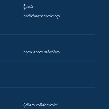
ဒို့အသံ
သက်တံရောင်သတင်းလွှာ
သုတပဒေသာ အင်္ဂလိပ်စာ
ဗွီအိုအေ တမိနစ်သတင်း