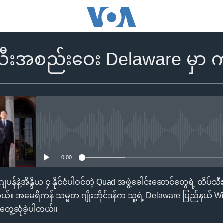
ီးအစည်းဝေး Delaware မှာ က
No media source currently availa
0:00
နဲ့အိန္ဒိယ ၄ နိုင်ငံပါဝင်တဲ့ Quad အဖွဲ့ခေါင်းဆောင်တွေရဲ့ ထိပ်
။ အမေရိကန် သမ္မတ ဂျိုးဘိုင်ဒန်က သူ့ရဲ့ Delaware ပြည်နယ် Wil
တွေ့ဆုံခဲ့ပါတယ်။