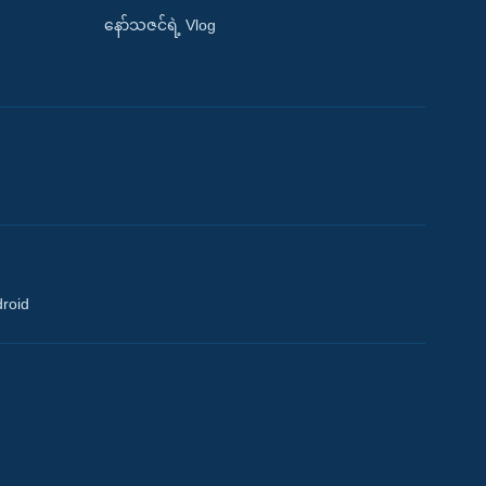
နော်သဇင်ရဲ့ Vlog
droid