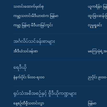
သတင်းထောက်မှတ်စု
ယူကရိန်း၊ မြန
ကမ္ဘာ့သတင်းမီဒီယာထဲက မြန်မာ
ထူးခြားဆန်း
ကမ္ဘာ့ မြန်မာ့ မီဒီယာမြင်ကွင်း
လူမှုရှုခင်း
အင်္ဂလိပ်သင်ခန်းစာများ
အီဒီယံသင်ခန်းစာ
မကြေးမုံရဲ့အင
ရေဒီယို
နံနက်ပိုင်း ၆း၀၀-ရး၀၀
ညပိုင်း ၉း၀
ရုပ်သံအစီအစဉ်နှင့် ဗွီဒီယိုကဏ္ဍများ
နေ့စဉ်တီဗွီသတင်းလွှာ
မြန်မာ