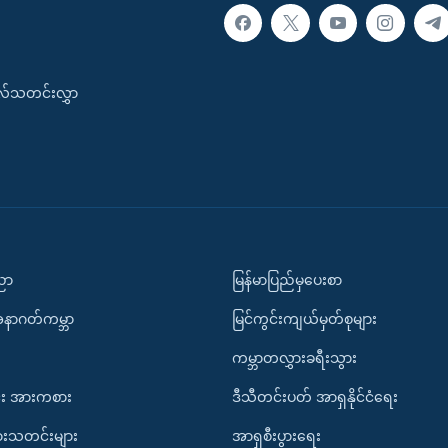
းလ်သတင်းလွှာ
ပညာ
မြန်မာပြည်မှပေးစာ
အနာဂတ်ကမ္ဘာ
မြင်ကွင်းကျယ်မှတ်စုများ
ကမ္ဘာတလွှားခရီးသွား
း အားကစား
ဒီသီတင်းပတ် အာရှနိုင်ငံရေး
ားသတင်းများ
အာရှစီးပွားရေး