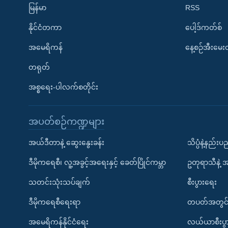
မြန်မာ
RSS
နိုင်ငံတကာ
ပေါ့ဒ်ကတ်စ်
အမေရိကန်
နေ့စဉ်အီးမေ
တရုတ်
အစ္စရေး-ပါလက်စတိုင်း
အပတ်စဉ်ကဏ္ဍများ
အယ်ဒီတာနဲ့ ဆွေးနွေးခန်း
သိပ္ပံနဲ့နည်း
ဒီမိုကရေစီ၊ လူ့အခွင့်အရေးနှင့် ခေတ်ပြိုင်ကမ္ဘာ
ဥတုရာသီနဲ့ 
သတင်းသုံးသပ်ချက်
စီးပွားရေး
ဒီမိုကရေစီရေးရာ
တပတ်အတွင်
အမေရိကန်နိုင်ငံရေး
လယ်ယာစီးပွ