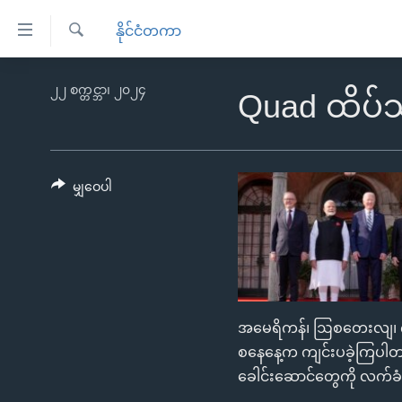
သုံး
နိုင်ငံတကာ
ရ
ရှာဖွေ
လွယ်ကူ
မူလစာမျက်နှာ
၂၂ စက္တင္ဘာ၊ ၂၀၂၄
ရ
Quad ထိပ်သ
စေ
မြန်မာ
လာ
သည့်
ဒ်
ကမ္ဘာ့သတင်းများ
Link
ဗွီဒီယို
နိုင်ငံတကာ
မျှဝေပါ
များ
သတင်းလွတ်လပ်ခွင့်
အမေရိကန်
ပင်မ
ရပ်ဝန်းတခု လမ်းတခု အလွန်
တရုတ်
အကြောင်းအရာ
အင်္ဂလိပ်စာလေ့လာမယ်
အစ္စရေး-ပါလက်စတိုင်း
သို့
အပတ်စဉ်ကဏ္ဍများ
အမေရိကန်သုံးအီဒီယံ
ကျော်
အမေရိကန်၊ ဩစတေးလျ၊ ဂျပန်
ကြည့်
ရေဒီယိုနှင့်ရုပ်သံ အချက်အလက်များ
မကြေးမုံရဲ့ အင်္ဂလိပ်စာ
ရေဒီယို
စနေနေ့က ကျင်းပခဲ့ကြပါတယ်
ရန်
ရေဒီယို/တီဗွီအစီအစဉ်
ရုပ်ရှင်ထဲက အင်္ဂလိပ်စာ
တီဗွီ
ခေါင်းဆောင်တွေကို လက်ခံ
ပင်မ