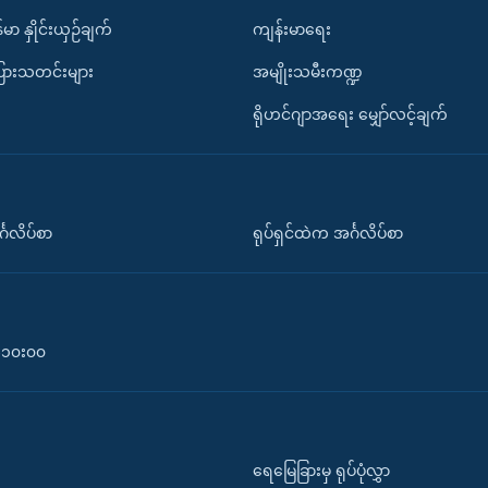
်မာ နှိုင်းယှဉ်ချက်
ကျန်းမာရေး
ပြားသတင်းများ
အမျိုးသမီးကဏ္ဍ
ရိုဟင်ဂျာအရေး မျှော်လင့်ချက်
်္ဂလိပ်စာ
ရုပ်ရှင်ထဲက အင်္ဂလိပ်စာ
၀-၁၀း၀၀
ရေမြေခြားမှ ရုပ်ပုံလွှာ