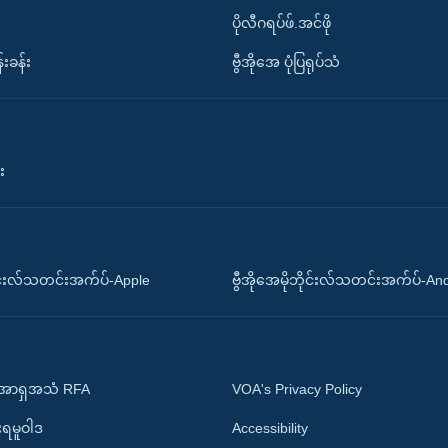
ပိုလီဂရပ်ဖ်.အင်ဖို
်းခန်း
ဗွီအိုအေ ပုံပြရုပ်သံ
း
ိုင်းလ်သတင်းအက်ပ်-Apple
ဗွီအိုအေမိုဘိုင်းလ်သတင်းအက်ပ်-An
 အာရှအသံ RFA
VOA's Privacy Policy
ုးရမူဝါဒ
Accessibility