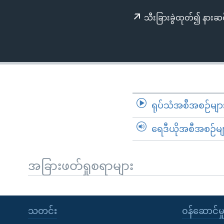
သုတပဒေသာ အင်္ဂလိပ်စာ
အ
ညွန်း
သီးခြားခွဲထုတ်၍ နားဆင
စာမျက်နှာ
သို့
ကျော်
ကြည့်
ရန်
ရှာဖွေ
ရုပ်သံအစီအစဉ်မျာ
ရန်
နေရာ
ရေဒီယိုအစီအစဉ်မျ
သို့
ကျော်
အခြားဖတ်ရှုစရာများ
ရန်
သတင်း
၀န်ဆောင်မှ