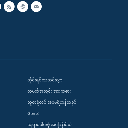
တိုင်းရင်းသတင်းလွှာ
တပတ်အတွင်း အားကစား
သုတစုံလင် အမေရိကန်တခွင်
Gen Z
နေရာပေါင်းစုံ အကြောင်းစုံ