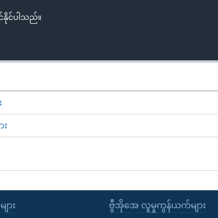
်နိုင်ပါသည်။
း
ား
ုများ
ဗွီအိုအေ လူမှုကွန်ယက်များ