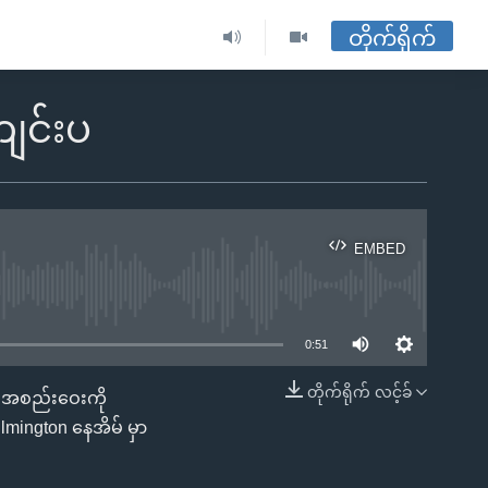
တိုက်ရိုက်
ျင်းပ
EMBED
ble
0:51
တိုက်ရိုက် လင့်ခ်
သီးအစည်းဝေးကို
EMBED
mington နေအိမ် မှာ