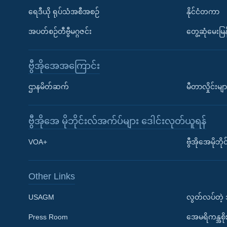
ရေဒီယို ရုပ်သံအစီအစဉ်
နိုင်ငံတကာ
အပတ်စဉ်တီဗွီမဂ္ဂဇင်း
တွေ့ဆုံမေးမြန
ဗွီအိုအေအကြောင်း
ဌာနမိတ်ဆက်
မီတာလှိုင်းမျာ
ဗွီအိုအေ မိုဘိုင်းလ်အက်ပ်များ ဒေါင်းလုတ်ယူရန်
Learning English
VOA+
ဗွီအိုအေမိုဘ
ဗွီအိုအေ လူမှုကွန်ယက်များ
Other Links
USAGM
လွတ်လပ်တဲ့
Press Room
အေမရိကန္အစိ
ဘာသာစကားများ