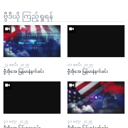
ဗွီဒီယို ကြည့်ရှုရန်
၂၃ ဧၿပီ၊ ၂၀၂၅
၀၁ ဧၿပီ၊ ၂၀၂၅
ဗွီအိုအေ မြန်မာနံနက်ခင်း
ဗွီအိုအေ မြန်မာနံနက်ခင်း
၃၁ မတ္၊ ၂၀၂၅
၃၁ မတ္၊ ၂၀၂၅
ဗွီအိုအေ မြန်မာညချမ်း
ဗွီအိုအေ မြန်မာနံနက်ခင်း