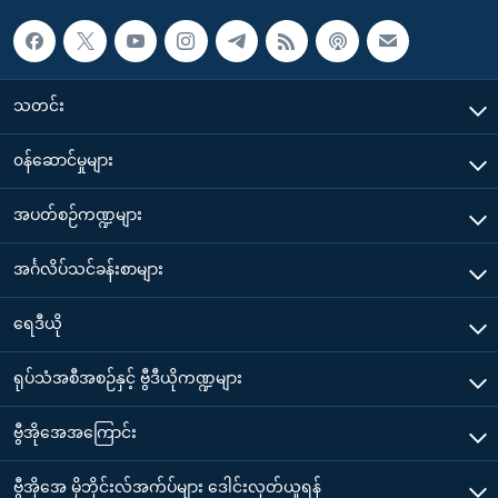
သတင်း
၀န်ဆောင်မှုများ
အပတ်စဉ်ကဏ္ဍများ
အင်္ဂလိပ်သင်ခန်းစာများ
ရေဒီယို
ရုပ်သံအစီအစဉ်နှင့် ဗွီဒီယိုကဏ္ဍများ
ဗွီအိုအေအကြောင်း
ဗွီအိုအေ မိုဘိုင်းလ်အက်ပ်များ ဒေါင်းလုတ်ယူရန်