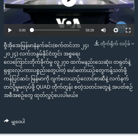
အ
သုတပဒေသာ အင်္ဂလိပ်စာ
ညွန်း
Learning English
စာမျက်နှာ
သို့
ဗွီအိုအေ လူမှုကွန်ယက်များ
0:00
59:28
ကျော်
ကြည့်
တိုက်ရိုက် လင့်ခ်
ဗွီအိုအေမြန်မာနံနက်ခင်း(စက်တင်ဘာ ၂၄၊
ရန်
၂၀၂၄) လက်ဘနွမ်နိုင်ငံတွင်း အစ္စရေး
ဘာသာစကားများ
ရှာဖွေ
လေကြောင်းတိုက်ခိုက်မှု လူ၂၇၀ ထက်မနည်းသေဆုံး၊ တရုတ်နဲ့
ရန်
ရုရှားလုပ်ကားပစ္စည်းတွေပါတဲ့ မော်တော်ယဉ်တွေကန့်သတ်ဖို့
နေရာ
ကန်ပြင်ဆင်၊ မြန်မာကို ဂျက်လေယာဉ်လောင်စာဆီနဲ့ လက်နက်
သို့
တင်ပို့မှုမလုပ်ဖို့ QUAD တိုက်တွန်း စတဲ့သတင်းတွေနဲ့ အပတ်စဉ်
ကျော်
အစီအစဉ်တွေ ထုတ်လွှင့်ပေးပါမယ်။
ရန်
မျှဝေပါ