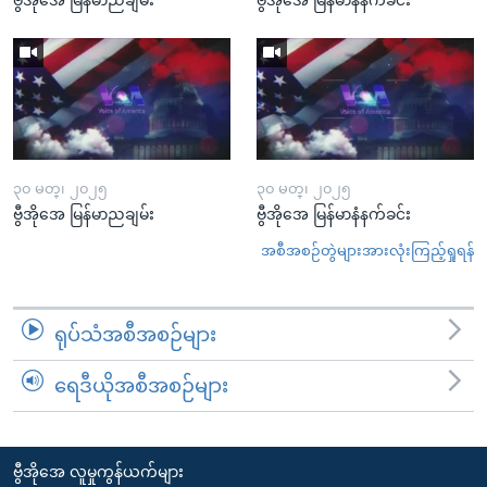
၃၀ မတ္၊ ၂၀၂၅
၃၀ မတ္၊ ၂၀၂၅
ဗွီအိုအေ မြန်မာညချမ်း
ဗွီအိုအေ မြန်မာနံနက်ခင်း
အစီအစဉ်တွဲများအားလုံးကြည့်ရှုရန်
ရုပ်သံအစီအစဉ်များ
ရေဒီယိုအစီအစဉ်များ
ဗွီအိုအေ လူမှုကွန်ယက်များ