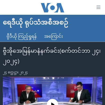
သုံး
ရ
လွယ်ကူ
ရေဒီယို ရုပ်သံအစီအစဉ်
မူလစာမျက်နှာ
စေ
မြန်မာ
ဗွီဒီယို ကြည့်ရှုရန်
အကြောင်း
သည့်
ကမ္ဘာ့သတင်းများ
Link
ဗွီအိုအေမြန်မာနံနက်ခင်း(စက်တင်ဘာ ၂၄၊
ဗွီဒီယို
နိုင်ငံတကာ
များ
သတင်းလွတ်လပ်ခွင့်
အမေရိကန်
၂၀၂၄)
ပင်မ
ရပ်ဝန်းတခု လမ်းတခု အလွန်
တရုတ်
အကြောင်းအရာ
၂၄ စက္တင္ဘာ၊ ၂၀၂၄
သို့
အင်္ဂလိပ်စာလေ့လာမယ်
အစ္စရေး-ပါလက်စတိုင်း
ကျော်
အပတ်စဉ်ကဏ္ဍများ
အမေရိကန်သုံးအီဒီယံ
ကြည့်
ရေဒီယိုနှင့်ရုပ်သံ အချက်အလက်များ
မကြေးမုံရဲ့ အင်္ဂလိပ်စာ
ရေဒီယို
ရန်
ပင်မ
ရေဒီယို/တီဗွီအစီအစဉ်
ရုပ်ရှင်ထဲက အင်္ဂလိပ်စာ
တီဗွီ
No media source currently available