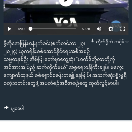
အ
သုတပဒေသာ အင်္ဂလိပ်စာ
ညွန်း
Learning English
စာမျက်နှာ
သို့
ဗွီအိုအေ လူမှုကွန်ယက်များ
0:00
59:28
ကျော်
ကြည့်
တိုက်ရိုက် လင့်ခ်
ဗွီအိုအေမြန်မာနံနက်ခင်း(စက်တင်ဘာ ၂၇၊
ရန်
၂၀၂၄) ယူကရိန်းစစ်အောင်နိုင်ရေးအစီအစဉ်
ဘာသာစကားများ
ရှာဖွေ
သမ္မတနှစ်ဦး အိမ်ဖြူတော်မှာတွေ့ဆုံ၊ "ဟက်ဇ်ဘိုလာတို့ကို
ရန်
အင်အားအပြည့် ဆက်တိုက်မယ်" အစ္စရေးဝန်ကြီးချုပ်၊ မကွေး
နေရာ
ကျောက်ထုနယ် စစ်ရှောင်စခန်းတချို့နေမြှုပ်၊ အသက်ဆုံးရှုံးမှုရှိ
သို့
စတဲ့သတင်းတွေနဲ့ အပတ်စဉ်အစီအစဉ်တွေ ထုတ်လွှင့်မှာပါ။
ကျော်
ရန်
မျှဝေပါ