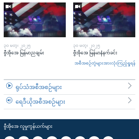
၃၀ မတ္၊ ၂၀၂၅
၃၀ မတ္၊ ၂၀၂၅
ဗွီအိုအေ မြန်မာညချမ်း
ဗွီအိုအေ မြန်မာနံနက်ခင်း
အစီအစဉ်တွဲများအားလုံးကြည့်ရှုရန်
ရုပ်သံအစီအစဉ်များ
ရေဒီယိုအစီအစဉ်များ
ဗွီအိုအေ လူမှုကွန်ယက်များ