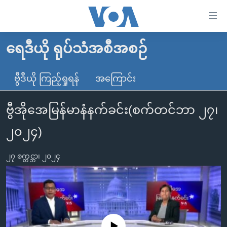
သုံး
ရ
လွယ်ကူ
ရေဒီယို ရုပ်သံအစီအစဉ်
မူလစာမျက်နှာ
စေ
မြန်မာ
ဗွီဒီယို ကြည့်ရှုရန်
အကြောင်း
သည့်
ကမ္ဘာ့သတင်းများ
Link
ဗွီအိုအေမြန်မာနံနက်ခင်း(စက်တင်ဘာ ၂၇၊
ဗွီဒီယို
နိုင်ငံတကာ
များ
သတင်းလွတ်လပ်ခွင့်
အမေရိကန်
၂၀၂၄)
ပင်မ
ရပ်ဝန်းတခု လမ်းတခု အလွန်
တရုတ်
အကြောင်းအရာ
၂၇ စက္တင္ဘာ၊ ၂၀၂၄
သို့
အင်္ဂလိပ်စာလေ့လာမယ်
အစ္စရေး-ပါလက်စတိုင်း
ကျော်
အပတ်စဉ်ကဏ္ဍများ
အမေရိကန်သုံးအီဒီယံ
ကြည့်
ရေဒီယိုနှင့်ရုပ်သံ အချက်အလက်များ
မကြေးမုံရဲ့ အင်္ဂလိပ်စာ
ရေဒီယို
ရန်
ပင်မ
ရေဒီယို/တီဗွီအစီအစဉ်
ရုပ်ရှင်ထဲက အင်္ဂလိပ်စာ
တီဗွီ
No media source currently available