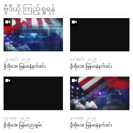
ဗွီဒီယို ကြည့်ရှုရန်
၂၃ ဧၿပီ၊ ၂၀၂၅
၀၁ ဧၿပီ၊ ၂၀၂၅
ဗွီအိုအေ မြန်မာနံနက်ခင်း
ဗွီအိုအေ မြန်မာနံနက်ခင်း
၃၁ မတ္၊ ၂၀၂၅
၃၁ မတ္၊ ၂၀၂၅
ဗွီအိုအေ မြန်မာညချမ်း
ဗွီအိုအေ မြန်မာနံနက်ခင်း