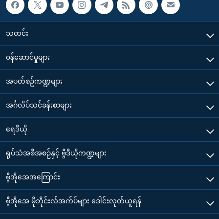
သတင်း
၀န်ဆောင်မှုများ
အပတ်စဉ်ကဏ္ဍများ
အင်္ဂလိပ်သင်ခန်းစာများ
ရေဒီယို
ရုပ်သံအစီအစဉ်နှင့် ဗွီဒီယိုကဏ္ဍများ
ဗွီအိုအေအကြောင်း
ဗွီအိုအေ မိုဘိုင်းလ်အက်ပ်များ ဒေါင်းလုတ်ယူရန်