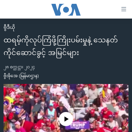
သုံး
ရ
လွယ်ကူ
ဗွီဒီယို
မူလစာမျက်နှာ
စေ
ထရမ့်ကိုလုပ်ကြံဖို့ကြိုးပမ်းမှုနဲ့ သေနတ်
မြန်မာ
သည့်
ကိုင်ဆောင်ခွင့် အမြင်များ
ကမ္ဘာ့သတင်းများ
Link
ဗွီဒီယို
နိုင်ငံတကာ
များ
၂၈ စက္တင္ဘာ၊ ၂၀၂၄
သတင်းလွတ်လပ်ခွင့်
အမေရိကန်
ဗွီအိုအေ (မြန်မာဌာန)
ပင်မ
ရပ်ဝန်းတခု လမ်းတခု အလွန်
တရုတ်
အကြောင်းအရာ
သို့
အင်္ဂလိပ်စာလေ့လာမယ်
အစ္စရေး-ပါလက်စတိုင်း
ကျော်
အပတ်စဉ်ကဏ္ဍများ
အမေရိကန်သုံးအီဒီယံ
ကြည့်
ရေဒီယိုနှင့်ရုပ်သံ အချက်အလက်များ
မကြေးမုံရဲ့ အင်္ဂလိပ်စာ
ရေဒီယို
ရန်
No media source currently available
ပင်မ
ရေဒီယို/တီဗွီအစီအစဉ်
ရုပ်ရှင်ထဲက အင်္ဂလိပ်စာ
တီဗွီ