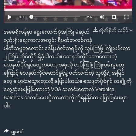
အ
သုတပဒေသာ အင်္ဂလိပ်စာ
ညွန်း
Learning English
0:00
3:37
စာမျက်နှာ
သို့
ဗွီအိုအေ လူမှုကွန်ယက်များ
တိုက်ရိုက် လင့်ခ်
အမေရိကန်မှာ ရွေးကောက်ပွဲအကြို မဲဆွယ်
ကျော်
စည်းရုံးရေးကာလအတွင်း ရီပတ်ဘလစ်ကန်
ကြည့်
ပါတီသမ္မတလောင်း ဒေါ်နယ်လ်ထရမ့်ကို လုပ်ကြံဖို့ ကြိုးပမ်းတာ
ရန်
ဘာသာစကားများ
၂ ကြိမ် တိုင်တိုင် ရှိခဲ့ပါတယ်။ သေနတ်ကိုင်ဆောင်ထားတဲ့
ရှာဖွေ
သေနတ်ပိုင်ရှင်တွေကတော့ အခုလို လုပ်ကြံဖို့ ကြိုးပမ်းမှုတွေ
ရန်
ကြောင့် သေနတ်ကိုင်ဆောင်ခွင့်နဲ့ ပတ်သက်တဲ့ သူတို့ရဲ့ အမြင်
နေရာ
တွေ ပြောင်းမသွားဘူးလို့ ပြောပါတယ်။ သေနတ်ပိုင်ရှင် တချို့ကို
သို့
တွေ့ဆုံမေးမြန်းထားတဲ့ VOA သတင်းထောက် Veronica
ကျော်
Balderas သတင်းပေးပို့ထားတာကို ကိုရန်နိုင်က ပြောပြပေးမှာ
ရန်
ပါ။
မျှဝေပါ