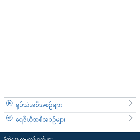
ရုပ်သံအစီအစဉ်များ
ရေဒီယိုအစီအစဉ်များ
ဗွီအိုအေ လူမှုကွန်ယက်များ