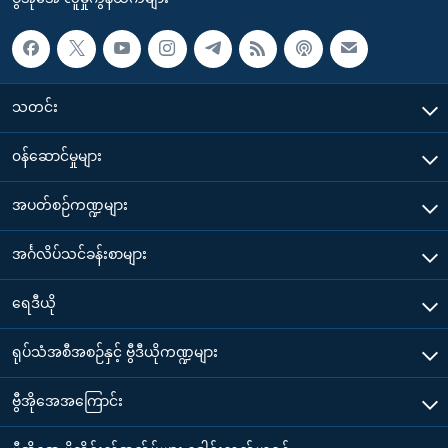
သတင်း
၀န်ဆောင်မှုများ
အပတ်စဉ်ကဏ္ဍများ
အင်္ဂလိပ်သင်ခန်းစာများ
ရေဒီယို
ရုပ်သံအစီအစဉ်နှင့် ဗွီဒီယိုကဏ္ဍများ
ဗွီအိုအေအကြောင်း