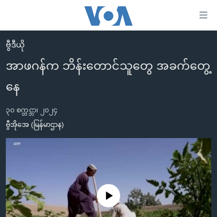
သုံး
ရ
လွယ်ကူ
ဗွီဒီယို
မူလစာမျက်နှာ
စေ
အာဖဂန်က ဘိန်းတောင်သူတွေ အခက်တွေ့
မြန်မာ
သည့်
နေ
ကမ္ဘာ့သတင်းများ
Link
ဗွီဒီယို
နိုင်ငံတကာ
များ
၃၀ စက္တင္ဘာ၊ ၂၀၂၄
သတင်းလွတ်လပ်ခွင့်
အမေရိကန်
ဗွီအိုအေ (မြန်မာဌာန)
ပင်မ
ရပ်ဝန်းတခု လမ်းတခု အလွန်
တရုတ်
အကြောင်းအရာ
သို့
အင်္ဂလိပ်စာလေ့လာမယ်
အစ္စရေး-ပါလက်စတိုင်း
ကျော်
အပတ်စဉ်ကဏ္ဍများ
အမေရိကန်သုံးအီဒီယံ
ကြည့်
ရေဒီယိုနှင့်ရုပ်သံ အချက်အလက်များ
မကြေးမုံရဲ့ အင်္ဂလိပ်စာ
ရေဒီယို
ရန်
No media source currently available
ပင်မ
ရေဒီယို/တီဗွီအစီအစဉ်
ရုပ်ရှင်ထဲက အင်္ဂလိပ်စာ
တီဗွီ