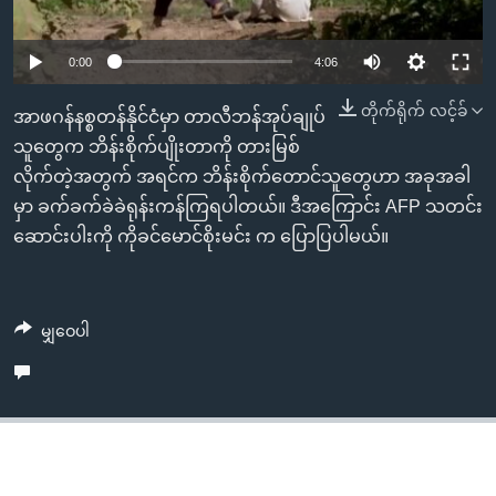
အ
သုတပဒေသာ အင်္ဂလိပ်စာ
ညွန်း
Learning English
0:00
4:06
စာမျက်နှာ
သို့
ဗွီအိုအေ လူမှုကွန်ယက်များ
တိုက်ရိုက် လင့်ခ်
အာဖဂန်နစ္စတန်နိုင်ငံမှာ တာလီဘန်အုပ်ချုပ်
ကျော်
သူတွေက ဘိန်းစိုက်ပျိုးတာကို တားမြစ်
ကြည့်
လိုက်တဲ့အတွက် အရင်က ဘိန်းစိုက်တောင်သူတွေဟာ အခုအခါ
ရန်
ဘာသာစကားများ
မှာ ခက်ခက်ခဲခဲရုန်းကန်ကြရပါတယ်။ ဒီအကြောင်း AFP သတင်း
ရှာဖွေ
ဆောင်းပါးကို ကိုခင်မောင်စိုးမင်း က ပြောပြပါမယ်။
ရန်
နေရာ
သို့
မျှဝေပါ
ကျော်
ရန်