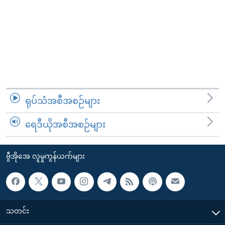
ရုပ်သံအစီအစဉ်များ
ရေဒီယိုအစီအစဉ်များ
ဗွီအိုအေ လူမှုကွန်ယက်များ
သတင်း