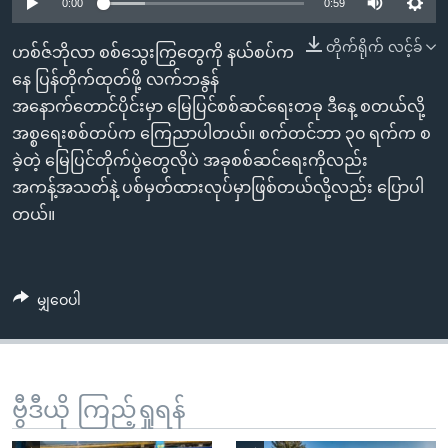
အ
0:00
0:59
သုတပဒေသာ အင်္ဂလိပ်စာ
ညွန်း
Learning English
တိုက်ရိုက် လင့်ခ်
ဟစ်ဇ်ဘိုလာ စစ်သွေးကြွတွေကို နယ်စပ်က
စာမျက်နှာ
နေ ပြန်တိုက်ထုတ်ဖို့ လက်ဘနွန်
သို့
ဗွီအိုအေ လူမှုကွန်ယက်များ
အနောက်တောင်ပိုင်းမှာ မြေပြင်စစ်ဆင်ရေးတခု ဒီနေ့ စတယ်လို့
ကျော်
အစ္စရေးစစ်တပ်က ကြေညာပါတယ်။ စက်တင်ဘာ ၃၀ ရက်က စ
ကြည့်
ခဲ့တဲ့ မြေပြင်တိုက်ပွဲတွေလိုပဲ အခုစစ်ဆင်ရေးကိုလည်း
ရန်
ဘာသာစကားများ
အကန့်အသတ်နဲ့ ပစ်မှတ်ထားလုပ်မှာဖြစ်တယ်လို့လည်း ပြောပါ
ရှာဖွေ
တယ်။
ရန်
နေရာ
သို့
မျှဝေပါ
ကျော်
ရန်
ဗွီဒီယို ကြည့်ရှုရန်