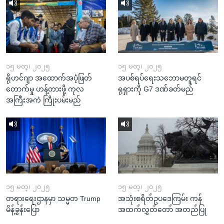
၁၅ မတ္၊ ၂၀၂၅
၁၅ မတ္၊ ၂၀၂၅
ရိုဟင်ဂျာ အထောက်အပံ့ဖြတ်
အပစ်ရပ်ရေးသဘောမတူရင်
တောက်မှု ဟန့်တားဖို့ ကုလ
ရုရှားကို G7 ဒဏ်ခတ်မည်
အကြီးအကဲ ကြိုးပမ်းမည်
၁၅ မတ္၊ ၂၀၂၅
၁၅ မတ္၊ ၂၀၂၅
တရားရေးဌာနမှာ သမ္မတ Trump
အသုံးစရိတ်ဥပဒေကြမ်း ကန်
မိန့်ခွန်းပြော
အထက်လွှတ်တော် အတည်ပြု