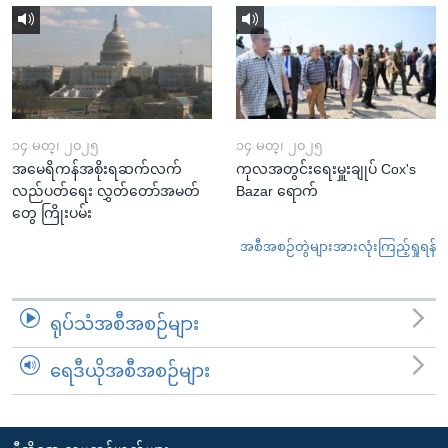
၁၄ မတ္၊ ၂၀၂၅
၁၄ မတ္၊ ၂၀၂၅
အမေရိကန်အစိုးရဆက်လက်
ကုလအတွင်းရေးမှူးချုပ် Cox's
လည်ပတ်ရေး လွှတ်တော်အမတ်
Bazar ရောက်
တွေ ကြိုးပမ်း
အစီအစဉ်တွဲများအားလုံးကြည့်ရှုရန်
ရုပ်သံအစီအစဉ်များ
ရေဒီယိုအစီအစဉ်များ