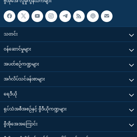
ဗွီအိုအေ လူမှုကွန်ယက်များ
သတင်း
၀န်ဆောင်မှုများ
အပတ်စဉ်ကဏ္ဍများ
အင်္ဂလိပ်သင်ခန်းစာများ
ရေဒီယို
ရုပ်သံအစီအစဉ်နှင့် ဗွီဒီယိုကဏ္ဍများ
ဗွီအိုအေအကြောင်း