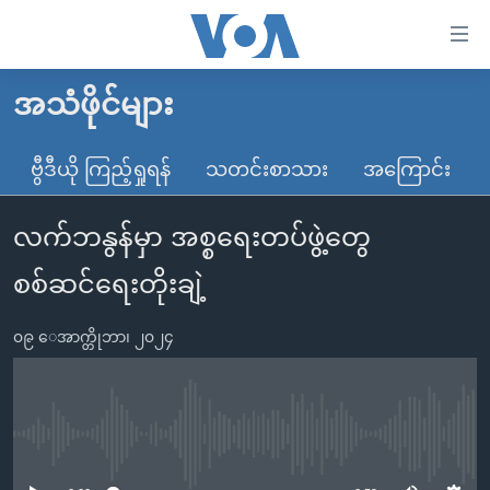
သုံး
ရ
လွယ်ကူ
အသံဖိုင်များ
မူလစာမျက်နှာ
စေ
မြန်မာ
ဗွီဒီယို ကြည့်ရှုရန်
သတင်းစာသား
အကြောင်း
သည့်
ကမ္ဘာ့သတင်းများ
Link
လက်ဘနွန်မှာ အစ္စရေးတပ်ဖွဲ့တွေ
ဗွီဒီယို
နိုင်ငံတကာ
များ
သတင်းလွတ်လပ်ခွင့်
အမေရိကန်
စစ်ဆင်ရေးတိုးချဲ့
ပင်မ
ရပ်ဝန်းတခု လမ်းတခု အလွန်
တရုတ်
အကြောင်းအရာ
၀၉ ေအာက္တိုဘာ၊ ၂၀၂၄
သို့
အင်္ဂလိပ်စာလေ့လာမယ်
အစ္စရေး-ပါလက်စတိုင်း
ကျော်
အပတ်စဉ်ကဏ္ဍများ
အမေရိကန်သုံးအီဒီယံ
ကြည့်
ရေဒီယိုနှင့်ရုပ်သံ အချက်အလက်များ
မကြေးမုံရဲ့ အင်္ဂလိပ်စာ
ရေဒီယို
ရန်
No media source currently available
ပင်မ
ရေဒီယို/တီဗွီအစီအစဉ်
ရုပ်ရှင်ထဲက အင်္ဂလိပ်စာ
တီဗွီ