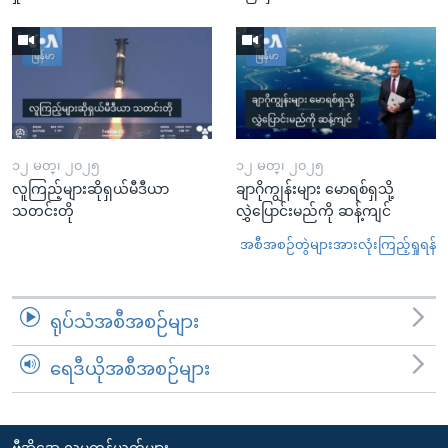
၁၂ မတ္၊ ၂၀၂၅
၁၂ မတ္၊ ၂၀၂၅
လူကြည့်များဆိုရှယ်မီဒီယာ
ချာဂိုကျွန်းများ မောရစ်ရှသို့
သတင်းတို
လွှဲပြောင်းမည်ကို ဆန့်ကျင်
အစီအစဉ်တွဲများအားလုံးကြည့်ရှုရန်
ရုပ်သံအစီအစဉ်များ
ရေဒီယိုအစီအစဉ်များ