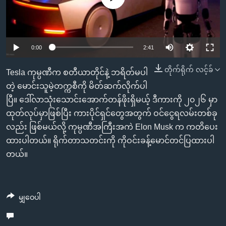
အ
သုတပဒေသာ အင်္ဂလိပ်စာ
ညွန်း
Learning English
စာမျက်နှာ
သို့
ဗွီအိုအေ လူမှုကွန်ယက်များ
0:00
2:41
ကျော်
တိုက်ရိုက် လင့်ခ်
ကြည့်
Tesla ကုမ္ပဏီက စတီယာတိုင်နဲ့ ဘရိတ်မပါ
ရန်
တဲ့ မောင်းသူမဲ့တက္ကစီကို မိတ်ဆက်လိုက်ပါ
ဘာသာစကားများ
ရှာဖွေ
ပြီ။ ဒေါ်လာသုံးသောင်းအောက်တန်ဖိုးရှိမယ့် ဒီကားကို ၂၀၂၆ မှာ
ရန်
ထုတ်လုပ်မှာဖြစ်ပြီး ကားပိုင်ရှင်တွေအတွက် ဝင်ငွေရလမ်းတစ်ခု
နေရာ
လည်း ဖြစ်မယ်လို့ ကုမ္ပဏီအကြီးအကဲ Elon Musk က ကတိပေး
သို့
ထားပါတယ်။ ရိုက်တာသတင်းကို ကိုဝင်းခန့်မောင်တင်ပြထားပါ
ကျော်
တယ်။
ရန်
မျှဝေပါ