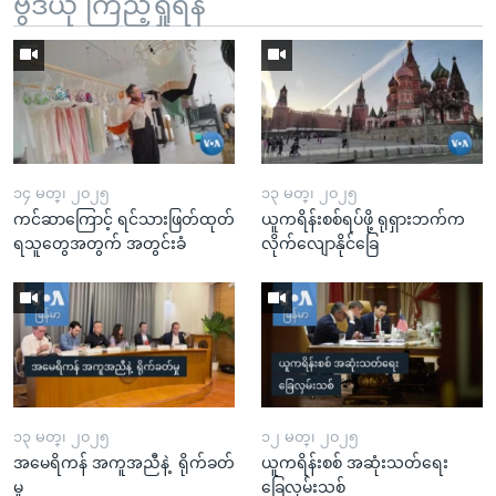
ဗွီဒီယို ကြည့်ရှုရန်
၁၄ မတ္၊ ၂၀၂၅
၁၃ မတ္၊ ၂၀၂၅
ကင်ဆာကြောင့် ရင်သားဖြတ်ထုတ်
ယူကရိန်းစစ်ရပ်ဖို့ ရုရှားဘက်က
ရသူတွေအတွက် အတွင်းခံ
လိုက်လျောနိုင်ခြေ
၁၃ မတ္၊ ၂၀၂၅
၁၂ မတ္၊ ၂၀၂၅
အမေရိကန် အကူအညီနဲ့ ရိုက်ခတ်
ယူကရိန်းစစ် အဆုံးသတ်ရေး
မှု
ခြေလှမ်းသစ်