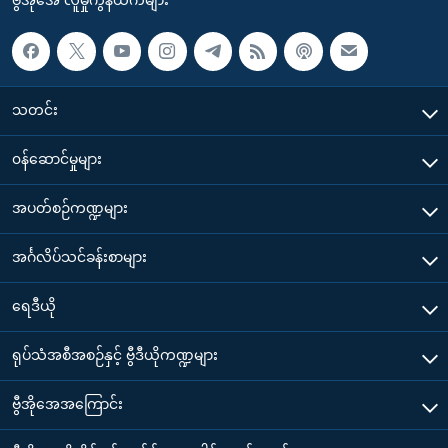
ဗွီအိုအေ လူမှုကွန်ယက်များ
သတင်း
၀န်ဆောင်မှုများ
အပတ်စဉ်ကဏ္ဍများ
အင်္ဂလိပ်သင်ခန်းစာများ
ရေဒီယို
ရုပ်သံအစီအစဉ်နှင့် ဗွီဒီယိုကဏ္ဍများ
ဗွီအိုအေအကြောင်း