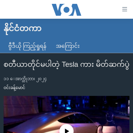
သုံး
ရ
လွယ်ကူ
နိုင်ငံတကာ
မူလစာမျက်နှာ
စေ
မြန်မာ
ဗွီဒီယို ကြည့်ရှုရန်
အကြောင်း
သည့်
ကမ္ဘာ့သတင်းများ
Link
စတီယာတိုင်မပါတဲ့ Tesla ကား မိတ်ဆက်ပွဲ
ဗွီဒီယို
နိုင်ငံတကာ
များ
သတင်းလွတ်လပ်ခွင့်
အမေရိကန်
ပင်မ
၁၁ ေအာက္တိုဘာ၊ ၂၀၂၄
ရပ်ဝန်းတခု လမ်းတခု အလွန်
တရုတ်
အကြောင်းအရာ
ဝင်းခန့်မောင်
သို့
အင်္ဂလိပ်စာလေ့လာမယ်
အစ္စရေး-ပါလက်စတိုင်း
ကျော်
အပတ်စဉ်ကဏ္ဍများ
အမေရိကန်သုံးအီဒီယံ
ကြည့်
ရေဒီယိုနှင့်ရုပ်သံ အချက်အလက်များ
မကြေးမုံရဲ့ အင်္ဂလိပ်စာ
ရေဒီယို
ရန်
ပင်မ
ရေဒီယို/တီဗွီအစီအစဉ်
ရုပ်ရှင်ထဲက အင်္ဂလိပ်စာ
တီဗွီ
No media source currently available