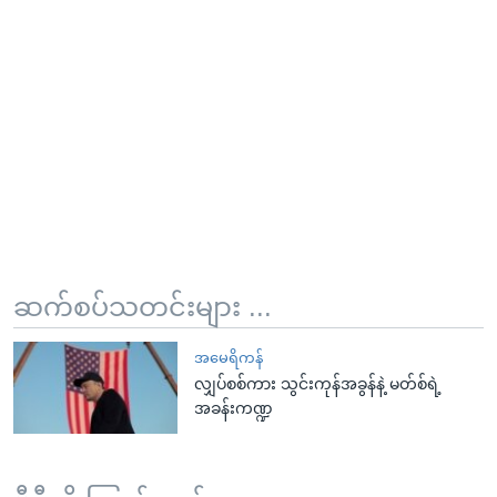
ဆက်စပ်သတင်းများ ...
အမေရိကန်
လျှပ်စစ်ကား သွင်းကုန်အခွန်နဲ့ မတ်စ်ရဲ့
အခန်းကဏ္ဍ