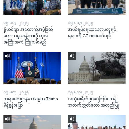
၁၅ မတ္၊ ၂၀၂၅
၁၅ မတ္၊ ၂၀၂၅
ရိုဟင်ဂျာ အထောက်အပံ့ဖြတ်
အပစ်ရပ်ရေးသဘောမတူရင်
တောက်မှု ဟန့်တားဖို့ ကုလ
ရုရှားကို G7 ဒဏ်ခတ်မည်
အကြီးအကဲ ကြိုးပမ်းမည်
၁၅ မတ္၊ ၂၀၂၅
၁၅ မတ္၊ ၂၀၂၅
တရားရေးဌာနမှာ သမ္မတ Trump
အသုံးစရိတ်ဥပဒေကြမ်း ကန်
မိန့်ခွန်းပြော
အထက်လွှတ်တော် အတည်ပြု