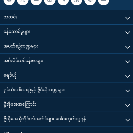
သတင်း
၀န်ဆောင်မှုများ
အပတ်စဉ်ကဏ္ဍများ
အင်္ဂလိပ်သင်ခန်းစာများ
ရေဒီယို
ရုပ်သံအစီအစဉ်နှင့် ဗွီဒီယိုကဏ္ဍများ
ဗွီအိုအေအကြောင်း
ဗွီအိုအေ မိုဘိုင်းလ်အက်ပ်များ ဒေါင်းလုတ်ယူရန်