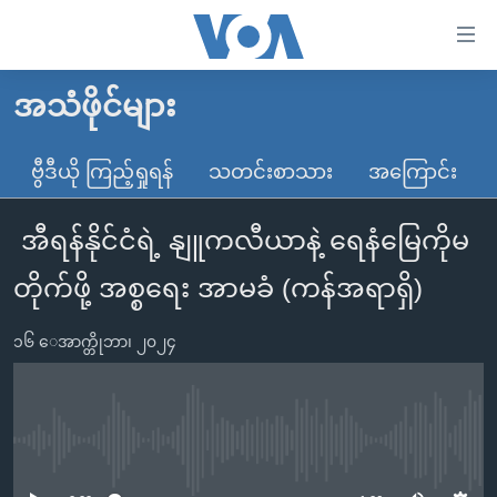
သုံး
ရ
လွယ်ကူ
အသံဖိုင်များ
မူလစာမျက်နှာ
စေ
မြန်မာ
ဗွီဒီယို ကြည့်ရှုရန်
သတင်းစာသား
အကြောင်း
သည့်
ကမ္ဘာ့သတင်းများ
Link
အီရန်နိုင်ငံရဲ့ နျူကလီယာနဲ့ ရေနံမြေကိုမ
ဗွီဒီယို
နိုင်ငံတကာ
များ
သတင်းလွတ်လပ်ခွင့်
အမေရိကန်
တိုက်ဖို့ အစ္စရေး အာမခံ (ကန်အရာရှိ)
ပင်မ
ရပ်ဝန်းတခု လမ်းတခု အလွန်
တရုတ်
အကြောင်းအရာ
၁၆ ေအာက္တိုဘာ၊ ၂၀၂၄
သို့
အင်္ဂလိပ်စာလေ့လာမယ်
အစ္စရေး-ပါလက်စတိုင်း
ကျော်
အပတ်စဉ်ကဏ္ဍများ
အမေရိကန်သုံးအီဒီယံ
ကြည့်
ရေဒီယိုနှင့်ရုပ်သံ အချက်အလက်များ
မကြေးမုံရဲ့ အင်္ဂလိပ်စာ
ရေဒီယို
ရန်
No media source currently available
ပင်မ
ရေဒီယို/တီဗွီအစီအစဉ်
ရုပ်ရှင်ထဲက အင်္ဂလိပ်စာ
တီဗွီ