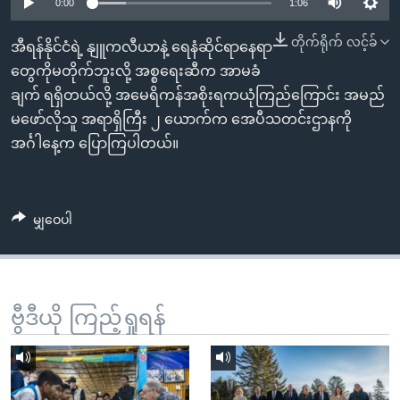
အ
0:00
1:06
သုတပဒေသာ အင်္ဂလိပ်စာ
ညွန်း
Learning English
တိုက်ရိုက် လင့်ခ်
အီရန်နိုင်ငံရဲ့ နျူကလီယာနဲ့ ရေနံဆိုင်ရာနေရာ
စာမျက်နှာ
တွေကိုမတိုက်ဘူးလို့ အစ္စရေးဆီက အာမခံ
သို့
ဗွီအိုအေ လူမှုကွန်ယက်များ
ချက် ရရှိတယ်လို့ အမေရိကန်အစိုးရကယုံကြည်ကြောင်း အမည်
ကျော်
မဖော်လိုသူ အရာရှိကြီး ၂ ယောက်က အေပီသတင်းဌာနကို
ကြည့်
အင်္ဂါနေ့က ပြောကြပါတယ်။
ရန်
ဘာသာစကားများ
ရှာဖွေ
ရန်
မျှဝေပါ
နေရာ
သို့
ကျော်
ရန်
ဗွီဒီယို ကြည့်ရှုရန်