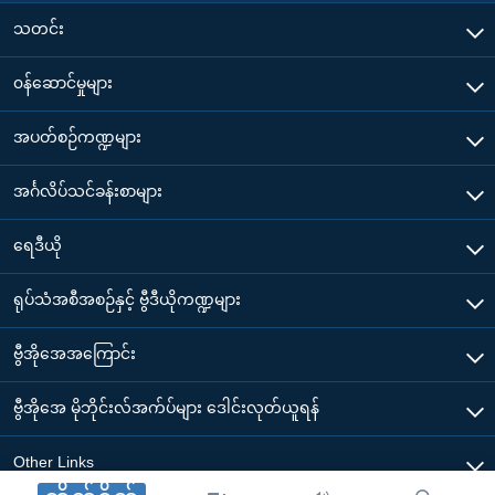
သတင်း
၀န်ဆောင်မှုများ
အပတ်စဉ်ကဏ္ဍများ
အင်္ဂလိပ်သင်ခန်းစာများ
ရေဒီယို
ရုပ်သံအစီအစဉ်နှင့် ဗွီဒီယိုကဏ္ဍများ
ဗွီအိုအေအကြောင်း
ဗွီအိုအေ မိုဘိုင်းလ်အက်ပ်များ ဒေါင်းလုတ်ယူရန်
Other Links