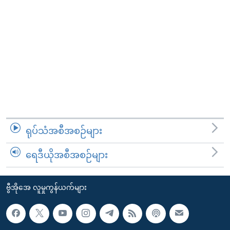
ရုပ်သံအစီအစဉ်များ
ရေဒီယိုအစီအစဉ်များ
ဗွီအိုအေ လူမှုကွန်ယက်များ