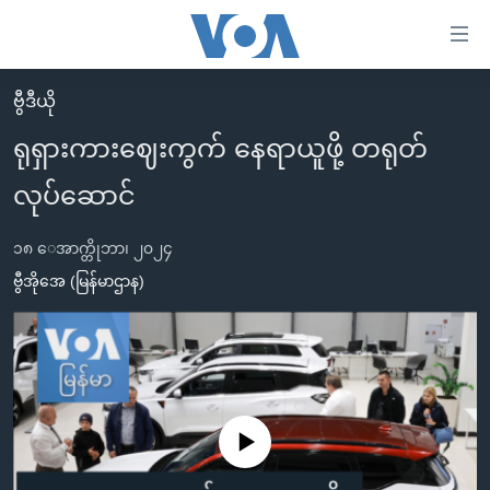
သုံး
ရ
လွယ်ကူ
ဗွီဒီယို
မူလစာမျက်နှာ
စေ
ရုရှားကားဈေးကွက် နေရာယူဖို့ တရုတ်
မြန်မာ
သည့်
လုပ်ဆောင်
ကမ္ဘာ့သတင်းများ
Link
ဗွီဒီယို
နိုင်ငံတကာ
များ
၁၈ ေအာက္တိုဘာ၊ ၂၀၂၄
သတင်းလွတ်လပ်ခွင့်
အမေရိကန်
ဗွီအိုအေ (မြန်မာဌာန)
ပင်မ
ရပ်ဝန်းတခု လမ်းတခု အလွန်
တရုတ်
အကြောင်းအရာ
သို့
အင်္ဂလိပ်စာလေ့လာမယ်
အစ္စရေး-ပါလက်စတိုင်း
ကျော်
အပတ်စဉ်ကဏ္ဍများ
အမေရိကန်သုံးအီဒီယံ
ကြည့်
ရေဒီယိုနှင့်ရုပ်သံ အချက်အလက်များ
မကြေးမုံရဲ့ အင်္ဂလိပ်စာ
ရေဒီယို
ရန်
No media source currently available
ပင်မ
ရေဒီယို/တီဗွီအစီအစဉ်
ရုပ်ရှင်ထဲက အင်္ဂလိပ်စာ
တီဗွီ