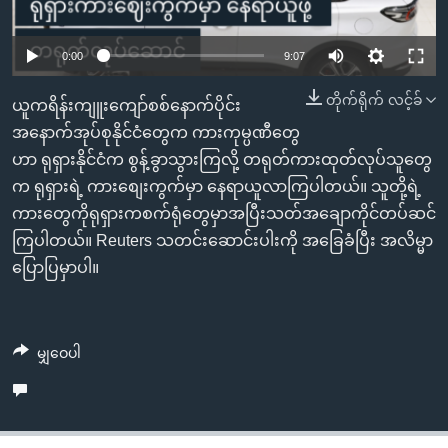
အ
သုတပဒေသာ အင်္ဂလိပ်စာ
ညွန်း
Learning English
0:00
9:07
စာမျက်နှာ
သို့
ဗွီအိုအေ လူမှုကွန်ယက်များ
တိုက်ရိုက် လင့်ခ်
ယူကရိန်းကျူးကျော်စစ်နောက်ပိုင်း
ကျော်
အနောက်အုပ်စုနိုင်ငံတွေက ကားကုမ္ပဏီတွေ
ကြည့်
ဟာ ရုရှားနိုင်ငံက စွန့်ခွာသွားကြလို့ တရုတ်ကားထုတ်လုပ်သူတွေ
ရန်
ဘာသာစကားများ
က ရုရှားရဲ့ ကားစျေးကွက်မှာ နေရာယူလာကြပါတယ်။ သူတို့ရဲ့
ရှာဖွေ
ကားတွေကိုရုရှားကစက်ရုံတွေမှာအပြီးသတ်အချောကိုင်တပ်ဆင်
ရန်
ကြပါတယ်။ Reuters သတင်းဆောင်းပါးကို အခြေခံပြီး အလိမ္မာ
နေရာ
ပြောပြမှာပါ။
သို့
ကျော်
ရန်
မျှဝေပါ