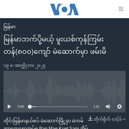
သုံး
ရ
လွယ်ကူ
မြန်မာ
မူလစာမျက်နှာ
စေ
မြန်မာဘက်ပို့မယ့် မူးယစ်ကုန်ကြမ်း
မြန်မာ
သည့်
တန်(၈၀၀)ကျော် မဲဆောက်မှာ ဖမ်းမိ
ကမ္ဘာ့သတင်းများ
Link
ဗွီဒီယို
နိုင်ငံတကာ
များ
၁၉ ေအာက္တိုဘာ၊ ၂၀၂၄
သတင်းလွတ်လပ်ခွင့်
အမေရိကန်
ပင်မ
ရပ်ဝန်းတခု လမ်းတခု အလွန်
တရုတ်
အကြောင်းအရာ
သို့
အင်္ဂလိပ်စာလေ့လာမယ်
အစ္စရေး-ပါလက်စတိုင်း
No media source currently available
ကျော်
အပတ်စဉ်ကဏ္ဍများ
အမေရိကန်သုံးအီဒီယံ
ကြည့်
0:00
1:21
ရေဒီယိုနှင့်ရုပ်သံ အချက်အလက်များ
မကြေးမုံရဲ့ အင်္ဂလိပ်စာ
ရေဒီယို
ရန်
တိုက်ရိုက် လင့်ခ်
ထိုင်းမြန်မာနယ်စပ် မဲဆောက်မြို့မှာ မဲကမ်
ပင်မ
ရေဒီယို/တီဗွီအစီအစဉ်
ရုပ်ရှင်ထဲက အင်္ဂလိပ်စာ
တီဗွီ
ဆာကျေးရွာအုပ်စု Ban Mae Kuet Sam အိမ်