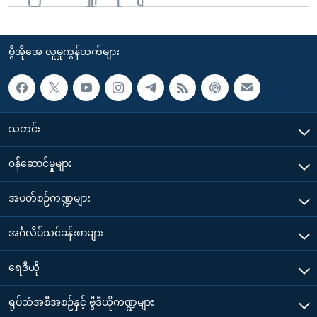
ဗွီအိုအေ လူမှုကွန်ယက်များ
သတင်း
၀န်ဆောင်မှုများ
အပတ်စဉ်ကဏ္ဍများ
အင်္ဂလိပ်သင်ခန်းစာများ
ရေဒီယို
ရုပ်သံအစီအစဉ်နှင့် ဗွီဒီယိုကဏ္ဍများ