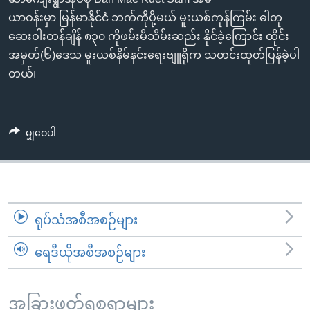
အ
သုတပဒေသာ အင်္ဂလိပ်စာ
ယာဝန်းမှာ မြန်မာနိုင်ငံ ဘက်ကိုပို့မယ် မူးယစ်ကုန်ကြမ်း ဓါတု
ညွန်း
Learning English
ဆေးဝါးတန်ချိန် ၈၃၀ ကိုဖမ်းမိသိမ်းဆည်း နိုင်ခဲ့ကြောင်း ထိုင်း
စာမျက်နှာ
အမှတ်(၆)ဒေသ မူးယစ်နိမ်နင်းရေးဗျူရိုက သတင်းထုတ်ပြန်ခဲ့ပါ
သို့
ဗွီအိုအေ လူမှုကွန်ယက်များ
တယ်၊
ကျော်
ကြည့်
ရန်
ဘာသာစကားများ
မျှဝေပါ
ရှာဖွေ
ရန်
နေရာ
သို့
ကျော်
ရုပ်သံအစီအစဉ်များ
ရန်
ရေဒီယိုအစီအစဉ်များ
အခြားဖတ်ရှုစရာများ