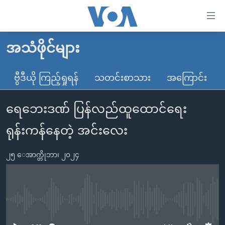
သုံး
ရ
လွယ်ကူ
အသံဖိုင်များ
မူလစာမျက်နှာ
စေ
မြန်မာ
ဗွီဒီယို ကြည့်ရှုရန်
သတင်းစာသား
အကြောင်း
သည့်
ကမ္ဘာ့သတင်းများ
Link
ရေဘေးဒဏ် ပြန်လည်ထူထောင်ရေး
ဗွီဒီယို
နိုင်ငံတကာ
များ
သတင်းလွတ်လပ်ခွင့်
အမေရိကန်
ရုန်းကန်နေတဲ့ အင်းလေး
ပင်မ
ရပ်ဝန်းတခု လမ်းတခု အလွန်
တရုတ်
အကြောင်းအရာ
၂၅ ေအာက္တိုဘာ၊ ၂၀၂၄
သို့
အင်္ဂလိပ်စာလေ့လာမယ်
အစ္စရေး-ပါလက်စတိုင်း
ကျော်
အပတ်စဉ်ကဏ္ဍများ
အမေရိကန်သုံးအီဒီယံ
ကြည့်
ရေဒီယိုနှင့်ရုပ်သံ အချက်အလက်များ
မကြေးမုံရဲ့ အင်္ဂလိပ်စာ
ရေဒီယို
ရန်
No media source currently available
ပင်မ
ရေဒီယို/တီဗွီအစီအစဉ်
ရုပ်ရှင်ထဲက အင်္ဂလိပ်စာ
တီဗွီ