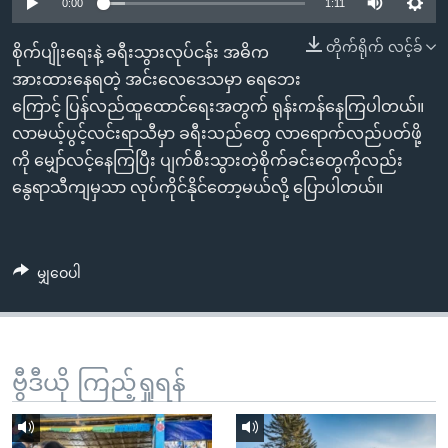
အ
0:00
1:11
သုတပဒေသာ အင်္ဂလိပ်စာ
ညွန်း
Learning English
တိုက်ရိုက် လင့်ခ်
စိုက်ပျိုးရေးနဲ့ ခရီးသွားလုပ်ငန်း အဓိက
စာမျက်နှာ
အားထားနေရတဲ့ အင်းလေဒေသမှာ ရေဘေး
သို့
ဗွီအိုအေ လူမှုကွန်ယက်များ
ကြောင့် ပြန်လည်ထူထောင်ရေးအတွက် ရုန်းကန်နေကြပါတယ်။
ကျော်
လာမယ့်ပွင့်လင်းရာသီမှာ ခရီးသည်တွေ လာရောက်လည်ပတ်ဖို့
ကြည့်
ကို မျှော်လင့်နေကြပြီး ပျက်စီးသွားတဲ့စိုက်ခင်းတွေကိုလည်း
ရန်
ဘာသာစကားများ
နွေရာသီကျမှသာ လုပ်ကိုင်နိုင်တော့မယ်လို့ ပြောပါတယ်။
ရှာဖွေ
ရန်
နေရာ
မျှဝေပါ
သို့
ကျော်
ရန်
ဗွီဒီယို ကြည့်ရှုရန်