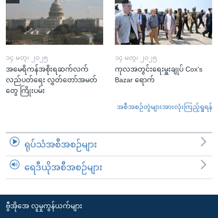
၁၄ မတ္၊ ၂၀၂၅
၁၄ မတ္၊ ၂၀၂၅
အမေရိကန်အစိုးရဆက်လက်
ကုလအတွင်းရေးမှူးချုပ် Cox's
လည်ပတ်ရေး လွှတ်တော်အမတ်
Bazar ရောက်
တွေ ကြိုးပမ်း
အစီအစဉ်တွဲများအားလုံးကြည့်ရှုရန်
ရုပ်သံအစီအစဉ်များ
ရေဒီယိုအစီအစဉ်များ
ဗွီအိုအေ လူမှုကွန်ယက်များ