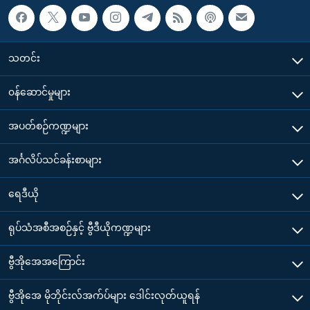
သတင်း
၀န်ဆောင်မှုများ
အပတ်စဉ်ကဏ္ဍများ
အင်္ဂလိပ်သင်ခန်းစာများ
ရေဒီယို
ရုပ်သံအစီအစဉ်နှင့် ဗွီဒီယိုကဏ္ဍများ
ဗွီအိုအေအကြောင်း
ဗွီအိုအေ မိုဘိုင်းလ်အက်ပ်များ ဒေါင်းလုတ်ယူရန်