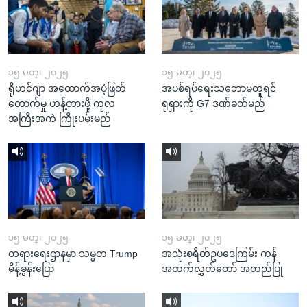
၁၅ မတ္၊ ၂၀၂၅
၁၅ မတ္၊ ၂၀၂၅
ရိုဟင်ဂျာ အထောက်အပံ့ဖြတ်
အပစ်ရပ်ရေးသဘောမတူရင်
တောက်မှု ဟန့်တားဖို့ ကုလ
ရုရှားကို G7 ဒဏ်ခတ်မည်
အကြီးအကဲ ကြိုးပမ်းမည်
၁၅ မတ္၊ ၂၀၂၅
၁၅ မတ္၊ ၂၀၂၅
တရားရေးဌာနမှာ သမ္မတ Trump
အသုံးစရိတ်ဥပဒေကြမ်း ကန်
မိန့်ခွန်းပြော
အထက်လွှတ်တော် အတည်ပြု