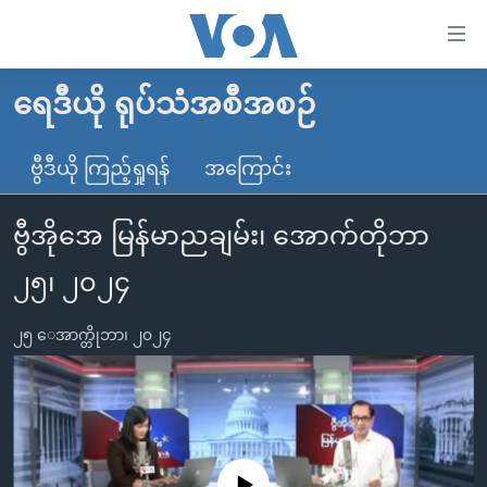
သုံး
ရ
လွယ်ကူ
ရေဒီယို ရုပ်သံအစီအစဉ်
မူလစာမျက်နှာ
စေ
မြန်မာ
ဗွီဒီယို ကြည့်ရှုရန်
အကြောင်း
သည့်
ကမ္ဘာ့သတင်းများ
Link
ဗွီအိုအေ မြန်မာညချမ်း၊ အောက်တိုဘာ
ဗွီဒီယို
နိုင်ငံတကာ
များ
သတင်းလွတ်လပ်ခွင့်
အမေရိကန်
၂၅၊ ၂၀၂၄
ပင်မ
ရပ်ဝန်းတခု လမ်းတခု အလွန်
တရုတ်
အကြောင်းအရာ
၂၅ ေအာက္တိုဘာ၊ ၂၀၂၄
သို့
အင်္ဂလိပ်စာလေ့လာမယ်
အစ္စရေး-ပါလက်စတိုင်း
ကျော်
အပတ်စဉ်ကဏ္ဍများ
အမေရိကန်သုံးအီဒီယံ
ကြည့်
ရေဒီယိုနှင့်ရုပ်သံ အချက်အလက်များ
မကြေးမုံရဲ့ အင်္ဂလိပ်စာ
ရေဒီယို
ရန်
ပင်မ
ရေဒီယို/တီဗွီအစီအစဉ်
ရုပ်ရှင်ထဲက အင်္ဂလိပ်စာ
တီဗွီ
No media source currently available