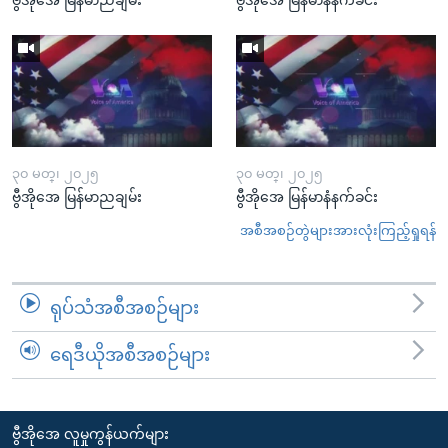
၃၀ မတ္၊ ၂၀၂၅
၃၀ မတ္၊ ၂၀၂၅
ဗွီအိုအေ မြန်မာညချမ်း
ဗွီအိုအေ မြန်မာနံနက်ခင်း
အစီအစဉ်တွဲများအားလုံးကြည့်ရှုရန်
ရုပ်သံအစီအစဉ်များ
ရေဒီယိုအစီအစဉ်များ
ဗွီအိုအေ လူမှုကွန်ယက်များ