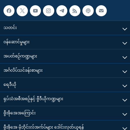
သတင်း
၀န်ဆောင်မှုများ
အပတ်စဉ်ကဏ္ဍများ
အင်္ဂလိပ်သင်ခန်းစာများ
ရေဒီယို
ရုပ်သံအစီအစဉ်နှင့် ဗွီဒီယိုကဏ္ဍများ
ဗွီအိုအေအကြောင်း
ဗွီအိုအေ မိုဘိုင်းလ်အက်ပ်များ ဒေါင်းလုတ်ယူရန်