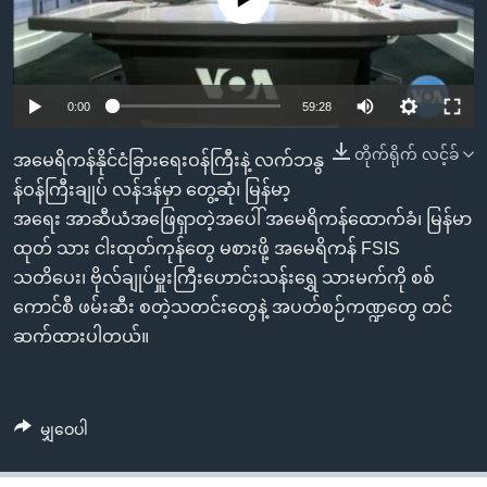
အ
သုတပဒေသာ အင်္ဂလိပ်စာ
ညွန်း
Learning English
စာမျက်နှာ
သို့
ဗွီအိုအေ လူမှုကွန်ယက်များ
0:00
59:28
ကျော်
ကြည့်
တိုက်ရိုက် လင့်ခ်
အမေရိကန်နိုင်ငံခြားရေးဝန်ကြီးနဲ့ လက်ဘနွ
ရန်
န်ဝန်ကြီးချုပ် လန်ဒန်မှာ တွေ့ဆုံ၊ မြန်မာ့
ဘာသာစကားများ
ရှာဖွေ
အရေး အာဆီယံအဖြေရှာတဲ့အပေါ် အမေရိကန်ထောက်ခံ၊ မြန်မာ
ရန်
ထုတ် သား ငါးထုတ်ကုန်တွေ မစားဖို့ အမေရိကန် FSIS
နေရာ
သတိပေး၊ ဗိုလ်ချုပ်မှူးကြီးဟောင်းသန်းရွှေ သားမက်ကို စစ်
သို့
ကောင်စီ ဖမ်းဆီး စတဲ့သတင်းတွေနဲ့ အပတ်စဉ်ကဏ္ဍတွေ တင်
ကျော်
ဆက်ထားပါတယ်။
ရန်
မျှဝေပါ