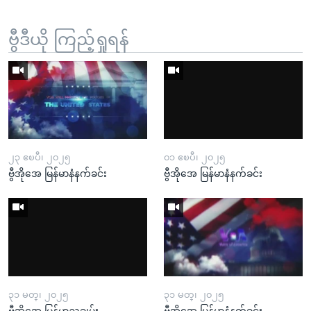
ဗွီဒီယို ကြည့်ရှုရန်
၂၃ ဧၿပီ၊ ၂၀၂၅
၀၁ ဧၿပီ၊ ၂၀၂၅
ဗွီအိုအေ မြန်မာနံနက်ခင်း
ဗွီအိုအေ မြန်မာနံနက်ခင်း
၃၁ မတ္၊ ၂၀၂၅
၃၁ မတ္၊ ၂၀၂၅
ဗွီအိုအေ မြန်မာညချမ်း
ဗွီအိုအေ မြန်မာနံနက်ခင်း