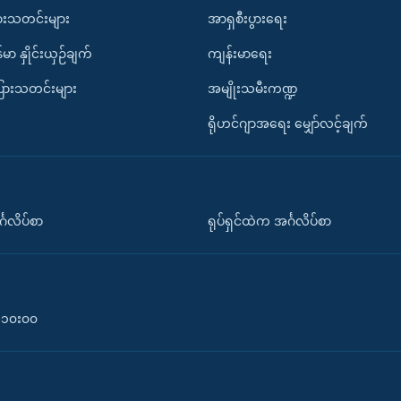
ားသတင်းများ
အာရှစီးပွားရေး
်မာ နှိုင်းယှဉ်ချက်
ကျန်းမာရေး
ပြားသတင်းများ
အမျိုးသမီးကဏ္ဍ
ရိုဟင်ဂျာအရေး မျှော်လင့်ချက်
်္ဂလိပ်စာ
ရုပ်ရှင်ထဲက အင်္ဂလိပ်စာ
၀-၁၀း၀၀