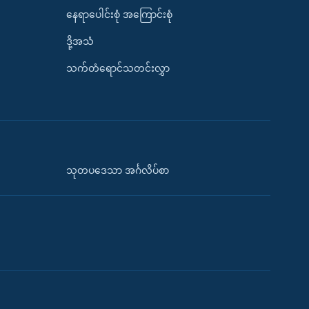
နေရာပေါင်းစုံ အကြောင်းစုံ
ဒို့အသံ
သက်တံရောင်သတင်းလွှာ
သုတပဒေသာ အင်္ဂလိပ်စာ