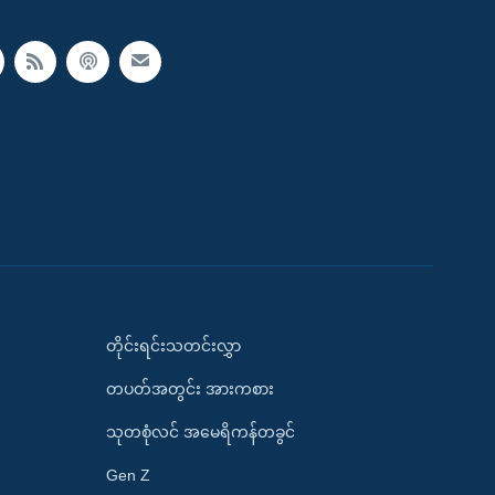
တိုင်းရင်းသတင်းလွှာ
တပတ်အတွင်း အားကစား
သုတစုံလင် အမေရိကန်တခွင်
Gen Z