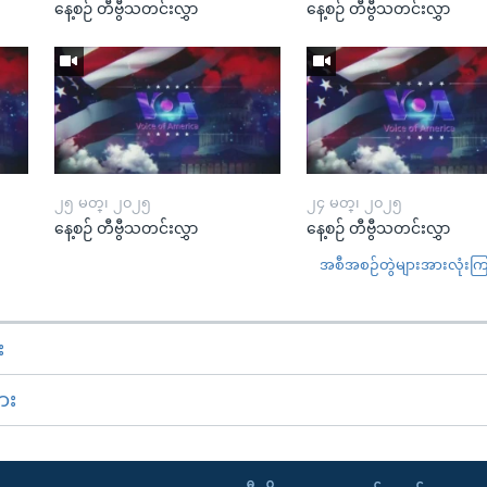
နေ့စဉ် တီဗွီသတင်းလွှာ
နေ့စဉ် တီဗွီသတင်းလွှာ
၂၅ မတ္၊ ၂၀၂၅
၂၄ မတ္၊ ၂၀၂၅
နေ့စဉ် တီဗွီသတင်းလွှာ
နေ့စဉ် တီဗွီသတင်းလွှာ
အစီအစဉ်တွဲများအားလုံးကြည့
း
ား