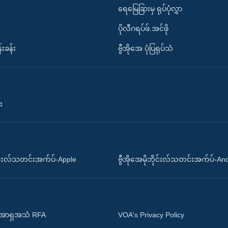
ရေမြေခြားမှ ရုပ်ပုံလွှာ
ပိုလီဂရပ်ဖ်.အင်ဖို
်းခန်း
ဗွီအိုအေ ပုံပြရုပ်သံ
း
ိုင်းလ်သတင်းအက်ပ်-Apple
ဗွီအိုအေမိုဘိုင်းလ်သတင်းအက်ပ်-An
 အာရှအသံ RFA
VOA's Privacy Policy