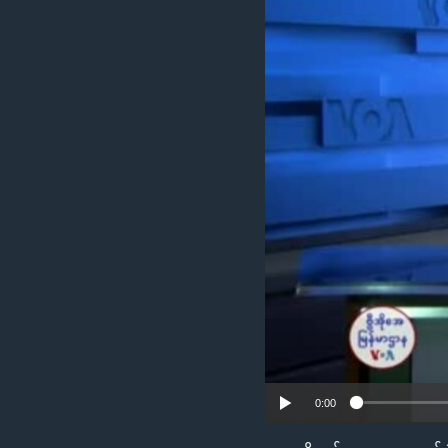
သုတပဒေသာ အင်္ဂလိပ်စာ
အ
ညွန်း
စာမျက်နှာ
သို့
ကျော်
ကြည့်
ရန်
ရှာဖွေ
ရန်
နေရာ
သို့
ကျော်
ရန်
0:00