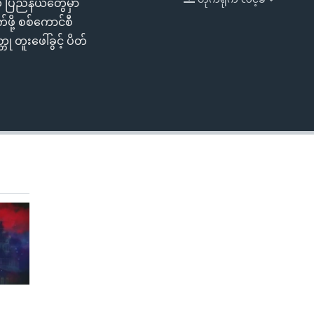
့် ပြည်နယ်တွေမှာ
EMBED
ဖို့ စစ်ကောင်စီ
တု တူးဖေါ်ခွင့် ပိတ်