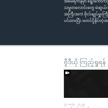
အမေရိကန်မှာ ရွေးကောက်ပွဲ
သမ္မတလောင်းတွေ မဲဆွယ်၊ တရ
အကြီးအကဲ ဗိုလ်ချုပ်မှူးကြီးမ
ပင်ထားပြီး မတင်ပို့နိုင်တဲ
ဗွီဒီယို ကြည့်ရှုရန်
၃၁ မတ္၊ ၂၀၂၅