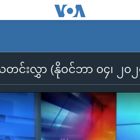
ီသတင်းလွှာ (နိုဝင်ဘာ ၀၄၊ ၂၀၂