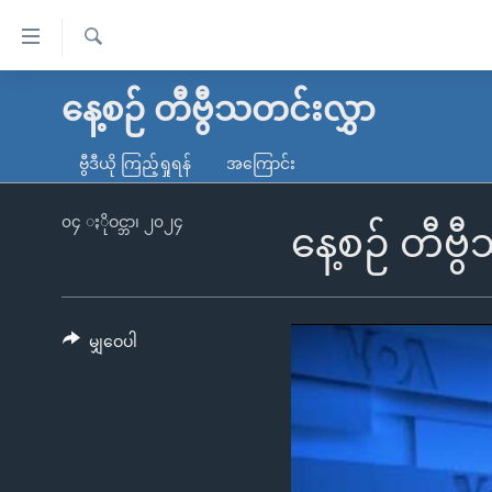
သုံး
ရ
ရှာဖွေ
လွယ်ကူ
မူလစာမျက်နှာ
နေ့စဉ် တီဗွီသတင်းလွှာ
ရ
စေ
မြန်မာ
လာ
ဗွီဒီယို ကြည့်ရှုရန်
အကြောင်း
သည့်
ဒ်
ကမ္ဘာ့သတင်းများ
Link
ဗွီဒီယို
နိုင်ငံတကာ
၀၄ ႏိုဝင္ဘာ၊ ၂၀၂၄
နေ့စဉ် တီဗွ
များ
သတင်းလွတ်လပ်ခွင့်
အမေရိကန်
ပင်မ
ရပ်ဝန်းတခု လမ်းတခု အလွန်
တရုတ်
အကြောင်းအရာ
အင်္ဂလိပ်စာလေ့လာမယ်
အစ္စရေး-ပါလက်စတိုင်း
မျှဝေပါ
သို့
အပတ်စဉ်ကဏ္ဍများ
အမေရိကန်သုံးအီဒီယံ
ကျော်
ကြည့်
ရေဒီယိုနှင့်ရုပ်သံ အချက်အလက်များ
မကြေးမုံရဲ့ အင်္ဂလိပ်စာ
ရေဒီယို
ရန်
ရေဒီယို/တီဗွီအစီအစဉ်
ရုပ်ရှင်ထဲက အင်္ဂလိပ်စာ
တီဗွီ
ပင်မ