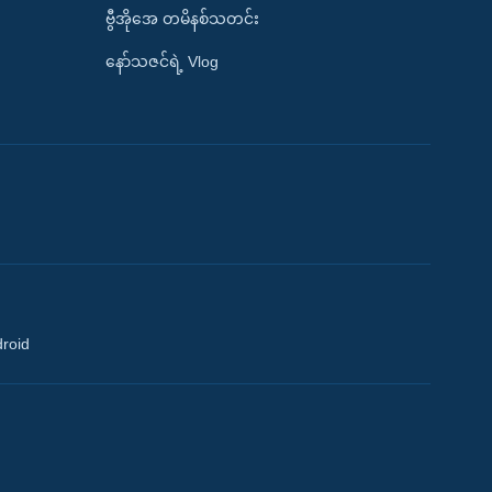
ဗွီအိုအေ တမိနစ်သတင်း
နော်သဇင်ရဲ့ Vlog
droid