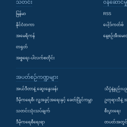
သတင်း
၀န်ဆောင်မှ
မြန်မာ
RSS
နိုင်ငံတကာ
ပေါ့ဒ်ကတ်စ်
အမေရိကန်
နေ့စဉ်အီးမေ
တရုတ်
အစ္စရေး-ပါလက်စတိုင်း
အပတ်စဉ်ကဏ္ဍများ
အယ်ဒီတာနဲ့ ဆွေးနွေးခန်း
သိပ္ပံနဲ့နည်း
ဒီမိုကရေစီ၊ လူ့အခွင့်အရေးနှင့် ခေတ်ပြိုင်ကမ္ဘာ
ဥတုရာသီနဲ့ 
သတင်းသုံးသပ်ချက်
စီးပွားရေး
ဒီမိုကရေစီရေးရာ
တပတ်အတွင်