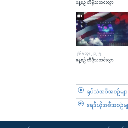
နေ့စဉ် တီဗွီသတင်းလွှာ
၂၆ မတ္၊ ၂၀၂၅
နေ့စဉ် တီဗွီသတင်းလွှာ
ရုပ်သံအစီအစဉ်မျာ
ရေဒီယိုအစီအစဉ်မျ