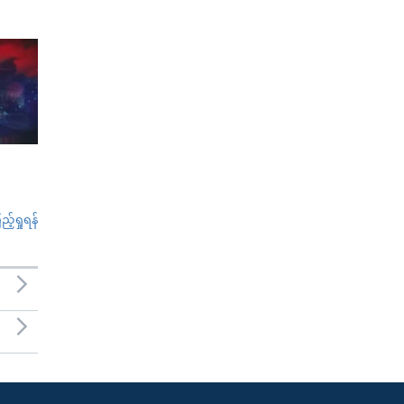
်ရှုရန်