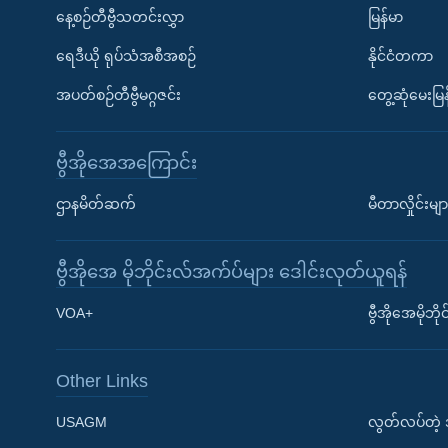
နေ့စဉ်တီဗွီသတင်းလွှာ
မြန်မာ
ရေဒီယို ရုပ်သံအစီအစဉ်
နိုင်ငံတကာ
အပတ်စဉ်တီဗွီမဂ္ဂဇင်း
တွေ့ဆုံမေးမြန
ဗွီအိုအေအကြောင်း
ဌာနမိတ်ဆက်
မီတာလှိုင်းမျာ
ဗွီအိုအေ မိုဘိုင်းလ်အက်ပ်များ ဒေါင်းလုတ်ယူရန်
Learning English
VOA+
ဗွီအိုအေမိုဘ
ဗွီအိုအေ လူမှုကွန်ယက်များ
Other Links
USAGM
လွတ်လပ်တဲ့