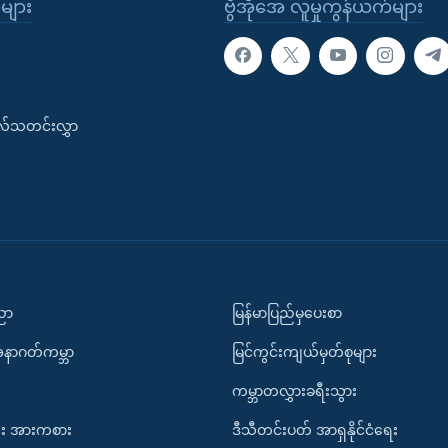
ုများ
ဗွီအိုအေ လူမှုကွန်ယက်များ
းလ်သတင်းလွှာ
ပညာ
မြန်မာပြည်မှပေးစာ
အနာဂတ်ကမ္ဘာ
မြင်ကွင်းကျယ်မှတ်စုများ
ကမ္ဘာတလွှားခရီးသွား
း အားကစား
ဒီသီတင်းပတ် အာရှနိုင်ငံရေး