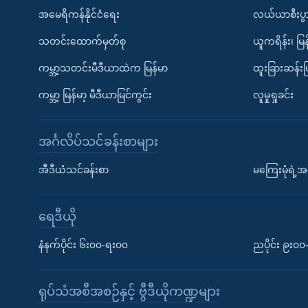
အမေရိကန်နိုင်ငံရေး
လယ်ယာစီးပွ
သတင်းထောက်မှတ်စု
ယူကရိန်း၊ မြန
ကမ္ဘာ့သတင်းမီဒီယာထဲက မြန်မာ
ထူးခြားဆန်း
ကမ္ဘာ့ မြန်မာ့ မီဒီယာမြင်ကွင်း
လူမှုရှုခင်း
အင်္ဂလိပ်သင်ခန်းစာများ
အီဒီယံသင်ခန်းစာ
မကြေးမုံရဲ့အင
ရေဒီယို
နံနက်ပိုင်း ၆း၀၀-ရး၀၀
ညပိုင်း ၉း၀
ရုပ်သံအစီအစဉ်နှင့် ဗွီဒီယိုကဏ္ဍများ