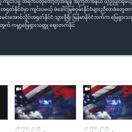
 ကျင်းပဖို့ တရက်ပဲလိုတော့တဲ့အချိန် အကြိတ်အနယ် ယှဉ်ပြိုင်ရမယ
ုတ်နိုင်ငံမှာ ကျင်းပမယ့် မဲခေါင်မြစ်ဝှမ်းနိုင်ငံများညီလာခံတွေတက်
င်းအောင်လှိုင်တရုတ်နိုင်ငံ သွားဖို့ရှိ၊ မြန်မာနိုင်ငံဘက်က မြေရှားသတ္
့အတွက် ကမ္ဘာ့မြေရှားသတ္တု ဈေးတက်နိုင်
၂၈ မတ္၊ ၂၀၂၅
၂၇ မတ္၊ ၂၀၂၅