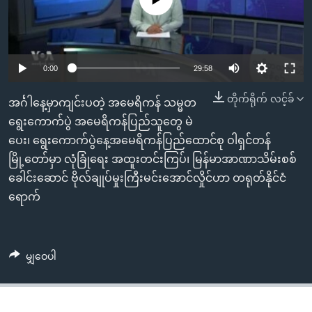
အ
သုတပဒေသာ အင်္ဂလိပ်စာ
ညွန်း
Learning English
စာမျက်နှာ
သို့
ဗွီအိုအေ လူမှုကွန်ယက်များ
0:00
29:58
ကျော်
ကြည့်
တိုက်ရိုက် လင့်ခ်
အင်္ဂါနေ့မှာကျင်းပတဲ့ အမေရိကန် သမ္မတ
ရန်
ရွေးကောက်ပွဲ အမေရိကန်ပြည်သူတွေ မဲ
ဘာသာစကားများ
ရှာဖွေ
ပေး၊ ရွေးကောက်ပွဲနေ့အမေရိကန်ပြည်ထောင်စု ဝါရှင်တန်
ရန်
မြို့တော်မှာ လုံခြုံရေး အထူးတင်းကြပ်၊ မြန်မာအာဏာသိမ်းစစ်
နေရာ
ခေါင်းဆောင် ဗိုလ်ချုပ်မှုးကြီးမင်းအောင်လှိုင်ဟာ တရုတ်နိုင်ငံ
သို့
ရောက်
ကျော်
ရန်
မျှဝေပါ