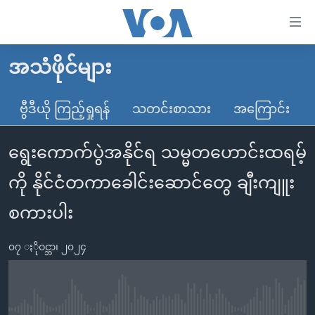
သုံး
ရ
လွယ်ကူ
အသံဖိုင်များ
မူလစာမျက်နှာ
စေ
မြန်မာ
ဗွီဒီယို ကြည့်ရှုရန်
သတင်းစာသား
အကြောင်း
သည့်
ကမ္ဘာ့သတင်းများ
Link
ရွေးကောက်ပွဲအနိုင်ရ သမ္မတဟောင်းထရမ့်
ဗွီဒီယို
နိုင်ငံတကာ
များ
သတင်းလွတ်လပ်ခွင့်
အမေရိကန်
ကို နိုင်ငံတကာခေါင်းဆောင်တွေ ချီးကျူး
ပင်မ
ရပ်ဝန်းတခု လမ်းတခု အလွန်
တရုတ်
အကြောင်းအရာ
စကားပါး
သို့
အင်္ဂလိပ်စာလေ့လာမယ်
အစ္စရေး-ပါလက်စတိုင်း
ကျော်
၀၇ ႏိုဝင္ဘာ၊ ၂၀၂၄
အပတ်စဉ်ကဏ္ဍများ
အမေရိကန်သုံးအီဒီယံ
ကြည့်
ရေဒီယိုနှင့်ရုပ်သံ အချက်အလက်များ
မကြေးမုံရဲ့ အင်္ဂလိပ်စာ
ရေဒီယို
ရန်
ပင်မ
ရေဒီယို/တီဗွီအစီအစဉ်
ရုပ်ရှင်ထဲက အင်္ဂလိပ်စာ
တီဗွီ