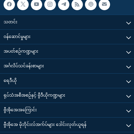
သတင်း
၀န်ဆောင်မှုများ
အပတ်စဉ်ကဏ္ဍများ
အင်္ဂလိပ်သင်ခန်းစာများ
ရေဒီယို
ရုပ်သံအစီအစဉ်နှင့် ဗွီဒီယိုကဏ္ဍများ
ဗွီအိုအေအကြောင်း
ဗွီအိုအေ မိုဘိုင်းလ်အက်ပ်များ ဒေါင်းလုတ်ယူရန်