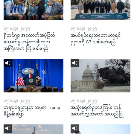
၁၅ မတ္၊ ၂၀၂၅
၁၅ မတ္၊ ၂၀၂၅
ရိုဟင်ဂျာ အထောက်အပံ့ဖြတ်
အပစ်ရပ်ရေးသဘောမတူရင်
တောက်မှု ဟန့်တားဖို့ ကုလ
ရုရှားကို G7 ဒဏ်ခတ်မည်
အကြီးအကဲ ကြိုးပမ်းမည်
၁၅ မတ္၊ ၂၀၂၅
၁၅ မတ္၊ ၂၀၂၅
တရားရေးဌာနမှာ သမ္မတ Trump
အသုံးစရိတ်ဥပဒေကြမ်း ကန်
မိန့်ခွန်းပြော
အထက်လွှတ်တော် အတည်ပြု