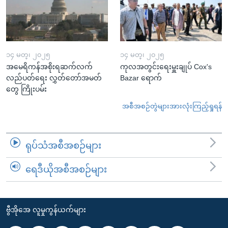
၁၄ မတ္၊ ၂၀၂၅
၁၄ မတ္၊ ၂၀၂၅
အမေရိကန်အစိုးရဆက်လက်
ကုလအတွင်းရေးမှူးချုပ် Cox's
လည်ပတ်ရေး လွှတ်တော်အမတ်
Bazar ရောက်
တွေ ကြိုးပမ်း
အစီအစဉ်တွဲများအားလုံးကြည့်ရှုရန်
ရုပ်သံအစီအစဉ်များ
ရေဒီယိုအစီအစဉ်များ
ဗွီအိုအေ လူမှုကွန်ယက်များ