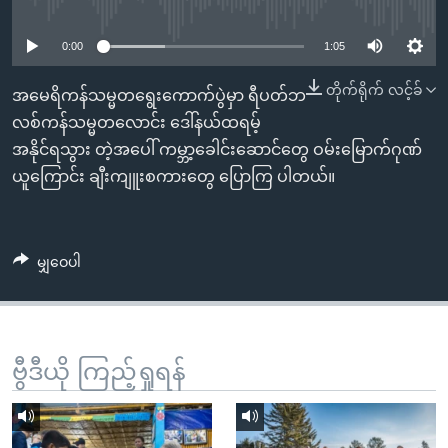
No media source currently available
အ
သုတပဒေသာ အင်္ဂလိပ်စာ
ညွန်း
Learning English
0:00
1:05
စာမျက်နှာ
သို့
ဗွီအိုအေ လူမှုကွန်ယက်များ
တိုက်ရိုက် လင့်ခ်
အမေရိကန်သမ္မတရွေးကောက်ပွဲမှာ ရီပတ်ဘ
ကျော်
လစ်ကန်သမ္မတလောင်း ဒေါ်နယ်ထရမ့်
ကြည့်
အနိုင်ရသွား တဲ့အပေါ် ကမ္ဘာ့ခေါင်းဆောင်တွေ ဝမ်းမြောက်ဂုဏ်
ရန်
ယူကြောင်း ချီးကျူးစကားတွေ ပြောကြ ပါတယ်။
ဘာသာစကားများ
ရှာဖွေ
ရန်
နေရာ
မျှဝေပါ
သို့
ကျော်
ရန်
ဗွီဒီယို ကြည့်ရှုရန်