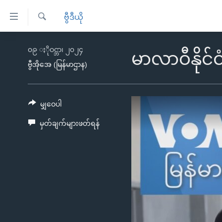
သုံး
ဗွီဒီယို
ရ
ရှာဖွေ
လွယ်ကူ
မူလစာမျက်နှာ
၀၉ ႏိုဝင္ဘာ၊ ၂၀၂၄
ရ
မာလာဝီနိုင
စေ
မြန်မာ
လာ
ဗွီအိုအေ (မြန်မာဌာန)
သည့်
ဒ်
ကမ္ဘာ့သတင်းများ
Link
ဗွီဒီယို
နိုင်ငံတကာ
မျှဝေပါ
များ
သတင်းလွတ်လပ်ခွင့်
အမေရိကန်
မှတ်ချက်များဖတ်ရန်
ပင်မ
ရပ်ဝန်းတခု လမ်းတခု အလွန်
တရုတ်
အကြောင်းအရာ
အင်္ဂလိပ်စာလေ့လာမယ်
အစ္စရေး-ပါလက်စတိုင်း
သို့
အပတ်စဉ်ကဏ္ဍများ
အမေရိကန်သုံးအီဒီယံ
ကျော်
ကြည့်
ရေဒီယိုနှင့်ရုပ်သံ အချက်အလက်များ
မကြေးမုံရဲ့ အင်္ဂလိပ်စာ
ရေဒီယို
ရန်
ရေဒီယို/တီဗွီအစီအစဉ်
ရုပ်ရှင်ထဲက အင်္ဂလိပ်စာ
တီဗွီ
ပင်မ