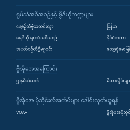
ရုပ်သံအစီအစဉ်နှင့် ဗွီဒီယိုကဏ္ဍများ
နေ့စဉ်တီဗွီသတင်းလွှာ
မြန်မာ
ရေဒီယို ရုပ်သံအစီအစဉ်
နိုင်ငံတကာ
အပတ်စဉ်တီဗွီမဂ္ဂဇင်း
တွေ့ဆုံမေးမြန
ဗွီအိုအေအကြောင်း
ဌာနမိတ်ဆက်
မီတာလှိုင်းမျာ
ဗွီအိုအေ မိုဘိုင်းလ်အက်ပ်များ ဒေါင်းလုတ်ယူရန်
Learning English
VOA+
ဗွီအိုအေမိုဘ
ဗွီအိုအေ လူမှုကွန်ယက်များ