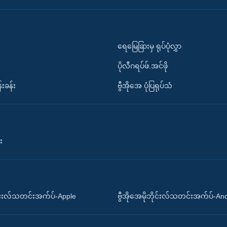
ရေမြေခြားမှ ရုပ်ပုံလွှာ
ပိုလီဂရပ်ဖ်.အင်ဖို
်းခန်း
ဗွီအိုအေ ပုံပြရုပ်သံ
း
ိုင်းလ်သတင်းအက်ပ်-Apple
ဗွီအိုအေမိုဘိုင်းလ်သတင်းအက်ပ်-An