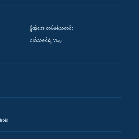
ဗွီအိုအေ တမိနစ်သတင်း
နော်သဇင်ရဲ့ Vlog
droid