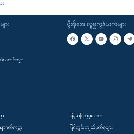
ား
ုများ
ဗွီအိုအေ လူမှုကွန်ယက်များ
းလ်သတင်းလွှာ
ပညာ
မြန်မာပြည်မှပေးစာ
အနာဂတ်ကမ္ဘာ
မြင်ကွင်းကျယ်မှတ်စုများ