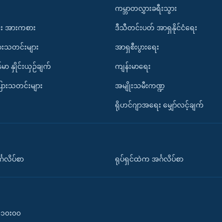
ကမ္ဘာတလွှားခရီးသွား
း အားကစား
ဒီသီတင်းပတ် အာရှနိုင်ငံရေး
ားသတင်းများ
အာရှစီးပွားရေး
်မာ နှိုင်းယှဉ်ချက်
ကျန်းမာရေး
ပြားသတင်းများ
အမျိုးသမီးကဏ္ဍ
ရိုဟင်ဂျာအရေး မျှော်လင့်ချက်
်္ဂလိပ်စာ
ရုပ်ရှင်ထဲက အင်္ဂလိပ်စာ
၀-၁၀း၀၀