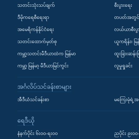
သတင်းသုံးသပ်ချက်
စီးပွားရေး
ဒီမိုကရေစီရေးရာ
တပတ်အတွင်
အမေရိကန်နိုင်ငံရေး
လယ်ယာစီးပွ
သတင်းထောက်မှတ်စု
ယူကရိန်း၊ မြန
ကမ္ဘာ့သတင်းမီဒီယာထဲက မြန်မာ
ထူးခြားဆန်း
ကမ္ဘာ့ မြန်မာ့ မီဒီယာမြင်ကွင်း
လူမှုရှုခင်း
အင်္ဂလိပ်သင်ခန်းစာများ
အီဒီယံသင်ခန်းစာ
မကြေးမုံရဲ့အင
ရေဒီယို
နံနက်ပိုင်း ၆း၀၀-ရး၀၀
ညပိုင်း ၉း၀