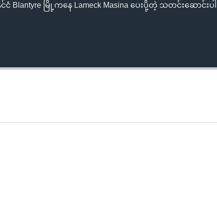
်ငံ Blantyre မြို့ကနေ Lameck Masina ပေးပို့တဲ့ သတင်းဆောင်းပါးကိ