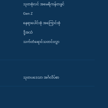
သုတစုံလင် အမေရိကန်တခွင်
Gen Z
နေရာပေါင်းစုံ အကြောင်းစုံ
ဒို့အသံ
သက်တံရောင်သတင်းလွှာ
သုတပဒေသာ အင်္ဂလိပ်စာ