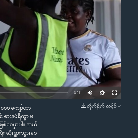
ble
3:27
တိုက်ရိုက် လင့်ခ်
၁၉,၀၀၀ ကျော်ဟာ
EMBED
 စားနပ်ရိက္ခာ မ
 ဖြစ်စေမှာပါ။ အယ်
ြီး ဆိုးရွားသွားစေ