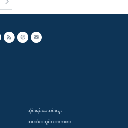
တိုင်းရင်းသတင်းလွှာ
တပတ်အတွင်း အားကစား