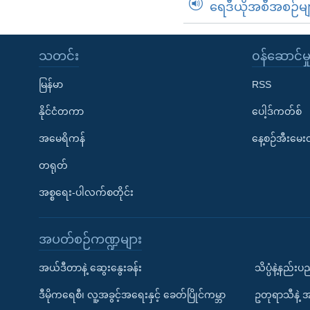
ရေဒီယိုအစီအစဉ်မျ
သတင်း
၀န်ဆောင်မှ
မြန်မာ
RSS
နိုင်ငံတကာ
ပေါ့ဒ်ကတ်စ်
အမေရိကန်
နေ့စဉ်အီးမေ
တရုတ်
အစ္စရေး-ပါလက်စတိုင်း
အပတ်စဉ်ကဏ္ဍများ
အယ်ဒီတာနဲ့ ဆွေးနွေးခန်း
သိပ္ပံနဲ့နည်း
ဒီမိုကရေစီ၊ လူ့အခွင့်အရေးနှင့် ခေတ်ပြိုင်ကမ္ဘာ
ဥတုရာသီနဲ့ 