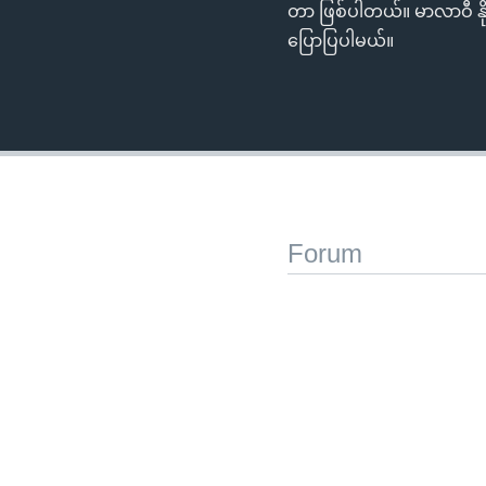
တာ ဖြစ်ပါတယ်။ မာလာဝီ နိုင
ပြောပြပါမယ်။
Forum