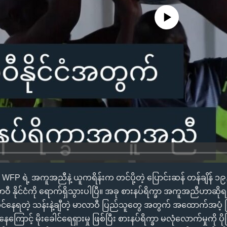
No media source currently availa
် WFP ရဲ့ အကူအညီနဲ့ ယူကရိန်းက တင်ပို့တဲ့ ပြောင်းဆန် တန်ချိန် 
နိုင်ငံကို ရောက်ရှိသွားပါပြီ။ အခု စားနပ်ရိက္ခာ အကူအညီဟာဆိုရင်
်ဆိုင်နေရတဲ့ သန်းနဲ့ချီတဲ့ မာလာဝီ ပြည်သူတွေ အတွက် အထောက်အပံ့
ာင့် မိုးခေါင်ရေရှားမှု ဖြစ်ပြီး စားနပ်ရိက္ခာ မလုံလောက်မှုကို ပိုပ