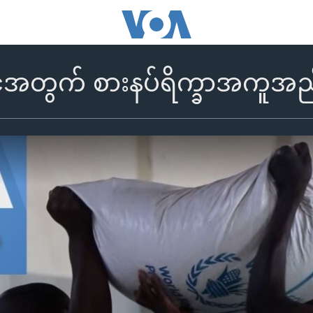
်ငံအတွက် စားနပ်ရိက္ခာအကူအည