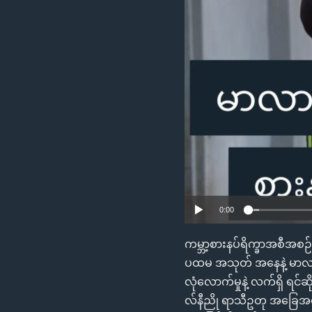
သုတပဒေသာ အင်္ဂလိပ်စာ
အ
ညွန်း
စာမျက်နှာ
သို့
ကျော်
ကြည့်
ရန်
ရှာဖွေ
ရန်
နေရာ
သို့
ကျော်
0:00
ရန်
ကမ္ဘာ့စားနပ်ရိက္ခာအစီအစဉ
ပထမ အသုတ် အနေနဲ့ မာလာဝီ 
လုံလောက်မှုနဲ့ လက်ရှိ ရင
လ်နီညို ရာသီဥတု အခြေအနေကြေ