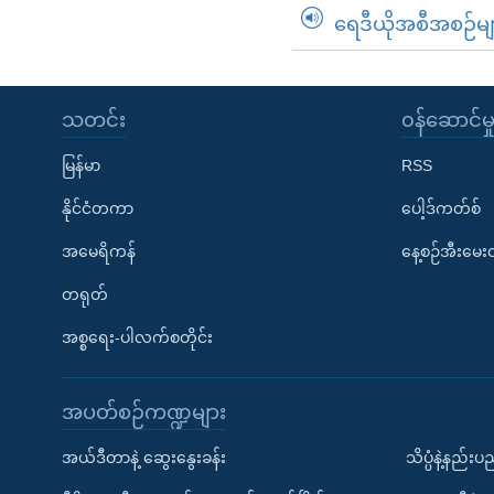
ရေဒီယိုအစီအစဉ်မျ
သတင်း
၀န်ဆောင်မှ
မြန်မာ
RSS
နိုင်ငံတကာ
ပေါ့ဒ်ကတ်စ်
အမေရိကန်
နေ့စဉ်အီးမေ
တရုတ်
အစ္စရေး-ပါလက်စတိုင်း
အပတ်စဉ်ကဏ္ဍများ
အယ်ဒီတာနဲ့ ဆွေးနွေးခန်း
သိပ္ပံနဲ့နည်း