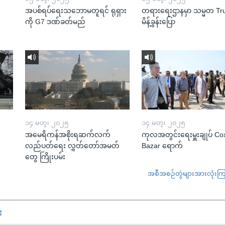
အပစ်ရပ်ရေးသဘောမတူရင် ရုရှား
တရားရေးဌာနမှာ သမ္မတ T
ကို G7 ဒဏ်ခတ်မည်
မိန့်ခွန်းပြော
၁၄ မတ္၊ ၂၀၂၅
၁၄ မတ္၊ ၂၀၂၅
အမေရိကန်အစိုးရဆက်လက်
ကုလအတွင်းရေးမှူးချုပ် Co
လည်ပတ်ရေး လွှတ်တော်အမတ်
Bazar ရောက်
တွေ ကြိုးပမ်း
အစီအစဉ်တွဲများအားလုံးကြည့
း