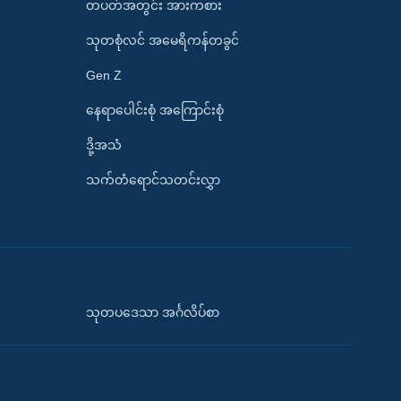
တပတ်အတွင်း အားကစား
သုတစုံလင် အမေရိကန်တခွင်
Gen Z
နေရာပေါင်းစုံ အကြောင်းစုံ
ဒို့အသံ
သက်တံရောင်သတင်းလွှာ
သုတပဒေသာ အင်္ဂလိပ်စာ