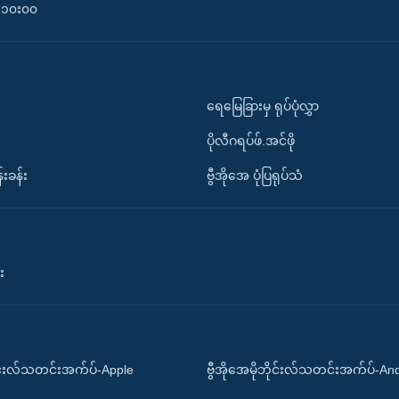
၀-၁၀း၀၀
ရေမြေခြားမှ ရုပ်ပုံလွှာ
ပိုလီဂရပ်ဖ်.အင်ဖို
်းခန်း
ဗွီအိုအေ ပုံပြရုပ်သံ
း
ိုင်းလ်သတင်းအက်ပ်-Apple
ဗွီအိုအေမိုဘိုင်းလ်သတင်းအက်ပ်-An