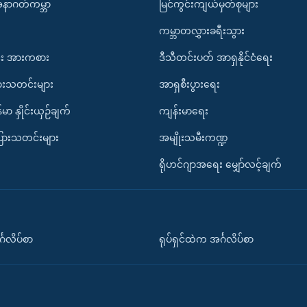
အနာဂတ်ကမ္ဘာ
မြင်ကွင်းကျယ်မှတ်စုများ
ကမ္ဘာတလွှားခရီးသွား
း အားကစား
ဒီသီတင်းပတ် အာရှနိုင်ငံရေး
ားသတင်းများ
အာရှစီးပွားရေး
်မာ နှိုင်းယှဉ်ချက်
ကျန်းမာရေး
ပြားသတင်းများ
အမျိုးသမီးကဏ္ဍ
ရိုဟင်ဂျာအရေး မျှော်လင့်ချက်
်္ဂလိပ်စာ
ရုပ်ရှင်ထဲက အင်္ဂလိပ်စာ