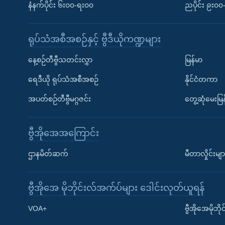
နံနက်ပိုင်း ၆း၀၀-ရး၀၀
ညပိုင်း ၉း၀
ရုပ်သံအစီအစဉ်နှင့် ဗွီဒီယိုကဏ္ဍများ
နေ့စဉ်တီဗွီသတင်းလွှာ
မြန်မာ
ရေဒီယို ရုပ်သံအစီအစဉ်
နိုင်ငံတကာ
အပတ်စဉ်တီဗွီမဂ္ဂဇင်း
တွေ့ဆုံမေးမြန
ဗွီအိုအေအကြောင်း
ဌာနမိတ်ဆက်
မီတာလှိုင်းမျာ
ဗွီအိုအေ မိုဘိုင်းလ်အက်ပ်များ ဒေါင်းလုတ်ယူရန်
Learning English
VOA+
ဗွီအိုအေမိုဘ
ဗွီအိုအေ လူမှုကွန်ယက်များ