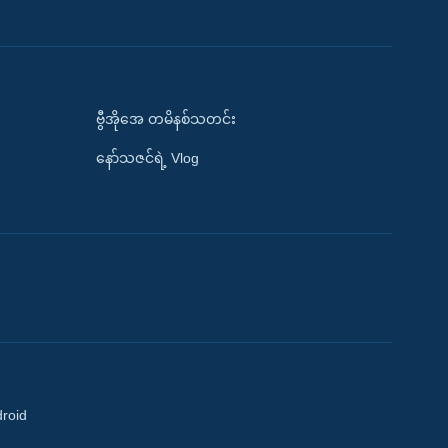
ဗွီအိုအေ တမိနစ်သတင်း
နော်သဇင်ရဲ့ Vlog
droid