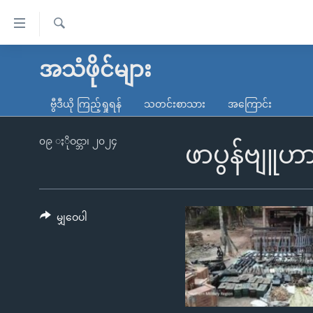
သုံး
ရ
ရှာဖွေ
လွယ်ကူ
မူလစာမျက်နှာ
အသံဖိုင်များ
ရ
စေ
မြန်မာ
လာ
ဗွီဒီယို ကြည့်ရှုရန်
သတင်းစာသား
အကြောင်း
သည့်
ဒ်
ကမ္ဘာ့သတင်းများ
Link
ဗွီဒီယို
နိုင်ငံတကာ
၀၉ ႏိုဝင္ဘာ၊ ၂၀၂၄
ဖာပွန်ဗျူဟာ
များ
သတင်းလွတ်လပ်ခွင့်
အမေရိကန်
ပင်မ
ရပ်ဝန်းတခု လမ်းတခု အလွန်
တရုတ်
အကြောင်းအရာ
အင်္ဂလိပ်စာလေ့လာမယ်
အစ္စရေး-ပါလက်စတိုင်း
မျှဝေပါ
သို့
အပတ်စဉ်ကဏ္ဍများ
အမေရိကန်သုံးအီဒီယံ
ကျော်
ကြည့်
ရေဒီယိုနှင့်ရုပ်သံ အချက်အလက်များ
မကြေးမုံရဲ့ အင်္ဂလိပ်စာ
ရေဒီယို
ရန်
ရေဒီယို/တီဗွီအစီအစဉ်
ရုပ်ရှင်ထဲက အင်္ဂလိပ်စာ
တီဗွီ
ပင်မ