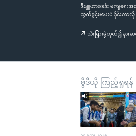
သုတပဒေသာ အင်္ဂလိပ်စာ
အ
ဒီဗျူဟာစခန်း မကျရေးအတ
ညွန်း
ထွက်ခွင့်မပေးပဲ ဒိုင်းက
စာမျက်နှာ
သို့
သီးခြားခွဲထုတ်၍ နားဆင
ကျော်
ကြည့်
ရန်
ရှာဖွေ
ရန်
နေရာ
ဗွီဒီယို ကြည့်ရှုရန်
သို့
ကျော်
ရန်
၁၅ မတ္၊ ၂၀၂၅