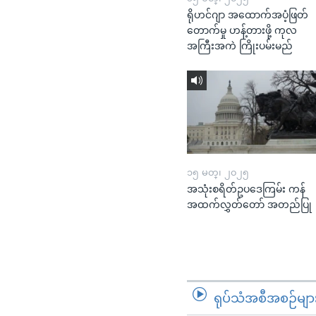
ရိုဟင်ဂျာ အထောက်အပံ့ဖြတ်
တောက်မှု ဟန့်တားဖို့ ကုလ
အကြီးအကဲ ကြိုးပမ်းမည်
၁၅ မတ္၊ ၂၀၂၅
အသုံးစရိတ်ဥပဒေကြမ်း ကန်
အထက်လွှတ်တော် အတည်ပြု
ရုပ်သံအစီအစဉ်မျာ