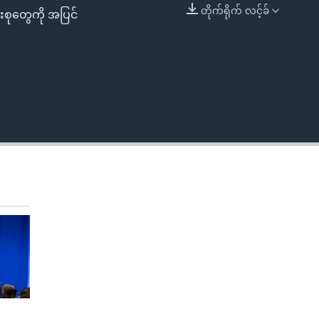
တိုက်ရိုက် လင့်ခ်
ုတွေကို အပြင်
EMBED