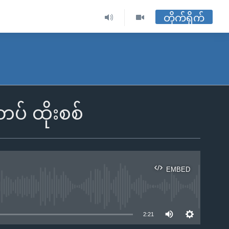
တိုက်ရိုက်
တပ် ထိုးစစ်
EMBED
ble
2:21