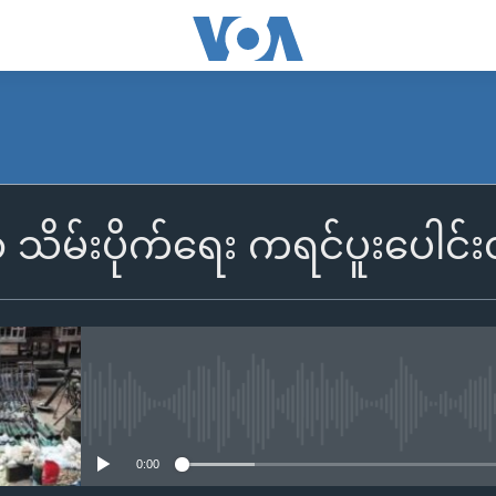
 သိမ်းပိုက်ရေး ကရင်ပူးပေါင်း
No media source currently availa
0:00