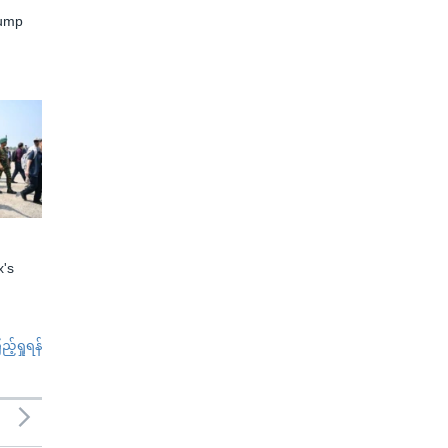
rump
x's
်ရှုရန်