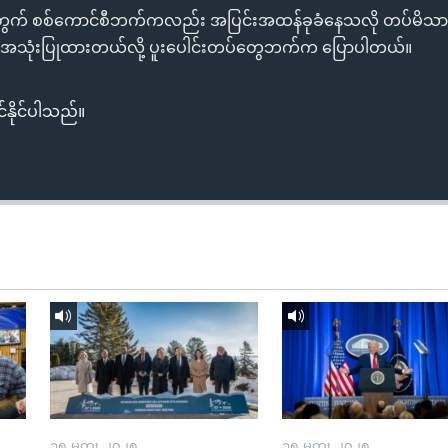
ွက် စစ်ကောင်စီဘက်ကလည်း အပြင်းအထန်ခုခံနေသလို တပ်မိသားစ
ာလို အသုံးပြုထားတယ်လို့ ပူးပေါင်းတပ်တွေဘက်က ပြောပါတယ်။
်နိုင်ပါသည်။
၁၅ မတ္၊ ၂၀၂၅
၁၅ မတ္၊ ၂၀၂၅