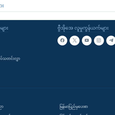
ား
ုများ
ဗွီအိုအေ လူမှုကွန်ယက်များ
းလ်သတင်းလွှာ
ပညာ
မြန်မာပြည်မှပေးစာ