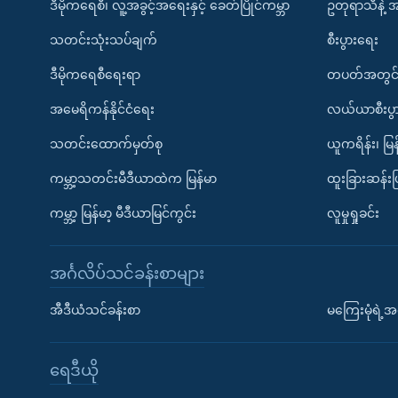
ဒီမိုကရေစီ၊ လူ့အခွင့်အရေးနှင့် ခေတ်ပြိုင်ကမ္ဘာ
ဥတုရာသီနဲ့ 
သတင်းသုံးသပ်ချက်
စီးပွားရေး
ဒီမိုကရေစီရေးရာ
တပတ်အတွင်
အမေရိကန်နိုင်ငံရေး
လယ်ယာစီးပွ
သတင်းထောက်မှတ်စု
ယူကရိန်း၊ မြန
ကမ္ဘာ့သတင်းမီဒီယာထဲက မြန်မာ
ထူးခြားဆန်း
ကမ္ဘာ့ မြန်မာ့ မီဒီယာမြင်ကွင်း
လူမှုရှုခင်း
အင်္ဂလိပ်သင်ခန်းစာများ
အီဒီယံသင်ခန်းစာ
မကြေးမုံရဲ့အင
ရေဒီယို