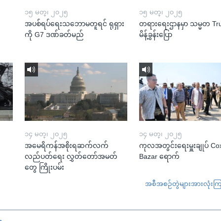
၁၅ မတ္၊ ၂၀၂၅
၁၅ မတ္၊ ၂၀၂၅
အပစ်ရပ်ရေးသဘောမတူရင် ရုရှား
တရားရေးဌာနမှာ သမ္မတ T
ကို G7 ဒဏ်ခတ်မည်
မိန့်ခွန်းပြော
၁၄ မတ္၊ ၂၀၂၅
၁၄ မတ္၊ ၂၀၂၅
အမေရိကန်အစိုးရဆက်လက်
ကုလအတွင်းရေးမှူးချုပ် Co
လည်ပတ်ရေး လွှတ်တော်အမတ်
Bazar ရောက်
တွေ ကြိုးပမ်း
အစီအစဉ်တွဲများအားလုံးကြည့