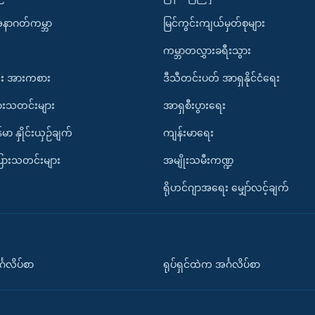
အနာဂတ်ကမ္ဘာ
မြင်ကွင်းကျယ်မှတ်စုများ
ကမ္ဘာတလွှားခရီးသွား
း အားကစား
ဒီသီတင်းပတ် အာရှနိုင်ငံရေး
ားသတင်းများ
အာရှစီးပွားရေး
်မာ နှိုင်းယှဉ်ချက်
ကျန်းမာရေး
ပြားသတင်းများ
အမျိုးသမီးကဏ္ဍ
ရိုဟင်ဂျာအရေး မျှော်လင့်ချက်
်္ဂလိပ်စာ
ရုပ်ရှင်ထဲက အင်္ဂလိပ်စာ