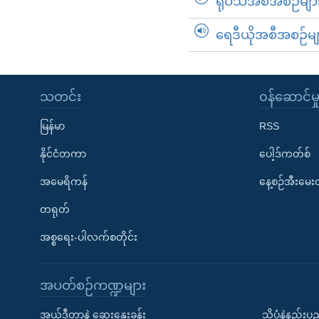
ရုပ်သံအစီအစဉ်မျာ
ရေဒီယိုအစီအစဉ်မျ
သတင်း
၀န်ဆောင်မှ
မြန်မာ
RSS
နိုင်ငံတကာ
ပေါ့ဒ်ကတ်စ်
အမေရိကန်
နေ့စဉ်အီးမေ
တရုတ်
အစ္စရေး-ပါလက်စတိုင်း
အပတ်စဉ်ကဏ္ဍများ
အယ်ဒီတာနဲ့ ဆွေးနွေးခန်း
သိပ္ပံနဲ့နည်း