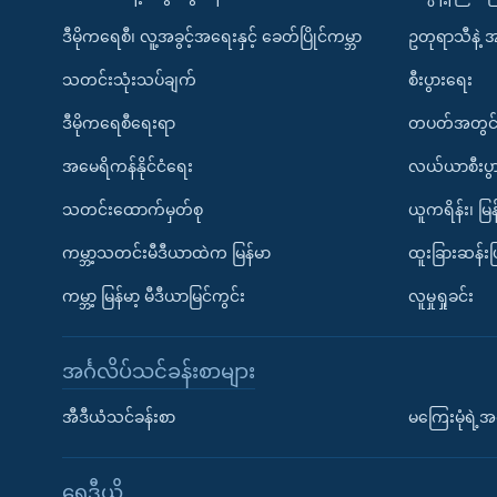
ဒီမိုကရေစီ၊ လူ့အခွင့်အရေးနှင့် ခေတ်ပြိုင်ကမ္ဘာ
ဥတုရာသီနဲ့ 
သတင်းသုံးသပ်ချက်
စီးပွားရေး
ဒီမိုကရေစီရေးရာ
တပတ်အတွင်
အမေရိကန်နိုင်ငံရေး
လယ်ယာစီးပွ
သတင်းထောက်မှတ်စု
ယူကရိန်း၊ မြန
ကမ္ဘာ့သတင်းမီဒီယာထဲက မြန်မာ
ထူးခြားဆန်း
ကမ္ဘာ့ မြန်မာ့ မီဒီယာမြင်ကွင်း
လူမှုရှုခင်း
အင်္ဂလိပ်သင်ခန်းစာများ
အီဒီယံသင်ခန်းစာ
မကြေးမုံရဲ့အင
ရေဒီယို