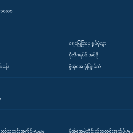
၀-၁၀း၀၀
ရေမြေခြားမှ ရုပ်ပုံလွှာ
ပိုလီဂရပ်ဖ်.အင်ဖို
်းခန်း
ဗွီအိုအေ ပုံပြရုပ်သံ
း
ိုင်းလ်သတင်းအက်ပ်-Apple
ဗွီအိုအေမိုဘိုင်းလ်သတင်းအက်ပ်-An