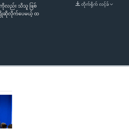
တိုက်ရိုက် လင့်ခ်
ကိုလည်း သိသူ ဖြစ်
EMBED
ြိုဆိုလိုက်ပေမယ့် ထ