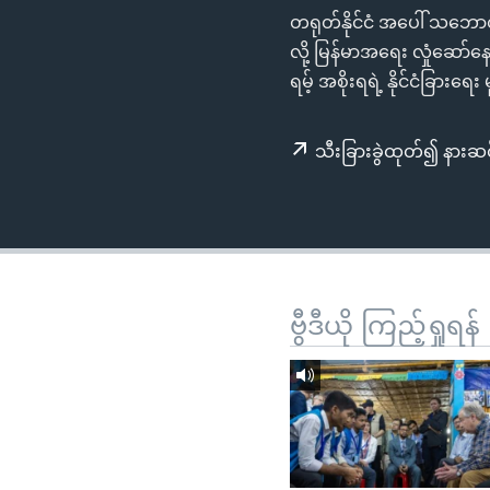
သုတပဒေသာ အင်္ဂလိပ်စာ
အ
တရုတ်နိုင်ငံ အပေါ် သဘော
ညွန်း
လို့ မြန်မာအရေး လှုံဆော်
စာမျက်နှာ
ရမ့် အစိုးရရဲ့ နိုင်ငံခြား
သို့
ကျော်
သီးခြားခွဲထုတ်၍ နားဆင
ကြည့်
ရန်
ရှာဖွေ
ရန်
နေရာ
သို့
ဗွီဒီယို ကြည့်ရှုရန်
ကျော်
ရန်