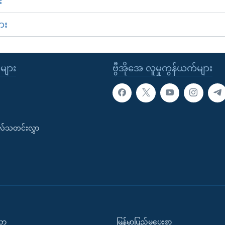
း
ား
ုများ
ဗွီအိုအေ လူမှုကွန်ယက်များ
းလ်သတင်းလွှာ
ပညာ
မြန်မာပြည်မှပေးစာ