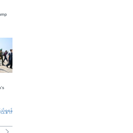
rump
x's
်ရှုရန်