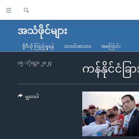
သုံး
ရ
ရှာဖွေ
လွယ်ကူ
မူလစာမျက်နှာ
အသံဖိုင်များ
ရ
စေ
မြန်မာ
လာ
ဗွီဒီယို ကြည့်ရှုရန်
သတင်းစာသား
အကြောင်း
သည့်
ဒ်
ကမ္ဘာ့သတင်းများ
Link
ဗွီဒီယို
နိုင်ငံတကာ
၁၅ ႏိုဝင္ဘာ၊ ၂၀၂၄
ကန်နိုင်ငံခ
များ
သတင်းလွတ်လပ်ခွင့်
အမေရိကန်
ပင်မ
ရပ်ဝန်းတခု လမ်းတခု အလွန်
တရုတ်
အကြောင်းအရာ
အင်္ဂလိပ်စာလေ့လာမယ်
အစ္စရေး-ပါလက်စတိုင်း
မျှဝေပါ
သို့
အပတ်စဉ်ကဏ္ဍများ
အမေရိကန်သုံးအီဒီယံ
ကျော်
ကြည့်
ရေဒီယိုနှင့်ရုပ်သံ အချက်အလက်များ
မကြေးမုံရဲ့ အင်္ဂလိပ်စာ
ရေဒီယို
ရန်
ရေဒီယို/တီဗွီအစီအစဉ်
ရုပ်ရှင်ထဲက အင်္ဂလိပ်စာ
တီဗွီ
ပင်မ