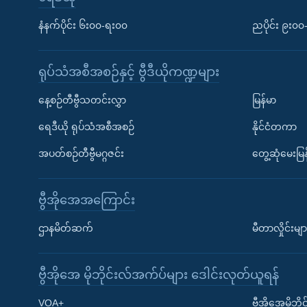
နံနက်ပိုင်း ၆း၀၀-ရး၀၀
ညပိုင်း ၉း၀
ရုပ်သံအစီအစဉ်နှင့် ဗွီဒီယိုကဏ္ဍများ
နေ့စဉ်တီဗွီသတင်းလွှာ
မြန်မာ
ရေဒီယို ရုပ်သံအစီအစဉ်
နိုင်ငံတကာ
အပတ်စဉ်တီဗွီမဂ္ဂဇင်း
တွေ့ဆုံမေးမြန
ဗွီအိုအေအကြောင်း
ဌာနမိတ်ဆက်
မီတာလှိုင်းမျာ
ဗွီအိုအေ မိုဘိုင်းလ်အက်ပ်များ ဒေါင်းလုတ်ယူရန်
Learning English
VOA+
ဗွီအိုအေမိုဘ