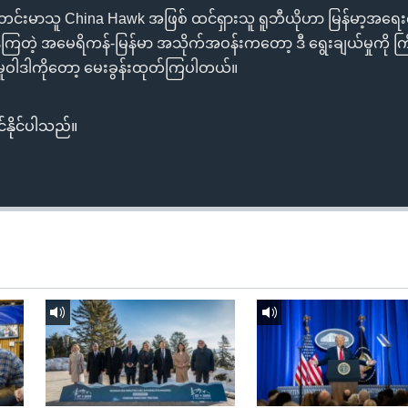
တင်းမာသူ China Hawk အဖြစ် ထင်ရှားသူ ရူဘီယိုဟာ မြန်မာ့အရေး
နေကြတဲ့ အမေရိကန်-မြန်မာ အသိုက်အဝန်းကတော့ ဒီ ရွေးချယ်မှုကို က
ရေး မူဝါဒါကိုတော့ မေးခွန်းထုတ်ကြပါတယ်။
်နိုင်ပါသည်။