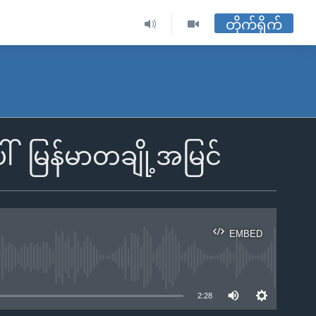
တိုက်ရိုက်
ေါ် မြန်မာတချို့အမြင်
EMBED
ble
2:28