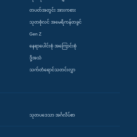
တပတ်အတွင်း အားကစား
သုတစုံလင် အမေရိကန်တခွင်
Gen Z
နေရာပေါင်းစုံ အကြောင်းစုံ
ဒို့အသံ
သက်တံရောင်သတင်းလွှာ
သုတပဒေသာ အင်္ဂလိပ်စာ