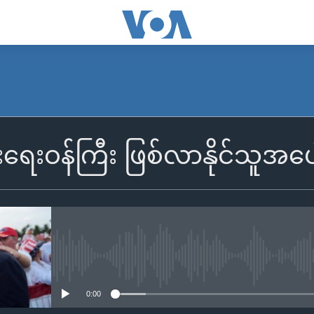
ြားရေးဝန်ကြီး ဖြစ်လာနိုင်သူအပ
No media source currently availa
0:00