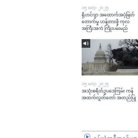
၁၅ မတ္၊ ၂၀၂၅
ရိုဟင်ဂျာ အထောက်အပံ့ဖြတ်
တောက်မှု ဟန့်တားဖို့ ကုလ
အကြီးအကဲ ကြိုးပမ်းမည်
၁၅ မတ္၊ ၂၀၂၅
အသုံးစရိတ်ဥပဒေကြမ်း ကန်
အထက်လွှတ်တော် အတည်ပြု