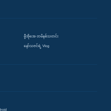
ဗွီအိုအေ တမိနစ်သတင်း
နော်သဇင်ရဲ့ Vlog
droid