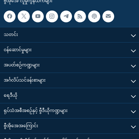
ဗွီအိုအေ လူမှုကွန်ယက်များ
သတင်း
၀န်ဆောင်မှုများ
အပတ်စဉ်ကဏ္ဍများ
အင်္ဂလိပ်သင်ခန်းစာများ
ရေဒီယို
ရုပ်သံအစီအစဉ်နှင့် ဗွီဒီယိုကဏ္ဍများ
ဗွီအိုအေအကြောင်း