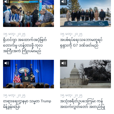
၁၅ မတ္၊ ၂၀၂၅
၁၅ မတ္၊ ၂၀၂၅
ရိုဟင်ဂျာ အထောက်အပံ့ဖြတ်
အပစ်ရပ်ရေးသဘောမတူရင်
တောက်မှု ဟန့်တားဖို့ ကုလ
ရုရှားကို G7 ဒဏ်ခတ်မည်
အကြီးအကဲ ကြိုးပမ်းမည်
၁၅ မတ္၊ ၂၀၂၅
၁၅ မတ္၊ ၂၀၂၅
တရားရေးဌာနမှာ သမ္မတ Trump
အသုံးစရိတ်ဥပဒေကြမ်း ကန်
မိန့်ခွန်းပြော
အထက်လွှတ်တော် အတည်ပြု