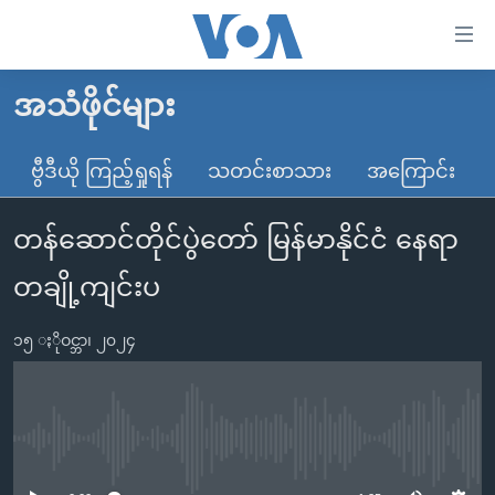
သုံး
ရ
လွယ်ကူ
အသံဖိုင်များ
မူလစာမျက်နှာ
စေ
မြန်မာ
ဗွီဒီယို ကြည့်ရှုရန်
သတင်းစာသား
အကြောင်း
သည့်
ကမ္ဘာ့သတင်းများ
Link
တန်ဆောင်တိုင်ပွဲတော် မြန်မာနိုင်ငံ နေရာ
ဗွီဒီယို
နိုင်ငံတကာ
များ
သတင်းလွတ်လပ်ခွင့်
အမေရိကန်
တချို့ကျင်းပ
ပင်မ
ရပ်ဝန်းတခု လမ်းတခု အလွန်
တရုတ်
အကြောင်းအရာ
၁၅ ႏိုဝင္ဘာ၊ ၂၀၂၄
သို့
အင်္ဂလိပ်စာလေ့လာမယ်
အစ္စရေး-ပါလက်စတိုင်း
ကျော်
အပတ်စဉ်ကဏ္ဍများ
အမေရိကန်သုံးအီဒီယံ
ကြည့်
ရေဒီယိုနှင့်ရုပ်သံ အချက်အလက်များ
မကြေးမုံရဲ့ အင်္ဂလိပ်စာ
ရေဒီယို
ရန်
No media source currently available
ပင်မ
ရေဒီယို/တီဗွီအစီအစဉ်
ရုပ်ရှင်ထဲက အင်္ဂလိပ်စာ
တီဗွီ