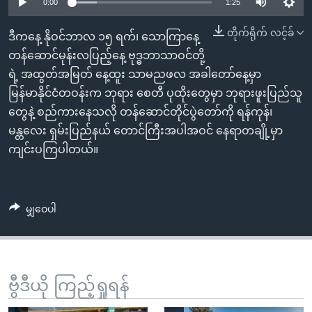
အ
0:00
1:25
သုတပဒေသာ အင်္ဂလိပ်စာ
ညွန်း
Learning English
တိုက်ရိုက် လင့်ခ်
ဒီကနေ့ နိုဝင်ဘာလ ၁၅ ရက်၊ သောကြာနေ့
စာမျက်နှာ
တန်ဆောင်မုန်းလပြည့်နေ့ ဗုဒ္ဓဘာသာဝင်တို့
သို့
ဗွီအိုအေ လူမှုကွန်ယက်များ
ရဲ့ အထွတ်အမြတ် နေ့ထူး သာမညဖလ အခါတော်နေ့မှာ
ကျော်
မြန်မာနိုင်ငံတဝန်းက ဘုရား စေတီ ပုထိုးတွေမှာ ဘုရားဖူးပြည်သူ
ကြည့်
တွေနဲ့ စည်ကားနေသလို တန်ဆောင်တိုင်ပွဲတော်ကို ရန်ကုန်၊
ရန်
ဘာသာစကားများ
မန္တလေး ရှမ်းပြည်နယ် တောင်ကြီးအပါအဝင် နေရာတချို့မှာ
ရှာဖွေ
ကျင်းပကြပါတယ်။
ရန်
နေရာ
သို့
မျှဝေပါ
ကျော်
ရန်
ဗွီဒီယို ကြည့်ရှုရန်