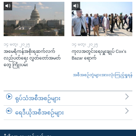
၁၄ မတ္၊ ၂၀၂၅
၁၄ မတ္၊ ၂၀၂၅
အမေရိကန်အစိုးရဆက်လက်
ကုလအတွင်းရေးမှူးချုပ် Cox's
လည်ပတ်ရေး လွှတ်တော်အမတ်
Bazar ရောက်
တွေ ကြိုးပမ်း
အစီအစဉ်တွဲများအားလုံးကြည့်ရှုရန်
ရုပ်သံအစီအစဉ်များ
ရေဒီယိုအစီအစဉ်များ