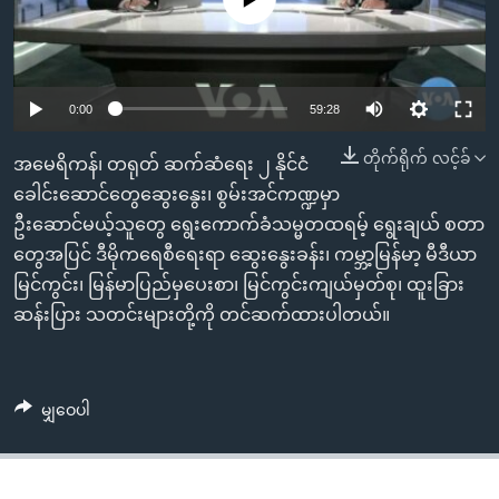
အ
သုတပဒေသာ အင်္ဂလိပ်စာ
ညွန်း
Learning English
စာမျက်နှာ
သို့
ဗွီအိုအေ လူမှုကွန်ယက်များ
0:00
59:28
ကျော်
ကြည့်
တိုက်ရိုက် လင့်ခ်
အမေရိကန်၊ တရုတ် ဆက်ဆံရေး ၂ နိုင်ငံ
ရန်
ခေါင်းဆောင်တွေဆွေးနွေး၊ စွမ်းအင်ကဏ္ဍမှာ
ဘာသာစကားများ
ရှာဖွေ
ဦးဆောင်မယ့်သူတွေ ရွေးကောက်ခံသမ္မတထရမ့် ရွေးချယ် စတာ
ရန်
တွေအပြင် ဒီမိုကရေစီရေးရာ ဆွေးနွေးခန်း၊ ကမ္ဘာ့မြန်မာ့ မီဒီယာ
နေရာ
မြင်ကွင်း၊ မြန်မာပြည်မှပေးစာ၊ မြင်ကွင်းကျယ်မှတ်စု၊ ထူးခြား
သို့
ဆန်းပြား သတင်းများတို့ကို တင်ဆက်ထားပါတယ်။
ကျော်
ရန်
မျှဝေပါ