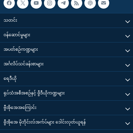
သတင်း
၀န်ဆောင်မှုများ
အပတ်စဉ်ကဏ္ဍများ
အင်္ဂလိပ်သင်ခန်းစာများ
ရေဒီယို
ရုပ်သံအစီအစဉ်နှင့် ဗွီဒီယိုကဏ္ဍများ
ဗွီအိုအေအကြောင်း
ဗွီအိုအေ မိုဘိုင်းလ်အက်ပ်များ ဒေါင်းလုတ်ယူရန်