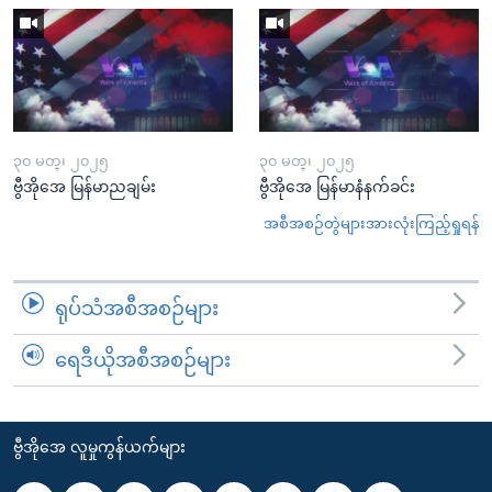
၃၀ မတ္၊ ၂၀၂၅
၃၀ မတ္၊ ၂၀၂၅
ဗွီအိုအေ မြန်မာညချမ်း
ဗွီအိုအေ မြန်မာနံနက်ခင်း
အစီအစဉ်တွဲများအားလုံးကြည့်ရှုရန်
ရုပ်သံအစီအစဉ်များ
ရေဒီယိုအစီအစဉ်များ
ဗွီအိုအေ လူမှုကွန်ယက်များ