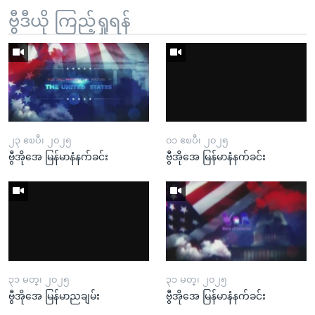
ဗွီဒီယို ကြည့်ရှုရန်
၂၃ ဧၿပီ၊ ၂၀၂၅
၀၁ ဧၿပီ၊ ၂၀၂၅
ဗွီအိုအေ မြန်မာနံနက်ခင်း
ဗွီအိုအေ မြန်မာနံနက်ခင်း
၃၁ မတ္၊ ၂၀၂၅
၃၁ မတ္၊ ၂၀၂၅
ဗွီအိုအေ မြန်မာညချမ်း
ဗွီအိုအေ မြန်မာနံနက်ခင်း