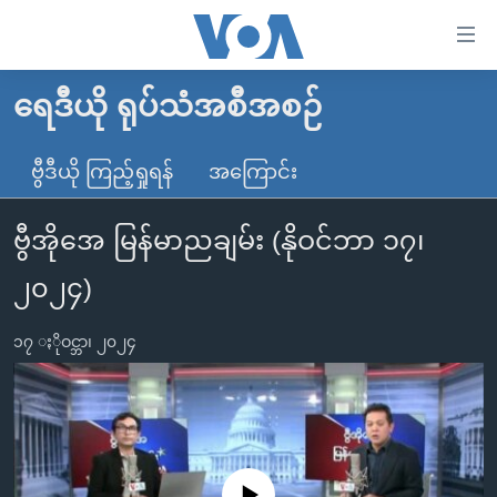
သုံး
ရ
လွယ်ကူ
ရေဒီယို ရုပ်သံအစီအစဉ်
မူလစာမျက်နှာ
စေ
မြန်မာ
ဗွီဒီယို ကြည့်ရှုရန်
အကြောင်း
သည့်
ကမ္ဘာ့သတင်းများ
Link
ဗွီအိုအေ မြန်မာညချမ်း (နိုဝင်ဘာ ၁၇၊
ဗွီဒီယို
နိုင်ငံတကာ
များ
သတင်းလွတ်လပ်ခွင့်
အမေရိကန်
၂၀၂၄)
ပင်မ
ရပ်ဝန်းတခု လမ်းတခု အလွန်
တရုတ်
အကြောင်းအရာ
၁၇ ႏိုဝင္ဘာ၊ ၂၀၂၄
သို့
အင်္ဂလိပ်စာလေ့လာမယ်
အစ္စရေး-ပါလက်စတိုင်း
ကျော်
အပတ်စဉ်ကဏ္ဍများ
အမေရိကန်သုံးအီဒီယံ
ကြည့်
ရေဒီယိုနှင့်ရုပ်သံ အချက်အလက်များ
မကြေးမုံရဲ့ အင်္ဂလိပ်စာ
ရေဒီယို
ရန်
ပင်မ
ရေဒီယို/တီဗွီအစီအစဉ်
ရုပ်ရှင်ထဲက အင်္ဂလိပ်စာ
တီဗွီ
No media source currently available